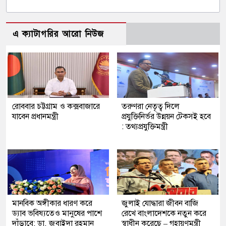
এ ক্যাটাগরির আরো নিউজ
রোববার চট্টগ্রাম ও কক্সবাজারে
তরুণরা নেতৃত্ব দিলে
যাবেন প্রধানমন্ত্রী
প্রযুক্তিনির্ভর উন্নয়ন টেকসই হবে
: তথ্যপ্রযুক্তিমন্ত্রী
মানবিক অঙ্গীকার ধারণ করে
জুলাই যোদ্ধারা জীবন বাজি
ড্যাব ভবিষ্যতেও মানুষের পাশে
রেখে বাংলাদেশকে নতুন করে
দাঁড়াবে: ডা. জুবাইদা রহমান
স্বাধীন করেছে – গৃহায়ণমন্ত্রী