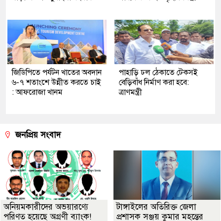
জিডিপিতে পর্যটন খাতের অবদান
পাহাড়ি ঢল ঠেকাতে টেকসই
৬-৭ শতাংশে উন্নীত করতে চাই
বেড়িবাঁধ নির্মাণ করা হবে:
: আফরোজা খানম
ত্রাণমন্ত্রী
জনপ্রিয় সংবাদ
অনিয়মকারীদের অভয়ারণ্যে
টাঙ্গাইলের অতিরিক্ত জেলা
পরিণত হয়েছে অগ্রণী ব্যাংক!
প্রশাসক সঞ্জয় কুমার মহন্তের