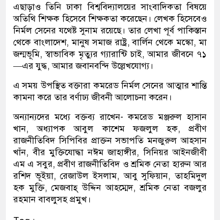
এছাড়াও তিনি ঢাকা বিশ্ববিদ্যালয়ের সাংবাদিকতা বিষয়ে
অতিথি শিক্ষক হিসেবে শিক্ষকতা করেছেন। লেখক হিসেবেও
নির্মল সেনের যথেষ্ট সুনাম রয়েছে। তার লেখা পূর্ব পাকিস্তান
থেকে বাংলাদেশ, মানুষ সমাজ রাষ্ট্র, বার্লিন থেকে মস্কো, মা
জন্মভূমি, স্বাভাবিক মৃত্যুর গ্যারান্টি চাই, আমার জীবনে ৭১
—এর যুদ্ধ, আমার জবানবন্দি উল্লেখযোগ্য।
এ সময় উপস্থিত বক্তারা কমরেড নির্মল সেনের আত্মার শান্তি
কামনা করে তার বর্ণাঢ্য জীবনী আলোচনা করেন।
অন্যান্যদের মধ্যে বক্তব্য রাখেন- কমরেড মঞ্জরুল হাসান
খান, অধ্যাপক আবুল কাশেম ফজলুল হক, প্রবীণ
রাজনীতিবিদ সিপিবির প্রাক্তন সভাপতি মনজুরুল আহসান
খাঁন, বীর মুক্তিযোদ্ধা নঈম জাহাঙ্গীর, সিনিয়র আইনজীবী
এম এ সবুর, প্রবীণ রাজনীতিবিদ ও শ্রমিক নেতা হারুন আর
রশিদ ভূইয়া, রেজাউল ইসলাম, আবু সুফিয়ান, তাহমিদুল
হক মুক্তি, মেজবাহ্ উদ্দিন আহম্মেদ, শ্রমিক নেতা বজলুর
রহমান বাবলুসহ প্রমুখ।