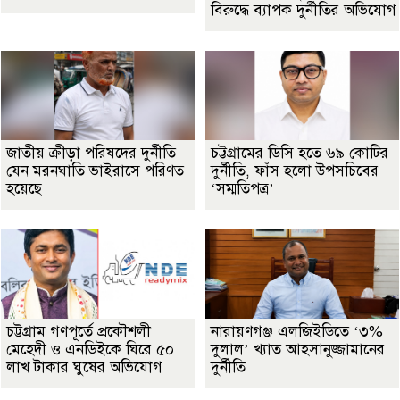
বিরুদ্ধে ব্যাপক দুর্নীতির অভিযোগ
জাতীয় ক্রীড়া পরিষদের দুর্নীতি
চট্টগ্রামের ডিসি হতে ৬৯ কোটির
যেন মরনঘাতি ভাইরাসে পরিণত
দুর্নীতি, ফাঁস হলো উপসচিবের
হয়েছে
‘সম্মতিপত্র’
চট্টগ্রাম গণপূর্তে প্রকৌশলী
নারায়ণগঞ্জ এলজিইডিতে ‘৩%
মেহেদী ও এনডিইকে ঘিরে ৫০
দুলাল’ খ্যাত আহসানুজ্জামানের
লাখ টাকার ঘুষের অভিযোগ
দুর্নীতি