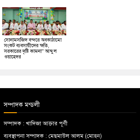
সোনামসজিদ বন্দরে অবকাঠামো
সংকট ব্যবসায়ীদের ক্ষতি,
সরকারের দৃষ্টি কামনা” আব্দুল
ওয়াহেদর
সম্পাদক মন্ডলী
সম্পাদক : খাদিজা আক্তার পূর্ণী
ব্যবস্থাপনা সম্পাদক : মেছমাউল আলম (মোহন)