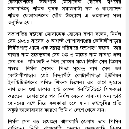
ফেডারেশনের সভাপতি মোসাদ্দেক হোসেন স্বপনের
সভাপতিত্বে শ্রমিক কৃষক সমাজবাদী দল ও বাংলাদেশ
শ্রমিক ফেডারেশনের যৌথ উদ্যোগে এ অলোচনা সভা
অনুষ্ঠিত হয়।
সভাপতির বক্তব্যে মোসাদ্দেক হোসেন স্বপন বলেন, নির্মল
সেন ১৯৩০ সালের ৩ আগস্ট গোপালগঞ্জের কোটালীপাড়ার
দিঘীরপাড় গ্রামে এক সম্ভ্রান্ত পরিবারে জন্মগ্রহণ করেন। তার
বাবার নাম সুরেন্দ্রনাথ সেন গুপ্ত ও মায়ের নাম লাবণ্য প্রভা
সেন গুপ্ত। পাঁচ ভাই ও তিন বোনের মধ্যে নির্মল সেন ছিলেন
পঞ্চম। নির্মল সেনের পিতা সুরেন্দ্র নাথ সেন গুপ্ত
কোটালীপাড়ার শ্রেষ্ঠ বিদ্যাপীঠ কোটালীপাড়া ইউনিয়ন
ইনস্টিটিউশনের গণিত শিক্ষক ছিলেন। এর আগে সুরেন্দ্র
নাথ সেন গুপ্ত ঢাকার ইস্ট বেঙ্গল ইনস্টিটিউটে শিক্ষকতা
করতেন। দেশভাগের পর নির্মল সেনের বাবা-মা অন্য ভাই
বোনদের সঙ্গে নিয়ে কলকাতা চলে যান। জন্মভূমির প্রতি
অকুণ্ঠ ভালোবাসার কারণে তিনি এ দেশে থেকে যান।
নির্মল সেন বড় হয়েছেন ঝালকাঠি জেলায় তার পিসির
বাড়িতে। তিনি ঝালকাঠি জেলার কলসকাঠি বিএম