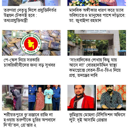
তরুণরা নেতৃত্ব দিলে প্রযুক্তিনির্ভর
মানবিক অঙ্গীকার ধারণ করে ড্যাব
উন্নয়ন টেকসই হবে :
ভবিষ্যতেও মানুষের পাশে দাঁড়াবে:
তথ্যপ্রযুক্তিমন্ত্রী
ডা. জুবাইদা রহমান
পে-স্কেল নিয়ে সরকারি
‘সাংবাদিকের লেখায় কিছু যায়
চাকরিজীবীদের জন্য বড় সুখবর
আসে না!’ বোরহানউদ্দিন স্বাস্থ্য
কমপ্লেক্সে বেতন-টিএ-ডিএ নিয়ে
প্রশ্ন, তদন্তের দাবি
শরীয়তপুরে কু’প্রস্তাবে রাজি না
কুমিল্লায় মোহনা টেলিভিশন অফিসে
হওয়ায় তরুণীকে চুরির অপবাদে
লুট: দুই আসামি গ্রেপ্তার
নি’র্যা’তন, গ্রে’প্তার ২