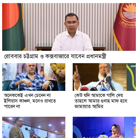
রোববার চট্টগ্রাম ও কক্সবাজারে যাবেন প্রধানমন্ত্রী
অনেককেই এখন চেনেন না
কেউ যদি আমাকে গালি দেয়
ইলিয়াস কাঞ্চন, মনেও রাখতে
তাহলে আমার গুনাহ মাফ হবে:
পারেন না
জামায়াত আমির