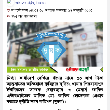
আমাদের মার্তৃভূমি ডেস্ক :
আপডেট সময় ০৪:৩৪:৩৮ অপরাহ্ন, মঙ্গলবার, ১৭ জানুয়ারী ২০২৩
৭৬৫ বার পড়া হয়েছে
মিথ্যা কার্যাদেশ দেখিয়ে ঋণের নামে ৫০ লাখ টাকা
আত্মসাতের অভিযোগে কুমিল্লার বুড়িচং থানার পিরযাত্রাপুর
ইউনিয়নের সাবেক চেয়ারম্যান ও মেসার্স জাকির
এন্টারপ্রাইজের মালিক মো. জাকির হোসেনকে গ্রেপ্তার
করেছে দুর্নীতি দমন কমিশন (দুদক)।