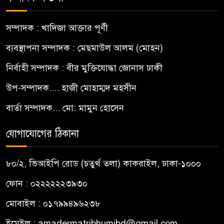
সম্পাদক : খাদিজা আক্তার পূর্ণী
ব্যবস্থাপনা সম্পাদক : মেছমাউল আলম (মোহন)
নির্বাহী সম্পাদক : বীর মুক্তিযোদ্ধা জোনাস ঢাকী
উপ-সম্পাদক.... হাজী মোহাম্মদ মহসীন
বার্তা সম্পাদক... মো: মামুন হোসেন
যোগাযোগের ঠিকানা
৮০/২, ভিআইপি রোড (চতুর্থ তলা) কাকরাইল, ঢাকা-১০০০
ফোন : ০২২২২২২৩৯৩০
মোবাইল : ০১৭৯৯৪৯৬২৩৮
ইমেইল :
amadermatribhumibd@gmail.com