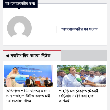
আপলোডকারীর তথ্য
আপলোডকারীর সব সংবাদ
এ ক্যাটাগরির আরো নিউজ
জিডিপিতে পর্যটন খাতের অবদান
পাহাড়ি ঢল ঠেকাতে টেকসই
৬-৭ শতাংশে উন্নীত করতে চাই
বেড়িবাঁধ নির্মাণ করা হবে:
: আফরোজা খানম
ত্রাণমন্ত্রী