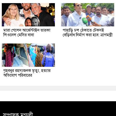
মারা গেলেন আর্জেন্টাইন তারকা
পাহাড়ি ঢল ঠেকাতে টেকসই
লিওনেল মেসির বাবা
বেড়িবাঁধ নির্মাণ করা হবে: ত্রাণমন্ত্রী
গৃহবধূর রহস্যজনক মৃত্যু, হত্যার
অভিযোগ পরিবারের
সম্পাদক মন্ডলী