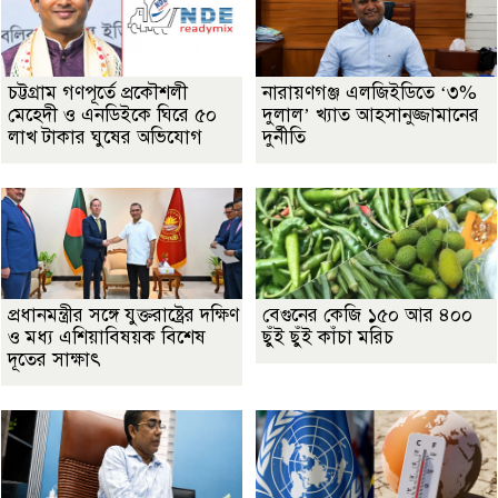
চট্টগ্রাম গণপূর্তে প্রকৌশলী
নারায়ণগঞ্জ এলজিইডিতে ‘৩%
মেহেদী ও এনডিইকে ঘিরে ৫০
দুলাল’ খ্যাত আহসানুজ্জামানের
লাখ টাকার ঘুষের অভিযোগ
দুর্নীতি
প্রধানমন্ত্রীর সঙ্গে যুক্তরাষ্ট্রের দক্ষিণ
বেগুনের কেজি ১৫০ আর ৪০০
ও মধ্য এশিয়াবিষয়ক বিশেষ
ছুঁই ছুঁই কাঁচা মরিচ
দূতের সাক্ষাৎ