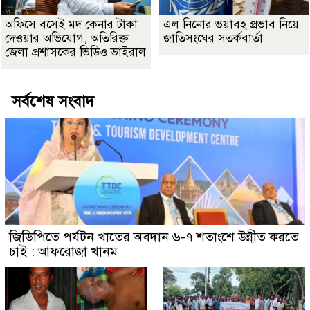
অফিসে বসেই মদ কেনার টাকা
এল নিনোর ভয়াবহ প্রভাব নিয়ে
দেওয়ার অভিযোগ, অতিরিক্ত
জাতিসংঘের সতর্কবার্তা
জেলা প্রশাসকের ভিডিও ভাইরাল
সর্বশেষ সংবাদ
জিডিপিতে পর্যটন খাতের অবদান ৬-৭ শতাংশে উন্নীত করতে
চাই : আফরোজা খানম