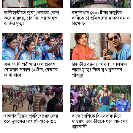
কালিহাতীতে জুয়া খেলাকে কেন্দ্র
বড়লেখায় ৫০০ টাকা মজুরির
করে মারধর, চার দিন পর আহত
দাবিতে চা শ্রমিকদের মানববন্ধন ও
ব্যক্তির মৃত্যু
বিক্ষোভ
এসএসসি পরীক্ষার ফল প্রকাশ
রিজভীর বক্তব্য ‘মিথ্যা’, সালমান
সোমবার সকাল ১০টায়, যেভাবে
শাহর মৃ’ত্যু নিয়ে মুখ খুললেন
জানা যাবে
শাবনূর
ব্রাহ্মণবাড়িয়ায় পূর্ববিরোধের জের
বাংলাদেশিকে বিএসএফ নিয়ে
ধরে দুপক্ষের সংঘর্ষে আহত ৩০
যাওয়ায় ভারতীয়কে ধরে আনলো
গ্রামবাসী