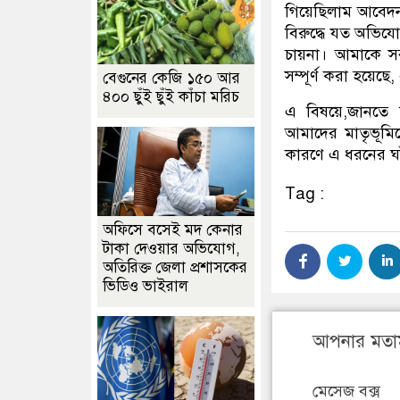
গিয়েছিলাম আবেদনও
বিরুদ্ধে যত অভিযো
চায়না। আমাকে সর
সম্পূর্ণ করা হয়েছে
বেগুনের কেজি ১৫০ আর
৪০০ ছুঁই ছুঁই কাঁচা মরিচ
এ বিষয়ে,জানতে
আমাদের মাতৃভূমিক
কারণে এ ধরনের ঘটনা
Tag :
অফিসে বসেই মদ কেনার
টাকা দেওয়ার অভিযোগ,
অতিরিক্ত জেলা প্রশাসকের
ভিডিও ভাইরাল
আপনার মতা
মেসেজ বক্স