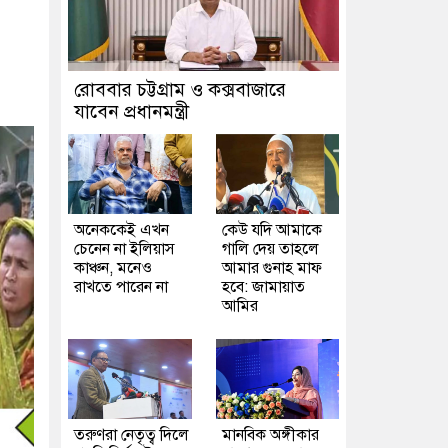
রোববার চট্টগ্রাম ও কক্সবাজারে
যাবেন প্রধানমন্ত্রী
অনেককেই এখন
কেউ যদি আমাকে
চেনেন না ইলিয়াস
গালি দেয় তাহলে
কাঞ্চন, মনেও
আমার গুনাহ মাফ
রাখতে পারেন না
হবে: জামায়াত
আমির
তরুণরা নেতৃত্ব দিলে
মানবিক অঙ্গীকার