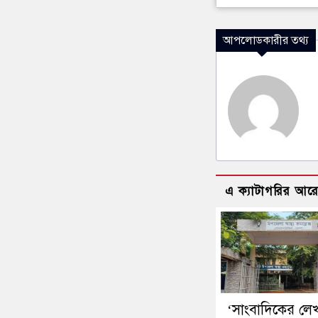
আপলোডকারীর তথ্য
এ ক্যাটাগরির আর
‘সাংবাদিকের লে