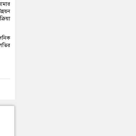
 আমার
্নয়ন
রিয়া
ৈনিক
িলতির