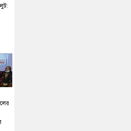
লুট:
খলের
র