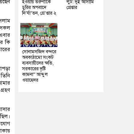
য়েছেন
হওয়ায় তরুণীকে
লুট: দুই আসামি
চুরির অপবাদে
গ্রেপ্তার
নি’র্যা’তন, গ্রে’প্তার ২
ইসলাম
র সকল
 এবার
ের কি
ারের
সোনামসজিদ বন্দরে
অবকাঠামো সংকট
ব্যবসায়ীদের ক্ষতি,
খাপড়া
সরকারের দৃষ্টি
কামনা” আব্দুল
 তিনি
ওয়াহেদর
 আমার
গ্রহণ
রাসার
 ছিল।
াযোগ
ঢাকায়