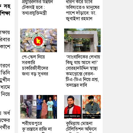
প্রযুক্তিনির্ভর উন্নয়ন
ধারণ করে ড্যাব
্ষ সহ
টেকসই হবে :
ভবিষ্যতেও মানুষের
তথ্যপ্রযুক্তিমন্ত্রী
পাশে দাঁড়াবে: ডা.
িক্ষা
জুবাইদা রহমান
ক্ষায়
রিবার
রকাশে
পে-স্কেল নিয়ে
‘সাংবাদিকের লেখায়
সরকারি
কিছু যায় আসে না!’
 কারণে
চাকরিজীবীদের
বোরহানউদ্দিন স্বাস্থ্য
 তিনি
জন্য বড় সুখবর
কমপ্লেক্সে বেতন-
টিএ-ডিএ নিয়ে প্রশ্ন,
মুখীন
তদন্তের দাবি
ধ্যমে
 নিয়ে
 অর্ধ
ক্ষের
শরীয়তপুরে
কুমিল্লায় মোহনা
র্থীর
কু’প্রস্তাবে রাজি না
টেলিভিশন অফিসে