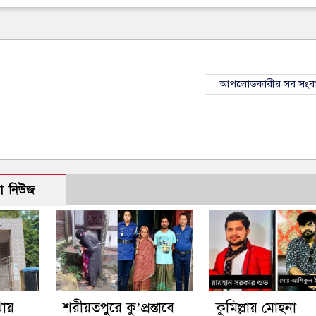
আপলোডকারীর সব সংব
ো নিউজ
খায়
শরীয়তপুরে কু’প্রস্তাবে
কুমিল্লায় মোহনা