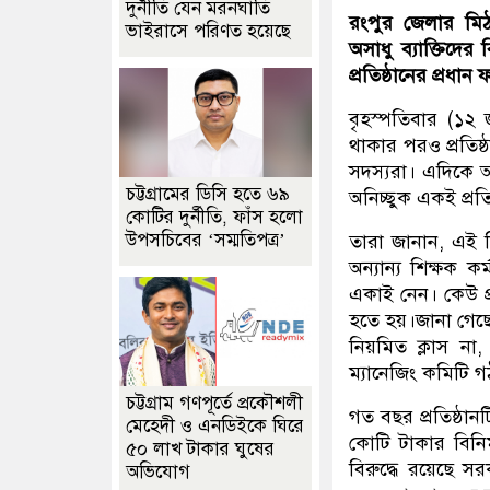
দুর্নীতি যেন মরনঘাতি
রংপুর জেলার মিঠ
ভাইরাসে পরিণত হয়েছে
অসাধু ব্যাক্তিদের 
প্রতিষ্ঠানের প্রধান
বৃহস্পতিবার (১২ 
থাকার পরও প্রতিষ্ঠ
সদস্যরা। এদিকে অধ
চট্টগ্রামের ডিসি হতে ৬৯
অনিচ্ছুক একই প্রত
কোটির দুর্নীতি, ফাঁস হলো
উপসচিবের ‘সম্মতিপত্র’
তারা জানান, এই শিক্
অন্যান্য শিক্ষক কর
একাই নেন। কেউ প্
হতে হয়।জানা গেছ
নিয়মিত ক্লাস না,
ম্যানেজিং কমিটি
চট্টগ্রাম গণপূর্তে প্রকৌশলী
গত বছর প্রতিষ্ঠা
মেহেদী ও এনডিইকে ঘিরে
কোটি টাকার বিনিময়
৫০ লাখ টাকার ঘুষের
বিরুদ্ধে রয়েছে সর
অভিযোগ