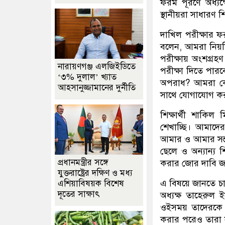
ফরম পূরণে অধ্যক্
স্থানীয়রা সাধারণ শ
দাখিল পরীক্ষার ফ
বলেন, আমরা নিয়ম
পরীক্ষায় অংশগ্রহ
নারায়ণগঞ্জ এলজিইডিতে
পরীক্ষা দিতে পা
‘৩% দুলাল’ খ্যাত
অপরাধ? আমরা কে
আহসানুজ্জামানের দুর্নীতি
সাথে যোগাযোগ করার 
শিক্ষার্থী শাকি
শেখাচ্ছি। আমাদের
আমার ও আমার সন্ত
ছেলে ও অন্যান্য শি
প্রধানমন্ত্রীর সঙ্গে
করার জোর দাবি জা
যুক্তরাষ্ট্রের দক্ষিণ ও মধ্য
এ বিষয়ে জানতে চ
এশিয়াবিষয়ক বিশেষ
দূতের সাক্ষাৎ
অধ্যক্ষ তাহেরুল
ওইসময় তাদেরকে 
করার পরেও তারা স