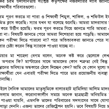
ষের চরম উদাসীনতায় সংশ্লিষ্ঠ কর্তৃপক্ষের নজরদারির দাবি জানি
িক্ষার্থীর পরিবারগুলো।
রম পূরণ করতে না পারা ৩ শিক্ষার্থী শিমুল, শাকিল, ও শফিউল 
িত ক্লাস করেছি। স্যার যখন যা বলেছে শুনেছি। আমরা মাদরাসা
ণ করে উর্ত্তীণ হয়েছি। ফরম পূরণ করতে গিয়ে জানতে পারি আমরা
রবো না। বিষয়টি জানতে পেরে আমরা দিশেহারা হয়ে পড়েছি। আমাদ
ন পরীক্ষা দিতে পারবো না? পরে অভিভাবকরা জানতে পেরে স্য
চেষ্টা করেন কিন্তু স্যারকে পাওয়া যাচ্ছে না।
ল মিয়ার মা শাহেদা বেগম বলেন, অনেক কষ্ট করে ছেলেকে লে
 অপরাধ কি? মাস্টারের সাথে আমাদের কোন শত্রুতা নেই কিন্তু
ানের ভবিষ্যত অন্ধকারে ঠেলে দিচ্ছেন কেন? আমি যে কোন মূল্যে
ক্ষার্থীরা যেন এবারই পরীক্ষা দিতে পারে তার প্রয়োজনীয় ব্যবস্থা 
নাচ্ছি।
াইলে দৈনিক আমাদের মাতৃভূমিকে বালারহাট হামিদিয়া আলিম মাদ
 ইসলাম জানান, করোনাকালীন সময়ে অনেক ছাত্রছাত্রী অনিয়মিত
পাওয়া যায়নি, এমনকি তাদের পরিবারের সদস্যসের সাথে যোগ
াড়া দেননি। এজন্য তাদের রেজিষ্ট্রেশন হয়নি। তবে বিষয়টি নিয়ে 