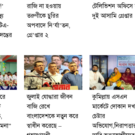
!’
রাজি না হওয়ায়
টেলিভিশন অফিসে 
্য
তরুণীকে চুরির
দুই আসামি গ্রেপ্তার
টিএ-
অপবাদে নি’র্যা’তন,
দন্তের
গ্রে’প্তার ২
রে
জুলাই যোদ্ধারা জীবন
কুমিল্লায় এসএন
ট
বাজি রেখে
মার্কেটে দোকান দ
,
বাংলাদেশকে নতুন করে
চেষ্টার
ামনা”
স্বাধীন করেছে –
অভিযোগ,নিরাপত্তা