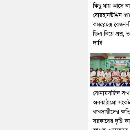
কিছু যায় আসে না
বোরহানউদ্দিন স্বাস্থ
কমপ্লেক্সে বেতন-
ডিএ নিয়ে প্রশ্ন, ত
দাবি
সোনামসজিদ বন্দ
অবকাঠামো সংক
ব্যবসায়ীদের ক্ষতি
সরকারের দৃষ্টি ক