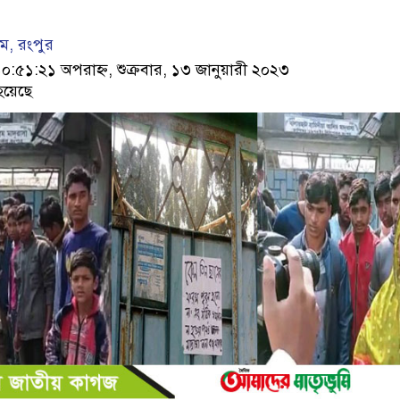
ম, রংপুর
৫১:২১ অপরাহ্ন, শুক্রবার, ১৩ জানুয়ারী ২০২৩
হয়েছে