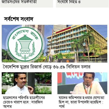
জাতিসংঘের সতর্কবার্তা
সংঘর্ষে নিহত ৪
সর্বশেষ সংবাদ
বৈদেশিক মুদ্রার রিজার্ভ বেড়ে ৩৬.৫৯ বিলিয়ন ডলার
ছাত্রদলের পরিণতি ছাত্রলীগের
যাদের কমিশনার হওয়ার যোগ্যতা
চেয়েও খারাপ হবে : সারজিস
ছিল না, তারা উপদেষ্টা হয়েছিল :
আলম
পার্থ