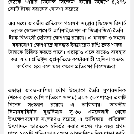
বৈঠকে ‘এয়ার ডিফেন্স সিস্টেম’ ক্রয়ের উদ্দেশে ৪,২৭৬
কোটি টাকা বরাদ্দের ঘোষণা করেছে।
এর মধ্যে ভারতীয় প্রতিরক্ষা গবেষণা সংস্থার (ডিফেন্স রিসার্চ
অ্যান্ড ডেভেলপমেন্ট অর্গানাইজেশন বা ডিআরডিও) তৈরি
ট্যাঙ্ক বিধ্বংসী হেলিনা ক্ষেপণাস্ত্র রয়েছে। এ হালকা ও সহজে
বহনযোগ্য ক্ষেপণাস্ত্রে ব্যবহৃত ইনফ্রারেড রশ্মি দ্রুত শত্রুর
ট্যাঙ্ককে চিহ্নিত করতে পারে। এছাড়াও একে রাতেও ব্যবহার
করা যায়। প্রতিকূল ভূপ্রকৃতিতে কপ্টারবাহী হেলিনা অত্যন্ত
কার্যকর হবে বলে মনে করেন প্রতিরক্ষা বিশেষজ্ঞরা।
এছাড়া ভারত-রাশিয়া যৌথ উদ্যোগে তৈরি সুপারসনিক
(শব্দের চেয়ে বেশি গতিবেগ সম্পন্ন) ব্রহ্মস ক্ষেপণাস্ত্রের একটি
বিশেষ সংস্করণ রয়েছে এ তালিকায়। ভারতীয়
বিমানবাহিনীর যুদ্ধবিমান সু-৩০ এমকেআই থেকে
উৎক্ষেপণযোগ্য সংস্করণও রয়েছে এ তালিকায়। প্রতিরক্ষা
উৎপাদনে ভারতকে স্বনির্ভর করার লক্ষ্যে গত বছর প্রথম
ধাপে ১০১টি প্রতিরক্ষা সরঞ্জাম আমদানিতে নিষেধাজ্ঞা জারি