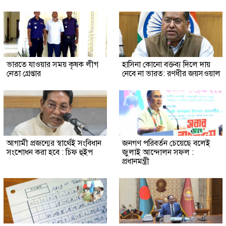
ভারতে যাওয়ার সময় কৃষক লীগ
হাসিনা কোনো বক্তব্য দিলে দায়
নেতা গ্রেপ্তার
নেবে না ভারত: রণধীর জয়সওয়াল
আগামী প্রজন্মের স্বার্থেই সংবিধান
জনগণ পরিবর্তন চেয়েছে বলেই
সংশোধন করা হবে : চিফ হুইপ
জুলাই আন্দোলন সফল :
প্রধানমন্ত্রী