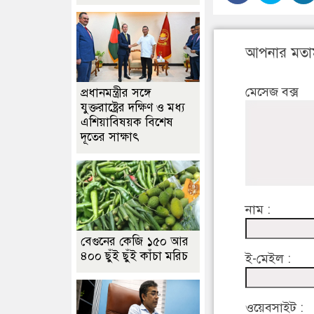
আপনার মতা
মেসেজ বক্স
প্রধানমন্ত্রীর সঙ্গে
যুক্তরাষ্ট্রের দক্ষিণ ও মধ্য
এশিয়াবিষয়ক বিশেষ
দূতের সাক্ষাৎ
নাম :
বেগুনের কেজি ১৫০ আর
৪০০ ছুঁই ছুঁই কাঁচা মরিচ
ই-মেইল :
ওয়েবসাইট :