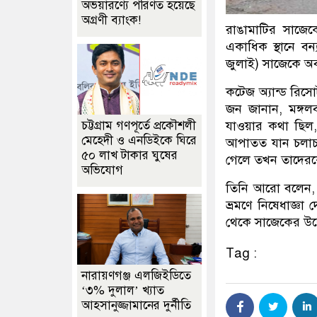
অভয়ারণ্যে পরিণত হয়েছে
অগ্রণী ব্যাংক!
রাঙামাটির সাজে
একাধিক স্থানে বন
জুলাই) সাজেকে অব
কটেজ অ্যান্ড রিস
জন জানান, মঙ্গ
চট্টগ্রাম গণপূর্তে প্রকৌশলী
যাওয়ার কথা ছিল, 
মেহেদী ও এনডিইকে ঘিরে
আপাতত যান চলাচল
৫০ লাখ টাকার ঘুষের
গেলে তখন তাদেরক
অভিযোগ
তিনি আরো বলেন, 
ভ্রমণে নিষেধাজ্
থেকে সাজেকের উদ্
Tag :
নারায়ণগঞ্জ এলজিইডিতে
‘৩% দুলাল’ খ্যাত
আহসানুজ্জামানের দুর্নীতি