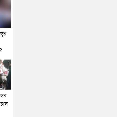
ত্বর
ক?
ন্ধব
ে চাল