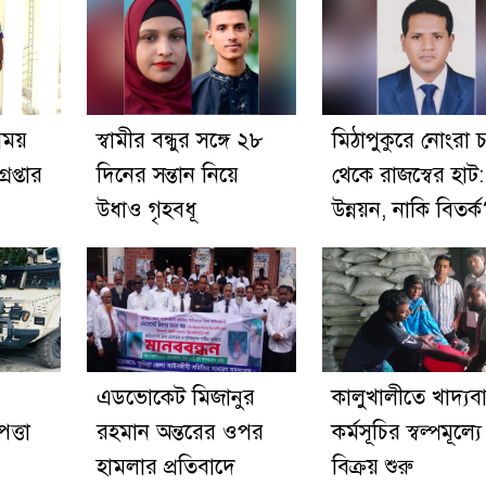
সময়
স্বামীর বন্ধুর সঙ্গে ২৮
মিঠাপুকুরে নোংরা চ
েপ্তার
দিনের সন্তান নিয়ে
থেকে রাজস্বের হাট:
উধাও গৃহবধূ
উন্নয়ন, নাকি বিতর্
এডভোকেট মিজানুর
কালুখালীতে খাদ্যবা
ত্তা
রহমান অন্তরের ওপর
কর্মসূচির স্বল্পমূল্য
হামলার প্রতিবাদে
বিক্রয় শুরু