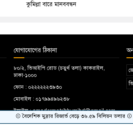
কুমিল্লা বারে মানববন্ধন
যোগাযোগের ঠিকানা
অন্
৮০/২, ভিআইপি রোড (চতুর্থ তলা) কাকরাইল,
জ
ঢাকা-১০০০
ভি
ফোন : ০২২২২২২৩৯৩০
মোবাইল : ০১৭৯৯৪৯৬২৩৮
ইমেইল :
amadermatribhumibd@gmail.com
বৈদেশিক মুদ্রার রিজার্ভ বেড়ে ৩৬.৫৯ বিলিয়ন ডলার
ছাত্রদলে