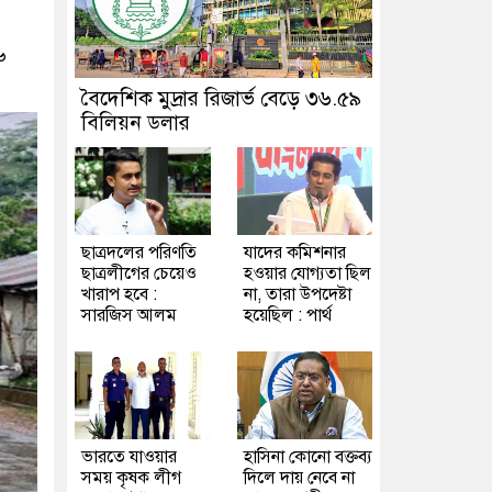
৬
বৈদেশিক মুদ্রার রিজার্ভ বেড়ে ৩৬.৫৯
বিলিয়ন ডলার
ছাত্রদলের পরিণতি
যাদের কমিশনার
ছাত্রলীগের চেয়েও
হওয়ার যোগ্যতা ছিল
খারাপ হবে :
না, তারা উপদেষ্টা
সারজিস আলম
হয়েছিল : পার্থ
ভারতে যাওয়ার
হাসিনা কোনো বক্তব্য
সময় কৃষক লীগ
দিলে দায় নেবে না