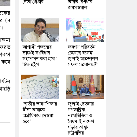
নেতা গ্রেপ্তার
ভারত: রণধীর
জয়সওয়াল
ড়কের
ার (৭
ন।
চাকমা
ফেরত
আগামী প্রজন্মের
জনগণ পরিবর্তন
স্বার্থেই সংবিধান
চেয়েছে বলেই
কারণে
সংশোধন করা হবে :
জুলাই আন্দোলন
ি কমে
চিফ হুইপ
সফল : প্রধানমন্ত্রী
র্যটন
ড়াছড়ি
‘তৃতীয় ভাষা শিক্ষায়
জুলাই চেতনায়
চীনা ভাষাকে
গণতান্ত্রিক,
অগ্রাধিকার দেওয়া
ন্যায়ভিত্তিক ও
হবে’
বৈষম্যহীন দেশ
গড়ার আহ্বান
রাষ্ট্রপতির