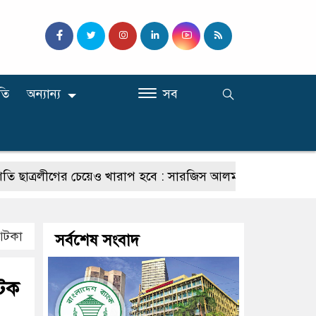
তি
অন্যান্য
সব
রলীগের চেয়েও খারাপ হবে : সারজিস আলম
যাদের কমিশনার হওয়া
 আটকা
সর্বশেষ সংবাদ
যটক