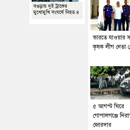
বগুড়ায় দুই ট্রাকের
মুখোমুখি সংঘর্ষে নিহত ৪
ভারতে যাওয়ার 
কৃষক লীগ নেতা গ্র
৫ আগস্ট ঘিরে
গোপালগঞ্জে নিরাপ
জোরদার