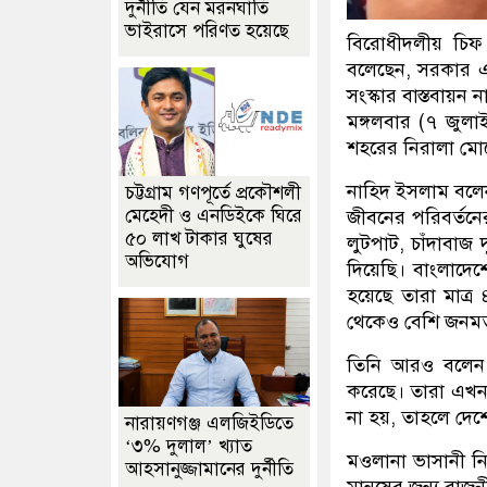
দুর্নীতি যেন মরনঘাতি
ভাইরাসে পরিণত হয়েছে
বিরোধীদলীয় চিফ
বলেছেন, সরকার এখন
সংস্কার বাস্তবায়ন
মঙ্গলবার (৭ জুলাই
শহরের নিরালা ম
নাহিদ ইসলাম বলেন
চট্টগ্রাম গণপূর্তে প্রকৌশলী
মেহেদী ও এনডিইকে ঘিরে
জীবনের পরিবর্তনের 
৫০ লাখ টাকার ঘুষের
লুটপাট, চাঁদাবাজ 
অভিযোগ
দিয়েছি। বাংলাদেশ
হয়েছে তারা মাত্
থেকেও বেশি জনমত 
তিনি আরও বলেন,
করেছে। তারা এখন প
না হয়, তাহলে দেশ
নারায়ণগঞ্জ এলজিইডিতে
‘৩% দুলাল’ খ্যাত
মওলানা ভাসানী নি
আহসানুজ্জামানের দুর্নীতি
মানুষের জন্য রা