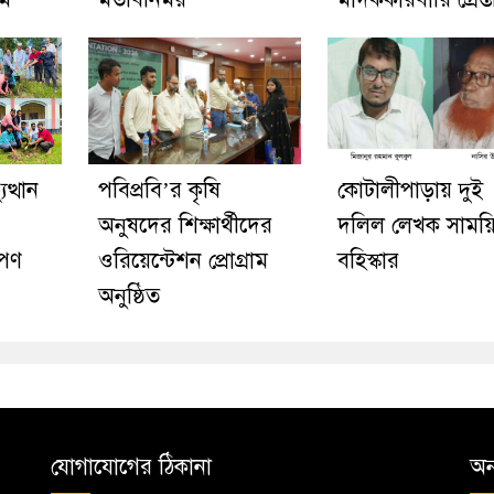
ত্থান
পবিপ্রবি’র কৃষি
কোটালীপাড়ায় দুই
অনুষদের শিক্ষার্থীদের
দলিল লেখক সাময়
োপণ
ওরিয়েন্টেশন প্রোগ্রাম
বহিস্কার
অনুষ্ঠিত
যোগাযোগের ঠিকানা
অন্