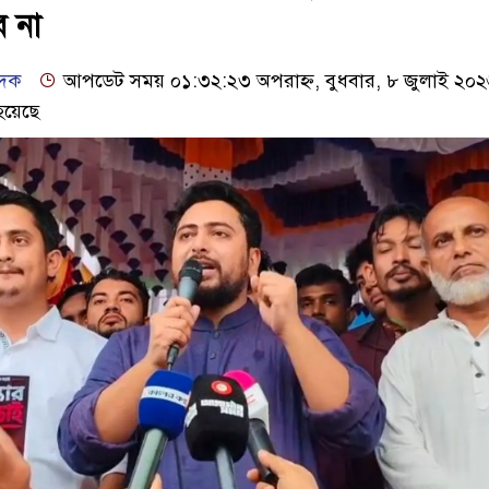
ে না
েদক
আপডেট সময় ০১:৩২:২৩ অপরাহ্ন, বুধবার, ৮ জুলাই ২০
হয়েছে