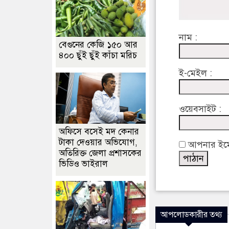
নাম :
বেগুনের কেজি ১৫০ আর
৪০০ ছুঁই ছুঁই কাঁচা মরিচ
ই-মেইল :
ওয়েবসাইট :
অফিসে বসেই মদ কেনার
টাকা দেওয়ার অভিযোগ,
আপনার ইমেইল
অতিরিক্ত জেলা প্রশাসকের
ভিডিও ভাইরাল
আপলোডকারীর তথ্য