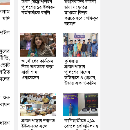
ঢাকা মেট্রোপলিটন
ফ্যাসিবাদের কালো
পুলিশের ১২ ঊর্ধ্বতন
ছায়া সংস্কৃতির
সলাম
কর্মকর্তাকে বদলি
মাধ্যমে বিদায়
। যদি
করতে হবে : শফিকুর
রহমান
্গাইল
নুষের
নীতি,
আ.লীগের কার্যক্রম
কুমিল্লার
ে ভোট
নিয়ে ভারতকে কড়া
ব্রাহ্মণপাড়ায়
 গঠিত
বার্তা শামা
পুলিশের বিশেষ
ওবায়েদের
অভিযানে ৪ গ্রেপ্তার,
তাদের
উদ্ধার এক ভিকটিম
শুরু
তবায়ন
ব্রাহ্মণপাড়ায় নবাগত
কালিহাতীতে ২১৯
াধারণ
ইউএনওর সঙ্গে
বোতল ফেন্সিডিলসহ