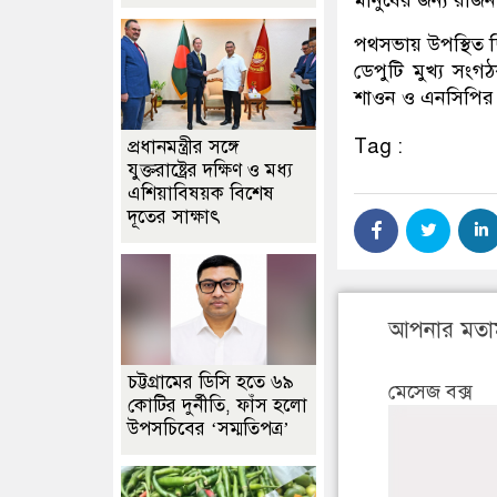
পথসভায় উপস্থিত ছ
ডেপুটি মুখ্য সংগ
শাওন ও এনসিপির স
Tag :
প্রধানমন্ত্রীর সঙ্গে
যুক্তরাষ্ট্রের দক্ষিণ ও মধ্য
এশিয়াবিষয়ক বিশেষ
দূতের সাক্ষাৎ
আপনার মতা
চট্টগ্রামের ডিসি হতে ৬৯
মেসেজ বক্স
কোটির দুর্নীতি, ফাঁস হলো
উপসচিবের ‘সম্মতিপত্র’