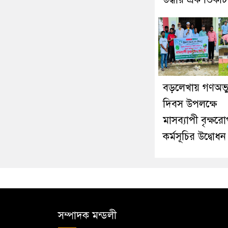
বড়লেখায় গণঅভ্যু
দিবস উপলক্ষে
মাসব্যাপী বৃক্ষর
কর্মসূচির উদ্বোধন
সম্পাদক মন্ডলী