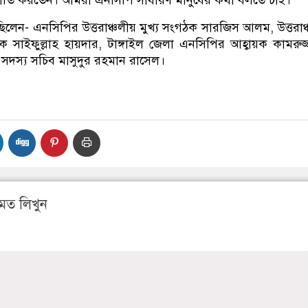
িলেন- এনসিপির উত্তরাঞ্চলীয় মুখ্য সংগঠক সারজিস আলম, উত্তরাঞ
ঠক সাইফুল্লাহ হায়দার, টাঙ্গাইল জেলা এনসিপির আহ্বায়ক কামরুজ
দস্য সচিব মাসুদুর রহমান রাসেল।
মত লিখুন