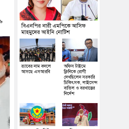
২৬
বিএনপির নারী এমপিকে আসিফ
মাহমুদের আইনি নোটিশ
র‍্যাবের নাম বদলে
অফিস টাইমে
আসছে এসআরবি
ক্লিনিকে রোগী
দেখছিলেন সরকারি
চিকিৎসক, লাইসেন্স
বাতিল ও বরখাস্তের
নির্দেশ