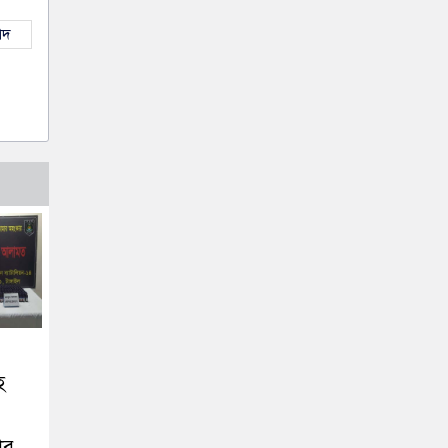
াদ
হ
ার