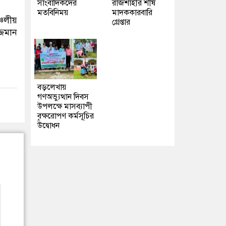
সাংবাদিকদের
রাজশাহীর শীর্ষ
মতবিনিময়
মাদককারবারি
্চলীয়
গ্রেপ্তার
্জমান
বড়লেখায়
গণঅভ্যুত্থান দিবস
উপলক্ষে মাসব্যাপী
বৃক্ষরোপণ কর্মসূচির
উদ্বোধন