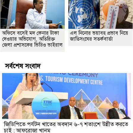
অফিসে বসেই মদ কেনার টাকা
এল নিনোর ভয়াবহ প্রভাব নিয়ে
দেওয়ার অভিযোগ, অতিরিক্ত
জাতিসংঘের সতর্কবার্তা
জেলা প্রশাসকের ভিডিও ভাইরাল
সর্বশেষ সংবাদ
জিডিপিতে পর্যটন খাতের অবদান ৬-৭ শতাংশে উন্নীত করতে
চাই : আফরোজা খানম