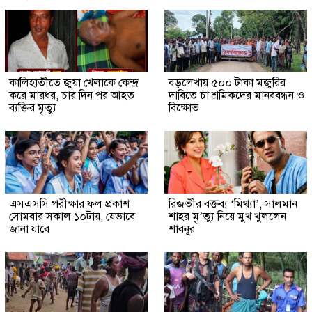
কালিহাতীতে জুয়া খেলাকে কেন্দ্র
বড়লেখায় ৫০০ টাকা মজুরির
করে মারধর, চার দিন পর আহত
দাবিতে চা শ্রমিকদের মানববন্ধন ও
ব্যক্তির মৃত্যু
বিক্ষোভ
এসএসসি পরীক্ষার ফল প্রকাশ
রিজভীর বক্তব্য ‘মিথ্যা’, সালমান
সোমবার সকাল ১০টায়, যেভাবে
শাহর মৃ’ত্যু নিয়ে মুখ খুললেন
জানা যাবে
শাবনূর