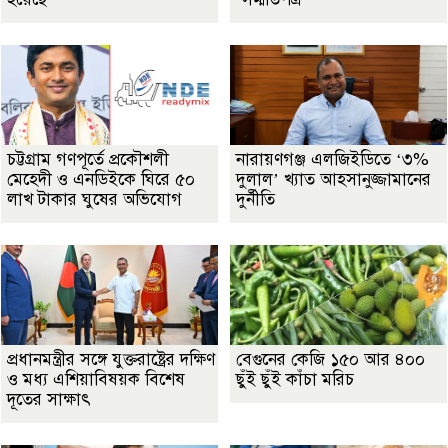
চট্টগ্রাম গণপূর্তে প্রকৌশলী
নারায়ণগঞ্জ এলজিইডিতে ‘৩%
মেহেদী ও এনডিইকে ঘিরে ৫০
দুলাল’ খ্যাত আহসানুজ্জামানের
লাখ টাকার ঘুষের অভিযোগ
দুর্নীতি
প্রধানমন্ত্রীর সঙ্গে যুক্তরাষ্ট্রের দক্ষিণ
বেগুনের কেজি ১৫০ আর ৪০০
ও মধ্য এশিয়াবিষয়ক বিশেষ
ছুঁই ছুঁই কাঁচা মরিচ
দূতের সাক্ষাৎ