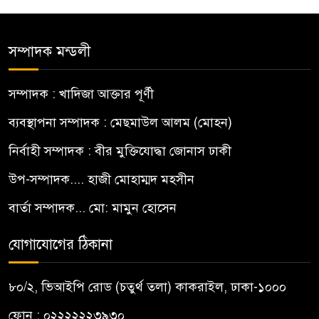
সম্পাদক মন্ডলী
সম্পাদক : খাদিজা আক্তার পূর্ণী
ব্যবস্থাপনা সম্পাদক : মেছমাউল আলম (মোহন)
নির্বাহী সম্পাদক : বীর মুক্তিযোদ্ধা জোনাস ঢাকী
উপ-সম্পাদক.... হাজী মোহাম্মদ মহসীন
বার্তা সম্পাদক... মো: মামুন হোসেন
যোগাযোগের ঠিকানা
৮০/২, ভিআইপি রোড (চতুর্থ তলা) কাকরাইল, ঢাকা-১০০০
ফোন : ০২২২২২২৩৯৩০