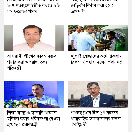
৬-৭ শতাংশে উন্নীত করতে চাই
বেড়িবাঁধ নির্মাণ করা হবে:
: আফরোজা খানম
ত্রাণমন্ত্রী
আওয়ামী লীগের কারও বক্তব্য
জুলাই যোদ্ধাদের অটোরিকশা-
প্রচার করা অপরাধ: তথ্য
রিকশা উপহার দিলেন প্রধানমন্ত্রী
প্রতিমন্ত্রী
শিক্ষা-স্বাস্থ্য ও জ্বালানি খাতকে
গণঅভ্যুত্থান ছিল ১৭ বছরের
স্বনির্ভর করার পরিকল্পনা নেওয়া
ধারাবাহিক আন্দোলনের ফসল :
হয়েছে : প্রধানমন্ত্রী
স্বরাষ্ট্রমন্ত্রী