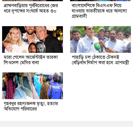
ব্রাহ্মণবাড়িয়ায় পূর্ববিরোধের জের
বাংলাদেশিকে বিএসএফ নিয়ে
ধরে দুপক্ষের সংঘর্ষে আহত ৩০
যাওয়ায় ভারতীয়কে ধরে আনলো
গ্রামবাসী
মারা গেলেন আর্জেন্টাইন তারকা
পাহাড়ি ঢল ঠেকাতে টেকসই
লিওনেল মেসির বাবা
বেড়িবাঁধ নির্মাণ করা হবে: ত্রাণমন্ত্রী
গৃহবধূর রহস্যজনক মৃত্যু, হত্যার
অভিযোগ পরিবারের