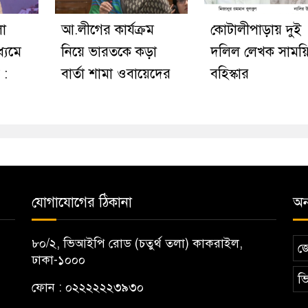
লো
আ.লীগের কার্যক্রম
কোটালীপাড়ায় দুই
ধ্যমে
নিয়ে ভারতকে কড়া
দলিল লেখক সাময়
 :
বার্তা শামা ওবায়েদের
বহিস্কার
যোগাযোগের ঠিকানা
অন্
৮০/২, ভিআইপি রোড (চতুর্থ তলা) কাকরাইল,
জ
ঢাকা-১০০০
ভি
ফোন : ০২২২২২২৩৯৩০