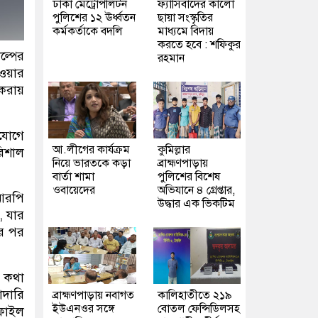
ঢাকা মেট্রোপলিটন
ফ্যাসিবাদের কালো
পুলিশের ১২ ঊর্ধ্বতন
ছায়া সংস্কৃতির
কর্মকর্তাকে বদলি
মাধ্যমে বিদায়
করতে হবে : শফিকুর
ল্পের
রহমান
েওয়ার
করায়
যোগে
আ.লীগের কার্যক্রম
কুমিল্লার
িশাল
নিয়ে ভারতকে কড়া
ব্রাহ্মণপাড়ায়
বার্তা শামা
পুলিশের বিশেষ
ওবায়েদের
অভিযানে ৪ গ্রেপ্তার,
িআরপি
উদ্ধার এক ভিকটিম
, যার
ার পর
র কথা
দারি
ব্রাহ্মণপাড়ায় নবাগত
কালিহাতীতে ২১৯
ইউএনওর সঙ্গে
বোতল ফেন্সিডিলসহ
 ফাইল