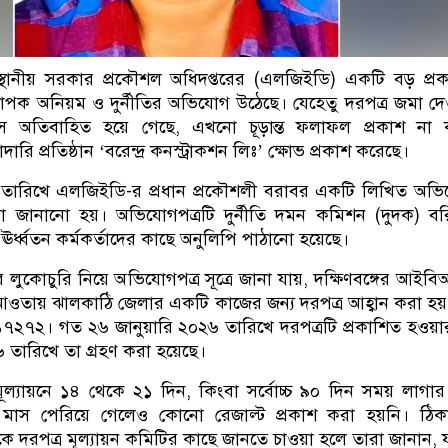
্থানীয় সরকার প্রকৌশল অধিদপ্তরের (এলজিইডি) একটি বড় প্রক
 ব্যাপক অনিয়ম ও দুর্নীতির অভিযোগ উঠেছে। যেহেতু দরপত্র জমা দ
াস অতিবাহিত হয়ে গেছে, এখনো চূড়ান্ত ফলাফল প্রকাশ না 
ারি প্রতিষ্ঠান ‘বরেন্দ্র কনস্ট্রাকশন লিঃ’ ক্ষোভ প্রকাশ করেছে।
তারিখে এলজিইডি-র প্রধান প্রকৌশলী বরাবর একটি লিখিত অভি
 জানানো হয়। অভিযোগপত্রটি দুর্নীতি দমন কমিশন (দুদক) বর
্ট ঊর্ধ্বতন কর্মকর্তাদের কাছে অনুলিপি পাঠানো হয়েছে।
্যের লুকোচুরি নিয়ে অভিযোগপত্র সূত্রে জানা যায়, দক্ষিণবঙ্গের আইব
র আওতায় ঝালকাঠি জেলার একটি কাজের জন্য দরপত্র আহ্বান করা হয়
১৭২৭২। গত ২৬ জানুয়ারি ২০২৬ তারিখে দরপত্রটি প্রকাশিত হওয়
৬ তারিখে তা গ্রহণ করা হয়েছে।
ূল্যায়নে ১৪ থেকে ২১ দিন, কিংবা সর্বোচ্চ ৯০ দিন সময় লাগা
৪ মাস পেরিয়ে গেলেও কোনো রেজাল্ট প্রকাশ করা হয়নি। ঠিকা
 থেকে দরপত্র মূল্যায়ন কমিটির কাছে জানতে চাওয়া হলে তারা জানান,