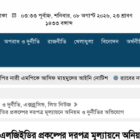
াকা
০৩:৩৩ পূর্বাহ্ন, শনিবার, ০৮ অগাস্ট ২০২৬, ২৩ শ্রাবণ
১৪৩৩ বঙ্গাব্দ
অপরাধ ‍ও দুর্নীতি
রাজনীতি
খেলাধুলা
বিনোদন
অর্থনী
ী এমপিকে আসিফ মাহমুদের আইনি নোটিশ
র‍্যাবের নাম বদ
ও দুর্নীতি
,
এক্সক্লুসিভ
,
লিড নিউজ
 প্রকল্পের দরপত্র মূল্যায়নে অনিয়ম ও দুর্নীতির অভিযোগ
লজিইডির প্রকল্পের দরপত্র মূল্যায়নে অনি