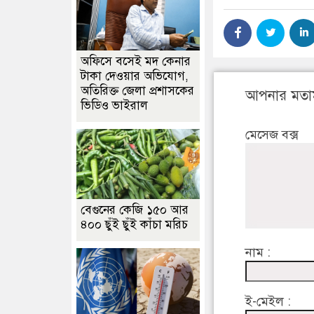
অফিসে বসেই মদ কেনার
টাকা দেওয়ার অভিযোগ,
অতিরিক্ত জেলা প্রশাসকের
আপনার মতা
ভিডিও ভাইরাল
মেসেজ বক্স
বেগুনের কেজি ১৫০ আর
৪০০ ছুঁই ছুঁই কাঁচা মরিচ
নাম :
ই-মেইল :