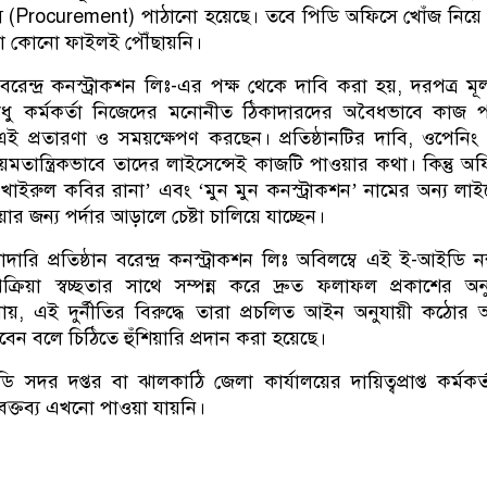
 (Procurement) পাঠানো হয়েছে। তবে পিডি অফিসে খোঁজ নিয়ে
ো কোনো ফাইলই পৌঁছায়নি।
ন্দ্র কনস্ট্রাকশন লিঃ-এর পক্ষ থেকে দাবি করা হয়, দরপত্র মূল্
ধু কর্মকর্তা নিজেদের মনোনীত ঠিকাদারদের অবৈধভাবে কাজ 
 এই প্রতারণা ও সময়ক্ষেপণ করছেন। প্রতিষ্ঠানটির দাবি, ওপেনিং 
য়মতান্ত্রিকভাবে তাদের লাইসেন্সেই কাজটি পাওয়ার কথা। কিন্তু অ
খাইরুল কবির রানা’ এবং ‘মুন মুন কনস্ট্রাকশন’ নামের অন্য লাইস
র জন্য পর্দার আড়ালে চেষ্টা চালিয়ে যাচ্ছেন।
রি প্রতিষ্ঠান বরেন্দ্র কনস্ট্রাকশন লিঃ অবিলম্বে এই ই-আইডি নম
প্রক্রিয়া স্বচ্ছতার সাথে সম্পন্ন করে দ্রুত ফলাফল প্রকাশের অ
ায়, এই দুর্নীতির বিরুদ্ধে তারা প্রচলিত আইন অনুযায়ী কঠোর
য হবেন বলে চিঠিতে হুঁশিয়ারি প্রদান করা হয়েছে।
সদর দপ্তর বা ঝালকাঠি জেলা কার্যালয়ের দায়িত্বপ্রাপ্ত কর্মকর্
বক্তব্য এখনো পাওয়া যায়নি।