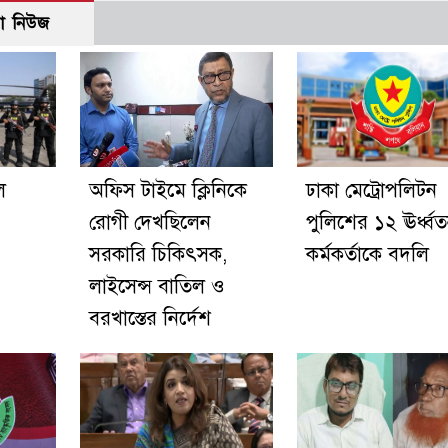
ো নিউজ
ে
অফিস টাইমে ক্লিনিকে
ঢাকা মেট্রোপলিটন
রোগী দেখছিলেন
পুলিশের ১২ ঊর্ধ্ব
সরকারি চিকিৎসক,
কর্মকর্তাকে বদলি
লাইসেন্স বাতিল ও
বরখাস্তের নির্দেশ