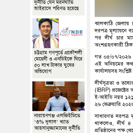
দুর্নীতি যেন মরনঘাতি
ভাইরাসে পরিণত হয়েছে
ঝালকাঠি জেলায় স
দরপত্র মূল্যায়নে
পর দীর্ঘ চার ম
অংশগ্রহণকারী ঠিকাদ
চট্টগ্রাম গণপূর্তে প্রকৌশলী
গত ০৫/০৭/২০২৬ 
মেহেদী ও এনডিইকে ঘিরে
এই অনিয়মের কথা
৫০ লাখ টাকার ঘুষের
কার্যালয়সহ সংশ্লিষ
অভিযোগ
দীর্ঘসূত্রতা ও তথ
(IBRP) প্রজেক্টে
ই-আইডি নম্বর ১২
২৬ ফেব্রুয়ারি ২০২
নারায়ণগঞ্জ এলজিইডিতে
সাধারণত দরপত্র ম
‘৩% দুলাল’ খ্যাত
থাকলেও, দীর্ঘ 
আহসানুজ্জামানের দুর্নীতি
প্রতিষ্ঠানের পক্ষ