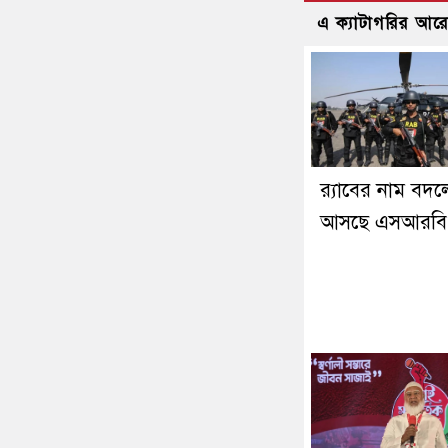
এ ক্যাটাগরির আর
র‍্যাবের নাম বদল
আসছে এসআরবি