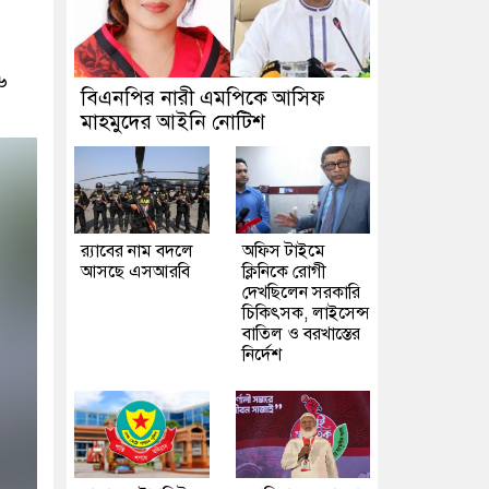
৬
বিএনপির নারী এমপিকে আসিফ
মাহমুদের আইনি নোটিশ
র‍্যাবের নাম বদলে
অফিস টাইমে
আসছে এসআরবি
ক্লিনিকে রোগী
দেখছিলেন সরকারি
চিকিৎসক, লাইসেন্স
বাতিল ও বরখাস্তের
নির্দেশ