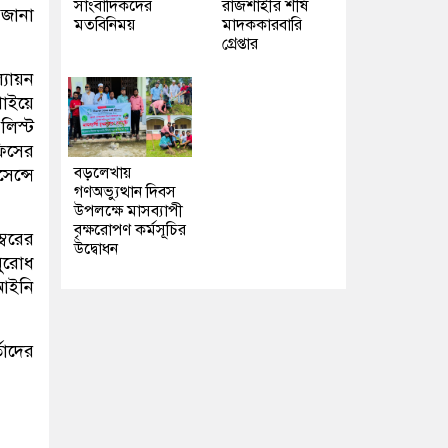
সাংবাদিকদের
রাজশাহীর শীর্ষ
 জানা
মতবিনিময়
মাদককারবারি
গ্রেপ্তার
যায়ন
পাইয়ে
লিস্ট
ফিসের
বড়লেখায়
েন্সে
গণঅভ্যুত্থান দিবস
উপলক্ষে মাসব্যাপী
বৃক্ষরোপণ কর্মসূচির
্বরের
উদ্বোধন
নুরোধ
 আইনি
তাদের