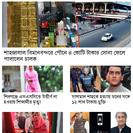
শাহজালাল বিমানবন্দরে পৌনে ৪ কোটি টাকার সোনা ফেলে
পালালেন চালক
শিবগঞ্জে এসএসসিতে উত্তীর্ণ না
সালমান শাহকে হত্যায় ডনের সঙ্গে
হওয়ায় শিক্ষার্থীর মৃত্যু
১২ লাখ টাকায় চুক্তি