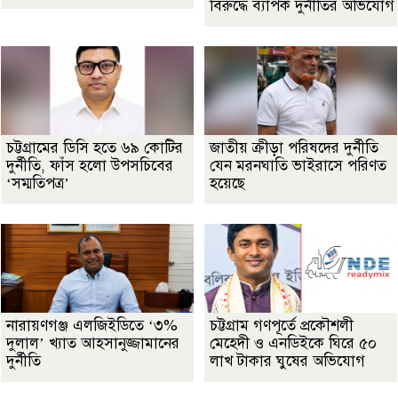
বিরুদ্ধে ব্যাপক দুর্নীতির অভিযোগ
চট্টগ্রামের ডিসি হতে ৬৯ কোটির
জাতীয় ক্রীড়া পরিষদের দুর্নীতি
দুর্নীতি, ফাঁস হলো উপসচিবের
যেন মরনঘাতি ভাইরাসে পরিণত
‘সম্মতিপত্র’
হয়েছে
নারায়ণগঞ্জ এলজিইডিতে ‘৩%
চট্টগ্রাম গণপূর্তে প্রকৌশলী
দুলাল’ খ্যাত আহসানুজ্জামানের
মেহেদী ও এনডিইকে ঘিরে ৫০
দুর্নীতি
লাখ টাকার ঘুষের অভিযোগ