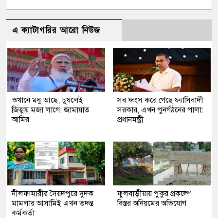
এ ক্যাটাগরির আরো নিউজ
ওখানে মধু আছে, চুষলেই
সব ধ্বংস করে গেছে ফ্যাসিবাদী
জিহ্বায় মজা লাগে: জামায়াত
সরকার, এখন পুনর্গঠনের পালা:
আমির
প্রধানমন্ত্রী
নীলফামারীর সৈয়দপুরে দুদক
ফুলবাড়ীয়ায় পুকুর প্রকল্পে
মামলার আসামিই এখন তদন্ত
বিস্তর অনিয়মের অভিযোগ
কর্মকর্তা