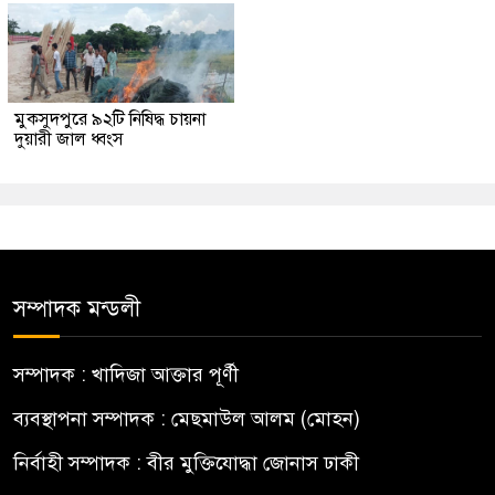
মুকসুদপুরে ৯২টি নিষিদ্ধ চায়না
দুয়ারী জাল ধ্বংস
সম্পাদক মন্ডলী
সম্পাদক : খাদিজা আক্তার পূর্ণী
ব্যবস্থাপনা সম্পাদক : মেছমাউল আলম (মোহন)
নির্বাহী সম্পাদক : বীর মুক্তিযোদ্ধা জোনাস ঢাকী