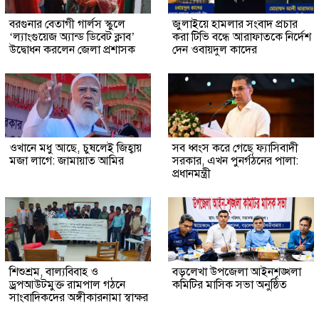
বরগুনার বেতাগী গার্লস স্কুলে
জুলাইয়ে হামলার সংবাদ প্রচার
‘ল্যাংগুয়েজ অ্যান্ড ডিবেট ক্লাব’
করা টিভি বন্ধে আরাফাতকে নির্দেশ
উদ্বোধন করলেন জেলা প্রশাসক
দেন ওবায়দুল কাদের
ওখানে মধু আছে, চুষলেই জিহ্বায়
সব ধ্বংস করে গেছে ফ্যাসিবাদী
মজা লাগে: জামায়াত আমির
সরকার, এখন পুনর্গঠনের পালা:
প্রধানমন্ত্রী
শিশুশ্রম, বাল্যবিবাহ ও
বড়লেখা উপজেলা আইনশৃঙ্খলা
ড্রপআউটমুক্ত রামপাল গঠনে
কমিটির মাসিক সভা অনুষ্ঠিত
সাংবাদিকদের অঙ্গীকারনামা স্বাক্ষর