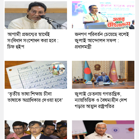
আগামী প্রজন্মের স্বার্থেই
জনগণ পরিবর্তন চেয়েছে বলেই
সংবিধান সংশোধন করা হবে :
জুলাই আন্দোলন সফল :
চিফ হুইপ
প্রধানমন্ত্রী
‘তৃতীয় ভাষা শিক্ষায় চীনা
জুলাই চেতনায় গণতান্ত্রিক,
ভাষাকে অগ্রাধিকার দেওয়া হবে’
ন্যায়ভিত্তিক ও বৈষম্যহীন দেশ
গড়ার আহ্বান রাষ্ট্রপতির