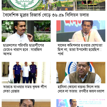
বৈদেশিক মুদ্রার রিজার্ভ বেড়ে ৩৬.৫৯ বিলিয়ন ডলার
ছাত্রদলের পরিণতি ছাত্রলীগের
যাদের কমিশনার হওয়ার যোগ্যতা
চেয়েও খারাপ হবে : সারজিস
ছিল না, তারা উপদেষ্টা হয়েছিল :
আলম
পার্থ
ভারতে যাওয়ার সময় কৃষক লীগ
হাসিনা কোনো বক্তব্য দিলে দায়
নেতা গ্রেপ্তার
নেবে না ভারত: রণধীর জয়সওয়াল