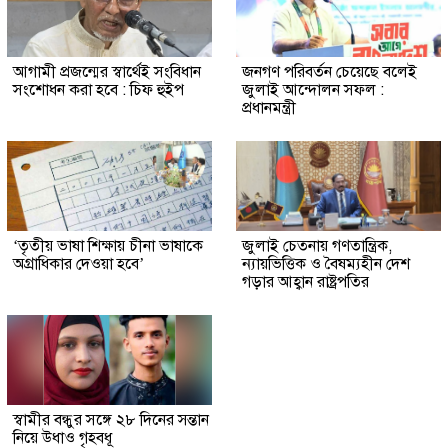
আগামী প্রজন্মের স্বার্থেই সংবিধান
জনগণ পরিবর্তন চেয়েছে বলেই
সংশোধন করা হবে : চিফ হুইপ
জুলাই আন্দোলন সফল :
প্রধানমন্ত্রী
‘তৃতীয় ভাষা শিক্ষায় চীনা ভাষাকে
জুলাই চেতনায় গণতান্ত্রিক,
অগ্রাধিকার দেওয়া হবে’
ন্যায়ভিত্তিক ও বৈষম্যহীন দেশ
গড়ার আহ্বান রাষ্ট্রপতির
স্বামীর বন্ধুর সঙ্গে ২৮ দিনের সন্তান
নিয়ে উধাও গৃহবধূ