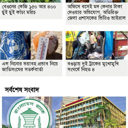
বেগুনের কেজি ১৫০ আর ৪০০
অফিসে বসেই মদ কেনার টাকা
ছুঁই ছুঁই কাঁচা মরিচ
দেওয়ার অভিযোগ, অতিরিক্ত
জেলা প্রশাসকের ভিডিও ভাইরাল
এল নিনোর ভয়াবহ প্রভাব নিয়ে
বগুড়ায় দুই ট্রাকের মুখোমুখি
জাতিসংঘের সতর্কবার্তা
সংঘর্ষে নিহত ৪
সর্বশেষ সংবাদ