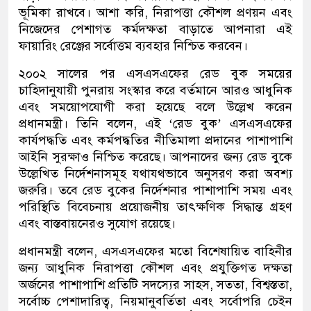
ভূমিকা রাখবে। আশা করি, নিরাপত্তা কৌশল প্রণয়ন এবং
নিজেদের পেশাগত কর্মদক্ষতা বাড়াতে আপনারা এই
ফায়ারিং রেঞ্জের সর্বোত্তম ব্যবহার নিশ্চিত করবেন।
২০০২ সালের পর এসএসএফের রেড বুক সময়ের
চাহিদানুযায়ী পুনরায় সংস্কার করে বর্তমানে আরও আধুনিক
এবং সময়োপযোগী করা হয়েছে বলে উল্লেখ করেন
প্রধানমন্ত্রী। তিনি বলেন, এই ‘রেড বুক’ এসএসএফের
কার্যপদ্ধতি এবং কর্মপদ্ধতির নীতিমালা প্রদানের পাশাপাশি
আইনি সুরক্ষাও নিশ্চিত করেছে। আপনাদের জন্য রেড বুকে
উল্লেখিত নির্দেশনাসমূহ যথাযথভাবে অনুসরণ করা অবশ্য
জরুরি। তবে রেড বুকের নির্দেশনার পাশাপাশি সময় এবং
পরিস্থিতি বিবেচনায় প্রয়োজনীয় তাৎক্ষণিক সিদ্ধান্ত গ্রহণ
এবং বাস্তবায়নেরও সুযোগ রয়েছে।
প্রধানমন্ত্রী বলেন, এসএসএফের মতো বিশেষায়িত বাহিনীর
জন্য আধুনিক নিরাপত্তা কৌশল এবং প্রযুক্তিগত দক্ষতা
অর্জনের পাশাপাশি প্রতিটি সদস্যের সাহস, সততা, বিশ্বস্ততা,
সর্বোচ্চ পেশাদারিত্ব, নিয়মানুবর্তিতা এবং সর্বোপরি চেইন