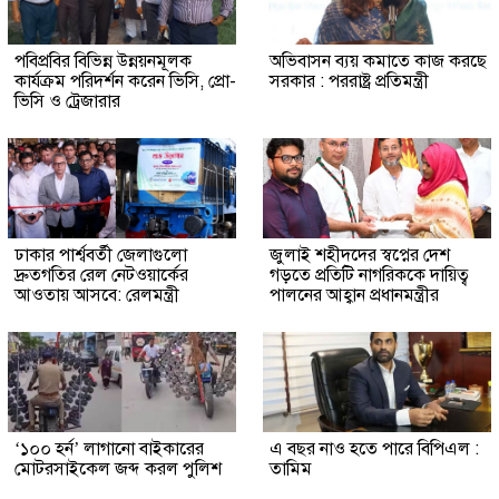
পবিপ্রবির বিভিন্ন উন্নয়নমূলক
অভিবাসন ব্যয় কমা‌তে কাজ কর‌ছে
কার্যক্রম পরিদর্শন করেন ভিসি, প্রো-
সরকার : পররাষ্ট্র প্রতিমন্ত্রী
ভিসি ও ট্রেজারার
ঢাকার পার্শ্ববর্তী জেলাগুলো
জুলাই শহীদদের স্বপ্নের দেশ
দ্রুতগতির রেল নেটওয়ার্কের
গড়তে প্রতিটি নাগরিককে দায়িত্ব
আওতায় আসবে: রেলমন্ত্রী
পালনের আহ্বান প্রধানমন্ত্রীর
‘১০০ হর্ন’ লাগানো বাইকারের
এ বছর নাও হতে পারে বিপিএল :
মোটরসাইকেল জব্দ করল পুলিশ
তামিম