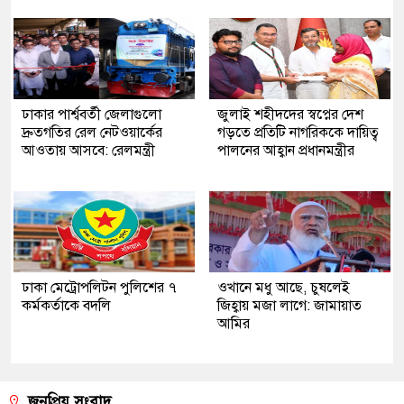
ঢাকার পার্শ্ববর্তী জেলাগুলো
জুলাই শহীদদের স্বপ্নের দেশ
দ্রুতগতির রেল নেটওয়ার্কের
গড়তে প্রতিটি নাগরিককে দায়িত্ব
আওতায় আসবে: রেলমন্ত্রী
পালনের আহ্বান প্রধানমন্ত্রীর
ঢাকা মেট্রোপলিটন পুলিশের ৭
ওখানে মধু আছে, চুষলেই
কর্মকর্তাকে বদলি
জিহ্বায় মজা লাগে: জামায়াত
আমির
জনপ্রিয় সংবাদ