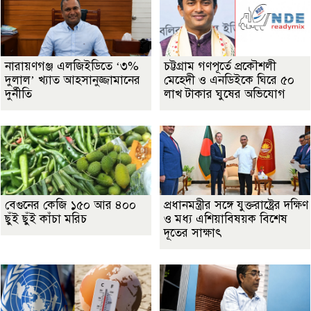
নারায়ণগঞ্জ এলজিইডিতে ‘৩%
চট্টগ্রাম গণপূর্তে প্রকৌশলী
দুলাল’ খ্যাত আহসানুজ্জামানের
মেহেদী ও এনডিইকে ঘিরে ৫০
দুর্নীতি
লাখ টাকার ঘুষের অভিযোগ
বেগুনের কেজি ১৫০ আর ৪০০
প্রধানমন্ত্রীর সঙ্গে যুক্তরাষ্ট্রের দক্ষিণ
ছুঁই ছুঁই কাঁচা মরিচ
ও মধ্য এশিয়াবিষয়ক বিশেষ
দূতের সাক্ষাৎ