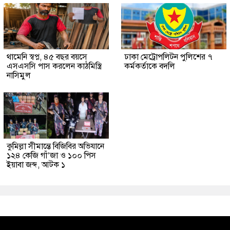
থামেনি স্বপ্ন, ৪৫ বছর বয়সে
ঢাকা মেট্রোপলিটন পুলিশের ৭
এসএসসি পাস করলেন কাঠমিস্ত্রি
কর্মকর্তাকে বদলি
নাসিমুল
কুমিল্লা সীমান্তে বিজিবির অভিযানে
১২৪ কেজি গাঁ’জা ও ১০০ পিস
ইয়াবা জব্দ, আটক ১