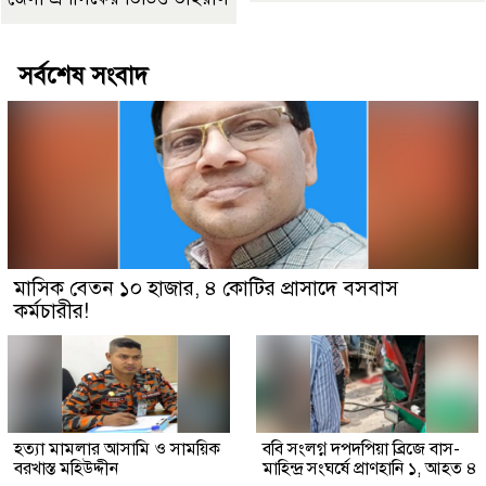
সর্বশেষ সংবাদ
মাসিক বেতন ১০ হাজার, ৪ কোটির প্রাসাদে বসবাস
কর্মচারীর!
হত্যা মামলার আসামি ও সাময়িক
ববি সংলগ্ন দপদপিয়া ব্রিজে বাস-
বরখাস্ত মহিউদ্দীন
মাহিন্দ্র সংঘর্ষে প্রাণহানি ১, আহত ৪