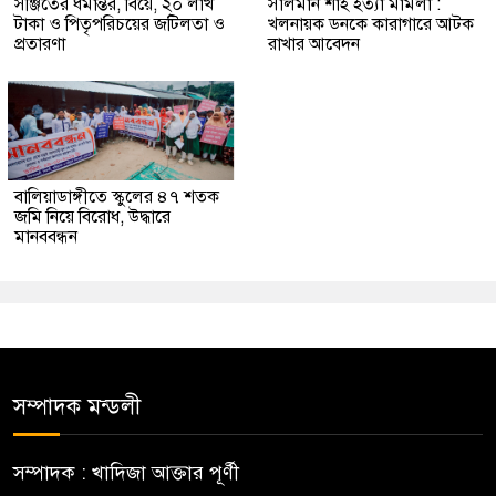
সঞ্জিতের ধর্মান্তর, বিয়ে, ২০ লাখ
সালমান শাহ হত্যা মামলা :
টাকা ও পিতৃপরিচয়ের জটিলতা ও
খলনায়ক ডনকে কারাগারে আটক
প্রতারণা
রাখার আবেদন
বালিয়াডাঙ্গীতে স্কুলের ৪৭ শতক
জমি নিয়ে বিরোধ, উদ্ধারে
মানববন্ধন
সম্পাদক মন্ডলী
সম্পাদক : খাদিজা আক্তার পূর্ণী