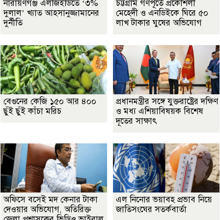
নারায়ণগঞ্জ এলজিইডিতে ‘৩%
চট্টগ্রাম গণপূর্তে প্রকৌশলী
দুলাল’ খ্যাত আহসানুজ্জামানের
মেহেদী ও এনডিইকে ঘিরে ৫০
দুর্নীতি
লাখ টাকার ঘুষের অভিযোগ
বেগুনের কেজি ১৫০ আর ৪০০
প্রধানমন্ত্রীর সঙ্গে যুক্তরাষ্ট্রের দক্ষিণ
ছুঁই ছুঁই কাঁচা মরিচ
ও মধ্য এশিয়াবিষয়ক বিশেষ
দূতের সাক্ষাৎ
অফিসে বসেই মদ কেনার টাকা
এল নিনোর ভয়াবহ প্রভাব নিয়ে
দেওয়ার অভিযোগ, অতিরিক্ত
জাতিসংঘের সতর্কবার্তা
জেলা প্রশাসকের ভিডিও ভাইরাল