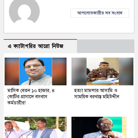
আপলোডকারীর সব সংবাদ
এ ক্যাটাগরির আরো নিউজ
মাসিক বেতন ১০ হাজার, ৪
হত্যা মামলার আসামি ও
কোটির প্রাসাদে বসবাস
সাময়িক বরখাস্ত মহিউদ্দীন
কর্মচারীর!