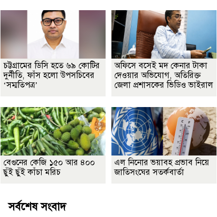
চট্টগ্রামের ডিসি হতে ৬৯ কোটির
অফিসে বসেই মদ কেনার টাকা
দুর্নীতি, ফাঁস হলো উপসচিবের
দেওয়ার অভিযোগ, অতিরিক্ত
‘সম্মতিপত্র’
জেলা প্রশাসকের ভিডিও ভাইরাল
বেগুনের কেজি ১৫০ আর ৪০০
এল নিনোর ভয়াবহ প্রভাব নিয়ে
ছুঁই ছুঁই কাঁচা মরিচ
জাতিসংঘের সতর্কবার্তা
সর্বশেষ সংবাদ