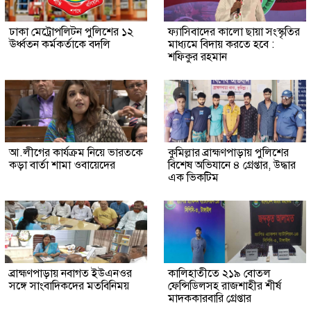
ঢাকা মেট্রোপলিটন পুলিশের ১২
ফ্যাসিবাদের কালো ছায়া সংস্কৃতির
ঊর্ধ্বতন কর্মকর্তাকে বদলি
মাধ্যমে বিদায় করতে হবে :
শফিকুর রহমান
আ.লীগের কার্যক্রম নিয়ে ভারতকে
কুমিল্লার ব্রাহ্মণপাড়ায় পুলিশের
কড়া বার্তা শামা ওবায়েদের
বিশেষ অভিযানে ৪ গ্রেপ্তার, উদ্ধার
এক ভিকটিম
ব্রাহ্মণপাড়ায় নবাগত ইউএনওর
কালিহাতীতে ২১৯ বোতল
সঙ্গে সাংবাদিকদের মতবিনিময়
ফেন্সিডিলসহ রাজশাহীর শীর্ষ
মাদককারবারি গ্রেপ্তার