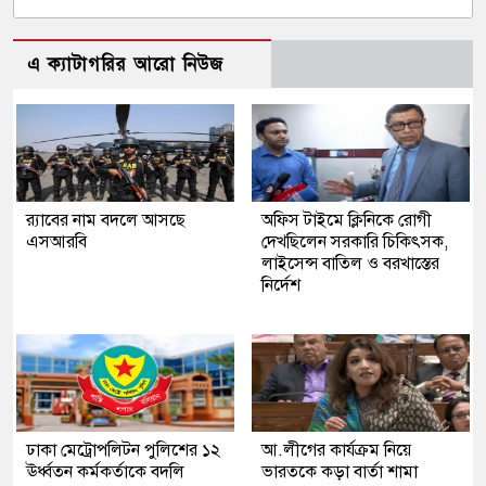
এ ক্যাটাগরির আরো নিউজ
র‍্যাবের নাম বদলে আসছে
অফিস টাইমে ক্লিনিকে রোগী
এসআরবি
দেখছিলেন সরকারি চিকিৎসক,
লাইসেন্স বাতিল ও বরখাস্তের
নির্দেশ
ঢাকা মেট্রোপলিটন পুলিশের ১২
আ.লীগের কার্যক্রম নিয়ে
ঊর্ধ্বতন কর্মকর্তাকে বদলি
ভারতকে কড়া বার্তা শামা