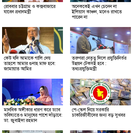
রোববার চট্টগ্রাম ও কক্সবাজারে
অনেককেই এখন চেনেন না
যাবেন প্রধানমন্ত্রী
ইলিয়াস কাঞ্চন, মনেও রাখতে
পারেন না
কেউ যদি আমাকে গালি দেয়
তরুণরা নেতৃত্ব দিলে প্রযুক্তিনির্ভর
তাহলে আমার গুনাহ মাফ হবে:
উন্নয়ন টেকসই হবে :
জামায়াত আমির
তথ্যপ্রযুক্তিমন্ত্রী
মানবিক অঙ্গীকার ধারণ করে ড্যাব
পে-স্কেল নিয়ে সরকারি
ভবিষ্যতেও মানুষের পাশে দাঁড়াবে:
চাকরিজীবীদের জন্য বড় সুখবর
ডা. জুবাইদা রহমান