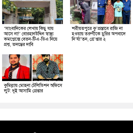
‘সাংবাদিকের লেখায় কিছু যায়
শরীয়তপুরে কু’প্রস্তাবে রাজি না
আসে না!’ বোরহানউদ্দিন স্বাস্থ্য
হওয়ায় তরুণীকে চুরির অপবাদে
কমপ্লেক্সে বেতন-টিএ-ডিএ নিয়ে
নি’র্যা’তন, গ্রে’প্তার ২
প্রশ্ন, তদন্তের দাবি
কুমিল্লায় মোহনা টেলিভিশন অফিসে
লুট: দুই আসামি গ্রেপ্তার