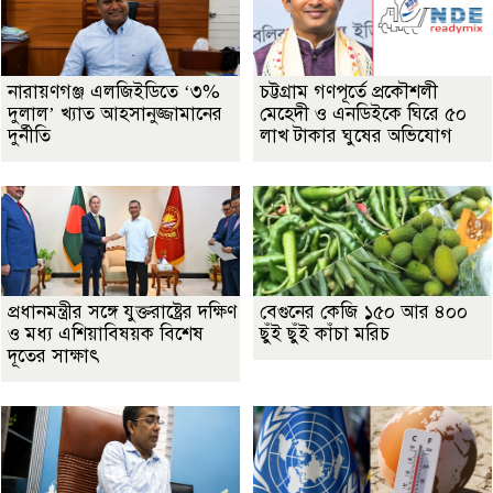
নারায়ণগঞ্জ এলজিইডিতে ‘৩%
চট্টগ্রাম গণপূর্তে প্রকৌশলী
দুলাল’ খ্যাত আহসানুজ্জামানের
মেহেদী ও এনডিইকে ঘিরে ৫০
দুর্নীতি
লাখ টাকার ঘুষের অভিযোগ
প্রধানমন্ত্রীর সঙ্গে যুক্তরাষ্ট্রের দক্ষিণ
বেগুনের কেজি ১৫০ আর ৪০০
ও মধ্য এশিয়াবিষয়ক বিশেষ
ছুঁই ছুঁই কাঁচা মরিচ
দূতের সাক্ষাৎ