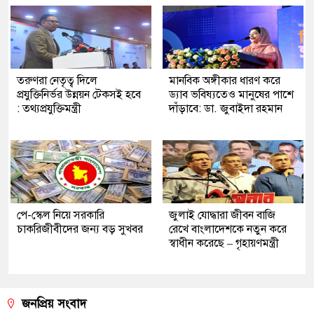
তরুণরা নেতৃত্ব দিলে
মানবিক অঙ্গীকার ধারণ করে
প্রযুক্তিনির্ভর উন্নয়ন টেকসই হবে
ড্যাব ভবিষ্যতেও মানুষের পাশে
: তথ্যপ্রযুক্তিমন্ত্রী
দাঁড়াবে: ডা. জুবাইদা রহমান
পে-স্কেল নিয়ে সরকারি
জুলাই যোদ্ধারা জীবন বাজি
চাকরিজীবীদের জন্য বড় সুখবর
রেখে বাংলাদেশকে নতুন করে
স্বাধীন করেছে – গৃহায়ণমন্ত্রী
জনপ্রিয় সংবাদ