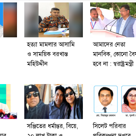
হত্যা মামলার আসামি
আমাদের নেতা
ও সাময়িক বরখাস্ত
মানবিক, কোনো বৈষ
মহিউদ্দীন
হবে না : স্বরাষ্ট্রমন্ত্রী
সঞ্জিতের ধর্মান্তর, বিয়ে,
সিলেট পরিবার
নার
২০ লাখ টাকা ও
পরিকল্পনা দপ্তরে