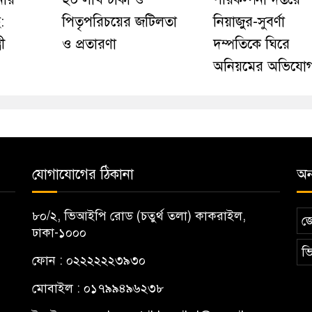
:
পিতৃপরিচয়ের জটিলতা
নিয়াজুর-সুবর্ণা
রী
ও প্রতারণা
দম্পতিকে ঘিরে
অনিয়মের অভিযো
যোগাযোগের ঠিকানা
অন্
৮০/২, ভিআইপি রোড (চতুর্থ তলা) কাকরাইল,
জ
ঢাকা-১০০০
ভি
ফোন : ০২২২২২২৩৯৩০
মোবাইল : ০১৭৯৯৪৯৬২৩৮