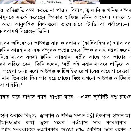
প্রতিশ্রুতি রক্ষা করতে না পারায় বিদ্যুৎ, জ্বালানি ও খনিজ সম্পদ মন
ামুদকে সতর্ক করেছেন স্পিকার হাফিজ উদ্দিন আহমদ। সংসদে
য়ার আগে আনুষঙ্গিক বিষয়গুলো ভালোভাবে স্টাডি বা পর্যালোচন
ীকে পরামর্শ দিয়েছেন তিনি।
ংসদ অধিবেশনে আশুগঞ্জ সার কারখানায় (ফার্টিলাইজার) গ্যাস স
ুমিন ফারহানার এক সম্পূরক প্রশ্নের জেরে স্পিকার এই মন্তব্য করেন
নিয়ে সংসদ সদস্য রুমিন ফারহানা মন্ত্রীর কাছে তার আগের
স্মরণ করিয়ে দেন। তিনি বলেন, ‘মন্ত্রী এই মহান সংসদে দাঁড়িয়ে 
 পহেলা মে-র মধ্যে আশুগঞ্জ ফার্টিলাইজারে গ্যাসের সংযোগ দেওয়া
 তিন-চার দিন পার হয়ে গেছে। কিন্তু এখনো আশুগঞ্জ ফার্টিলা
মরা পাইনি।’
ানায় কবে নাগাদ গ্যাস পাওয়া যাবে— এমন সুনির্দিষ্ট প্রশ্ন রাখ
শ্নের জবাবে বিদ্যুৎ, জ্বালানি ও খনিজ সম্পদ মন্ত্রী ইকবাল হাসান মা
সীমাবদ্ধতার কথা তুলে ধরেন। বর্তমানে সার কারখানার 
োতে গ্যাস সরবরাহকে অগ্রাধিকার দেওয়া হচ্ছে জানিয়ে তিনি বলেন, 