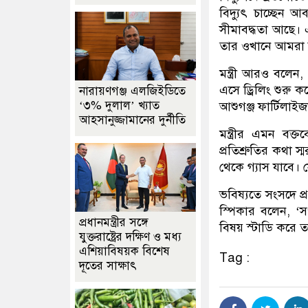
বিদ্যুৎ চাচ্ছেন আ
সীমাবদ্ধতা আছে। এ
তার ওখানে আমরা 
মন্ত্রী আরও বলে
এসে ড্রিলিং শুরু
নারায়ণগঞ্জ এলজিইডিতে
‘৩% দুলাল’ খ্যাত
আশুগঞ্জ ফার্টিল
আহসানুজ্জামানের দুর্নীতি
মন্ত্রীর এমন বক্
প্রতিশ্রুতির কথা 
থেকে গ্যাস যাবে।
ভবিষ্যতে সংসদে প্র
স্পিকার বলেন, ‘সং
প্রধানমন্ত্রীর সঙ্গে
বিষয় স্টাডি করে 
যুক্তরাষ্ট্রের দক্ষিণ ও মধ্য
এশিয়াবিষয়ক বিশেষ
Tag :
দূতের সাক্ষাৎ