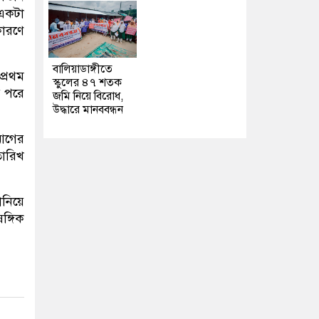
 একটা
কারণে
বালিয়াডাঙ্গীতে
প্রথম
স্কুলের ৪৭ শতক
র পরে
জমি নিয়ে বিরোধ,
উদ্ধারে মানববন্ধন
 আগের
তারিখ
ানিয়ে
ঙ্গিক