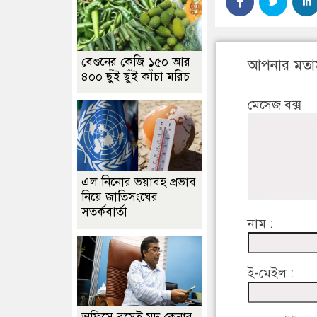
বেগুনের কেজি ১৫০ আর
আপনার মতা
৪০০ ছুঁই ছুঁই কাঁচা মরিচ
মেসেজ বক্স
এল নিনোর ভয়াবহ প্রভাব
নিয়ে জাতিসংঘের
সতর্কবার্তা
নাম :
ই-মেইল :