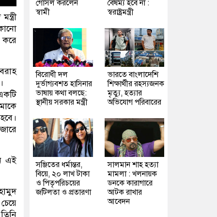
গোসল করলেন
বৈষম্য হবে না :
স্বামী
স্বরাষ্ট্রমন্ত্রী
্ত্রী
 কোনো
া করে
রবরাহ
বিরোধী দল
ভারতে বাংলাদেশি
।
দুর্ভাগ্যবশত হাসিনার
শিক্ষার্থীর রহস্যজনক
ভাষায় কথা বলছে:
মৃত্যু, হত্যার
 একটি
স্থানীয় সরকার মন্ত্রী
অভিযোগ পরিবারের
আমাকে
 হবে।
ইজারে
েন এই
সঞ্জিতের ধর্মান্তর,
সালমান শাহ হত্যা
বিয়ে, ২০ লাখ টাকা
মামলা : খলনায়ক
ও পিতৃপরিচয়ের
ডনকে কারাগারে
হামুদ
জটিলতা ও প্রতারণা
আটক রাখার
আবেদন
চেয়ে
‘তিনি