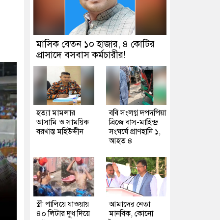
মাসিক বেতন ১০ হাজার, ৪ কোটির
প্রাসাদে বসবাস কর্মচারীর!
হত্যা মামলার
ববি সংলগ্ন দপদপিয়া
আসামি ও সাময়িক
ব্রিজে বাস-মাহিন্দ্র
বরখাস্ত মহিউদ্দীন
সংঘর্ষে প্রাণহানি ১,
আহত ৪
স্ত্রী পালিয়ে যাওয়ায়
আমাদের নেতা
৪০ লিটার দুধ দিয়ে
মানবিক, কোনো