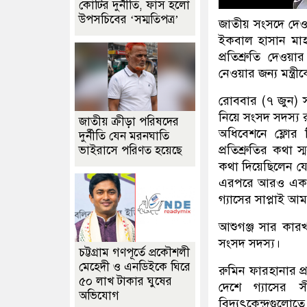
কোটির দুর্নীতি, ফাঁস হলো
উপসচিবের ‘সম্মতিপত্র’
জাতীয় সংসদে দেওয়া 
ইকবাল হাসান মাহ
প্রতিশ্রুতি দেও
নেওয়ার জন্য মন্ত্র
রোববার (৭ জুন) স
নিয়ে সংসদ সদস্য র
জাতীয় ক্রীড়া পরিষদের
অধিবেশনে ফ্লোর 
দুর্নীতি যেন মরনঘাতি
প্রতিশ্রুতির কথা 
ভাইরাসে পরিণত হয়েছে
কথা দিয়েছিলেন যে,
এরপরে আরও এক মাস
গ্যাসের সাপ্লাই আ
আশুগঞ্জ সার কারখ
সংসদ সদস্য।
চট্টগ্রাম গণপূর্তে প্রকৌশলী
মেহেদী ও এনডিইকে ঘিরে
রুমিন ফারহানার প্র
৫০ লাখ টাকার ঘুষের
দেশে গ্যাসের 
অভিযোগ
বিদ্যুৎকেন্দ্রগুল