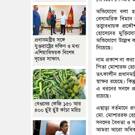
অভিযোগে বলা হয়
বেসামরিক বিমান চ
তত্ত্বাবধায়ক প্
হোসেনের মুক্তিযো
প্রধানমন্ত্রীর সঙ্গে
অভিযোগে উল্লেখ ক
যুক্তরাষ্ট্রের দক্ষিণ ও মধ্য
নিয়েছে।
এশিয়াবিষয়ক বিশেষ
দূতের সাক্ষাৎ
নাম প্রকাশ না করা
পিতা মোশারফ হোসে
তৎকালীন প্রধানমন্ত
স্বাক্ষর রয়েছে। কিন্
এ ধরনের সনদে প্রধ
রয়েছে।
বেগুনের কেজি ১৫০ আর
এছাড়া বর্তমানে প
৪০০ ছুঁই ছুঁই কাঁচা মরিচ
মো. মোশাররফ হোসে
সনদের বৈধতা ও সত্
আমরা আরো অধিকতর