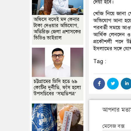
দেয়া হবে।
খোঁজ নিয়ে জানা গ
অফিসে বসেই মদ কেনার
অভিযোগ আনা হয়েছে
টাকা দেওয়ার অভিযোগ,
পরবর্তী সময়ে আওয়
অতিরিক্ত জেলা প্রশাসকের
আর্থিক লেনদেন ও 
ভিডিও ভাইরাল
প্রকৌশলী পদে উ
ইসলামের সঙ্গে যো
Tag :
চট্টগ্রামের ডিসি হতে ৬৯
কোটির দুর্নীতি, ফাঁস হলো
উপসচিবের ‘সম্মতিপত্র’
আপনার মতা
মেসেজ বক্স