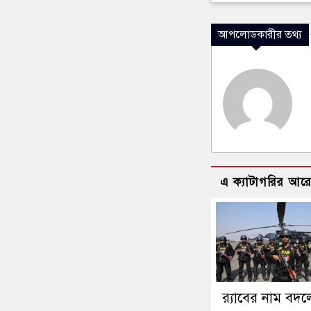
আপলোডকারীর তথ্য
এ ক্যাটাগরির আর
র‍্যাবের নাম বদল