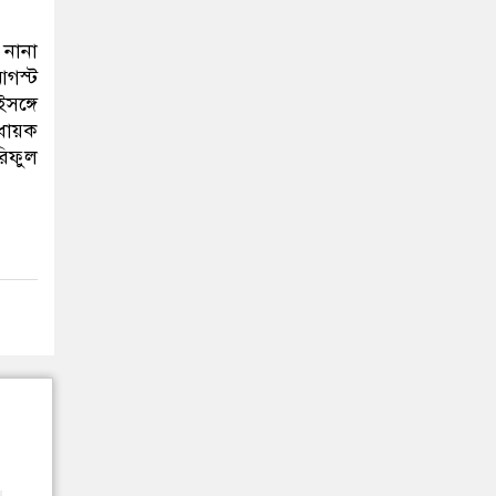
 নানা
আগস্ট
সঙ্গে
বধায়ক
িফুল