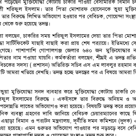
 মুখে পড়েছেন মুক্তিযোদ্ধা কোটায় চাকরি পাওয়া বেসামরিক বিমান 
ৌশলী শরিফুল ইসলাম। তার পিতা মোশারফ হোসেনকে ভুয়া মুক্তিয
ে তার বিরুদ্ধে লিখিত অভিযোগ হওয়ার পর বেবিচক, গোয়েন্দা সংস্থ
ন থেকে শুরু হয়েছে তদন্ত।
্তারা বলছেন, চাকরির সময় শরিফুল ইসলামের দেয়া তার পিতা মো
্ধা সার্টিফিকেট যাছাই বাছাই করা প্রায় শেষ পর‌্যায়ে। ইতিমধ্যে স
েছে। পাশাপাশি গোপালগঞ্জ জেলার ৬৪০ জন মুক্তিযোদ্ধার ন
তার নাম পওায়া যায়নি। কর্মকর্তারা বলছেন, শীঘ্রই এ তদন্ত প্রত
বিচকের সদস্য ( প্রশাসন) অতিরিক্ত সচিব এস এম লাবলুর রহমান 
 আমরা খতিয়ে দেখছি। তদন্ত হচ্ছে তদন্তের পর এ বিষয়ে আমরা সিদ্
ি ভুয়া মুক্তিযোদ্ধা সনদ ব্যবহার করে মুক্তিযোদ্ধা কোটায় চাকরি ন
ুল ইসলামের বিরুদ্ধে । একইসঙ্গে তার বিরুদ্ধে অনিয়ম ও আ
 পদোন্নতি লাভের অভিযোগও করা হয়েছে। বিষয়টি তদন্ত করে প্রয়
ক ব্যবস্থা গ্রহণের দাবি জানিয়ে বেবিচক চেয়ারম্যানের কাছে 
ছাড়া বিমান ও পর‌্যটন মন্ত্রণালয়, দূর্নীতি দমন কমিশনে (দুদক)
য়া হয়েছে। এমন গুরুতর অভিযোগ পাওয়ার পর নড়চড়ে বসে বেব
ন্তের পাশাপাশি দুদক ও গোয়েন্দা সংস্থাও তদন্ত শুরু করে।