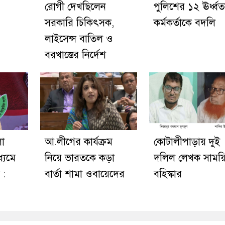
রোগী দেখছিলেন
পুলিশের ১২ ঊর্ধ্ব
সরকারি চিকিৎসক,
কর্মকর্তাকে বদলি
লাইসেন্স বাতিল ও
বরখাস্তের নির্দেশ
লো
আ.লীগের কার্যক্রম
কোটালীপাড়ায় দুই
ধ্যমে
নিয়ে ভারতকে কড়া
দলিল লেখক সাময়
 :
বার্তা শামা ওবায়েদের
বহিস্কার