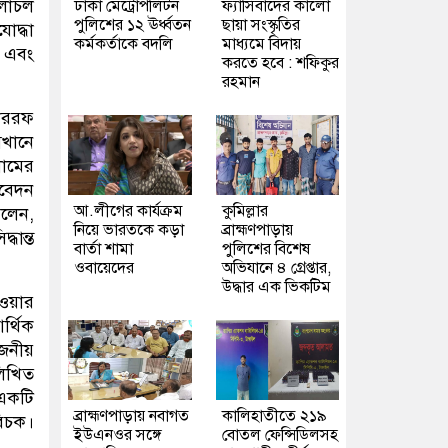
চলাচল
ঢাকা মেট্রোপলিটন
ফ্যাসিবাদের কালো
পুলিশের ১২ ঊর্ধ্বতন
ছায়া সংস্কৃতির
োদ্ধা
কর্মকর্তাকে বদলি
মাধ্যমে বিদায়
া এবং
করতে হবে : শফিকুর
রহমান
শাররফ
েখানে
ামের
িবেদন
আ.লীগের কার্যক্রম
কুমিল্লার
বলেন,
নিয়ে ভারতকে কড়া
ব্রাহ্মণপাড়ায়
ধান্ত
বার্তা শামা
পুলিশের বিশেষ
ওবায়েদের
অভিযানে ৪ গ্রেপ্তার,
উদ্ধার এক ভিকটিম
েওয়ার
র্থিক
োজনীয়
লিখিত
 একটি
ব্রাহ্মণপাড়ায় নবাগত
কালিহাতীতে ২১৯
িচক।
ইউএনওর সঙ্গে
বোতল ফেন্সিডিলসহ