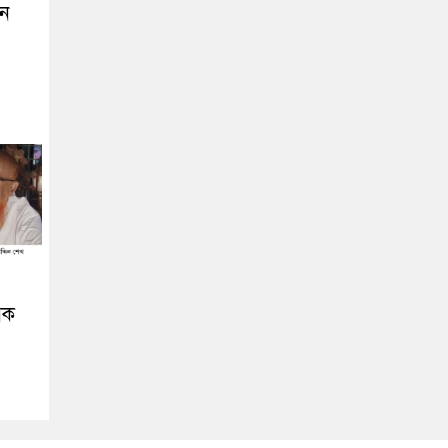
তন
িক