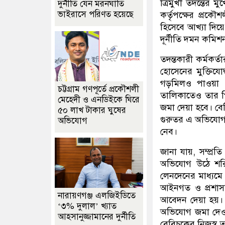
ত্রিমুখী তদন্তের
দুর্নীতি যেন মরনঘাতি
ভাইরাসে পরিণত হয়েছে
কর্তৃপক্ষের প্রক
হিসেবে আখ্যা দিয়
দূর্নীতি দমন কমিশ
তদন্তকারী কর্মকর
হোসেনের মুক্তিযোদ
গড়মিলও পাওয়া গ
চট্টগ্রাম গণপূর্তে প্রকৌশলী
তালিকাতেও তার পি
মেহেদী ও এনডিইকে ঘিরে
জমা দেয়া হবে। বে
৫০ লাখ টাকার ঘুষের
গুরুতর এ অভিযোগটি
অভিযোগ
নেব।
জানা যায়, সম্প্রত
অভিযোগ উঠে শরিফ
লেনদেনের মাধ্যমে
আইনগত ও প্রশাসনি
নারায়ণগঞ্জ এলজিইডিতে
আবেদন দেয়া হয়। এ
‘৩% দুলাল’ খ্যাত
অভিযোগ জমা দেও
আহসানুজ্জামানের দুর্নীতি
বেবিচকের নিজস্ব তদ