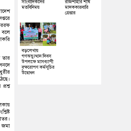
সাংবাদিকদের
রাজশাহীর শীর্ষ
মতবিনিময়
মাদককারবারি
াদেশ
গ্রেপ্তার
প্তরে
শাররফ
ন বলে
চাকরি
বড়লেখায়
গণঅভ্যুত্থান দিবস
া তার
উপলক্ষে মাসব্যাপী
 সনদে
বৃক্ষরোপণ কর্মসূচির
ধুরীর
উদ্বোধন
উঠেছে।
্রশ্ন
লিকায়
লিষ্ট
কাতর।
ন জমা