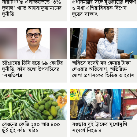
নারায়ণগঞ্জ এলজিইডিতে ‘৩%
প্রধানমন্ত্রীর সঙ্গে যুক্তরাষ্ট্রের দক্ষিণ
দুলাল’ খ্যাত আহসানুজ্জামানের
ও মধ্য এশিয়াবিষয়ক বিশেষ
দুর্নীতি
দূতের সাক্ষাৎ
চট্টগ্রামের ডিসি হতে ৬৯ কোটির
অফিসে বসেই মদ কেনার টাকা
দুর্নীতি, ফাঁস হলো উপসচিবের
দেওয়ার অভিযোগ, অতিরিক্ত
‘সম্মতিপত্র’
জেলা প্রশাসকের ভিডিও ভাইরাল
বেগুনের কেজি ১৫০ আর ৪০০
বগুড়ায় দুই ট্রাকের মুখোমুখি
ছুঁই ছুঁই কাঁচা মরিচ
সংঘর্ষে নিহত ৪