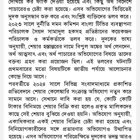
দেখিয়ে কর ফাঁকি দেওয়া হয়েছে এবং কিছু অর্থ বিদেশে
পাচারেরও চেষ্টা করা হয়েছে। এসব অভিযোগের ভিত্তিতেই
দুদক অনুসন্ধান শুরু করে এবং সংশ্লিষ্ট ব্যক্তিদের তলব করে।
২০২৩ সালে দুর্নীতি দমন কমিশন বাংলা টিভির ব্যবস্থাপনা
পরিচালক সৈয়দ সামাদুল হকসহ প্রতিষ্ঠানের কয়েকজন
পরিচালক ও কর্মকর্তাকে তলব করে। দুদকের ভাষ্য
অনুযায়ী, শেয়ার হস্তান্তরের নামে বিপুল অঙ্কের অর্থ লেনদেন,
অর্থ আত্মসাৎ এবং অর্থ পাচারের অভিযোগের বিষয়ে তাদের
বক্তব্য গ্রহণ করা প্রয়োজন ছিল। এই তলবের ঘটনাটি
প্রথমবারের মতো বিষয়টিকে জাতীয় পর্যায়ে আলোচনার
কেন্দ্রে নিয়ে আসে।
পরবর্তীতে ২০২৪ সালে বিভিন্ন সংবাদমাধ্যমে প্রকাশিত
প্রতিবেদনে শেয়ার কেলেঙ্কারি সংক্রান্ত অভিযোগ নতুন করে
সামনে আসে। সেখানে দাবি করা হয় যে, কোটি কোটি
টাকার বিনিময়ে শেয়ার বিক্রি করা হলেও প্রকৃত মালিকদের
কাছে সেই শেয়ার বুঝিয়ে দেওয়া হয়নি। অভিযোগ অনুযায়ী,
একাধিকবার একই শেয়ার বিক্রির চেষ্টা করা হয়েছে এবং
বিনিয়োগকারীদের সঙ্গে প্রতারণার অভিযোগও উত্থাপিত
হয়েছে। এসব অভিযোগের পরিপ্রেক্ষিতে দুদকের তদন্ত আরও