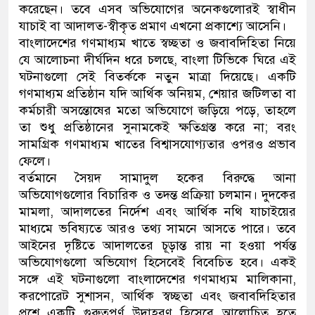
করেছেন। তবে এসব অভিযোগের অনেকগুলোরই স্বাধীন
যাচাই বা আদালত-স্বীকৃত প্রমাণ এখনো প্রকাশ্যে আসেনি।
বাংলাদেশের গণমাধ্যম খাতে স্বচ্ছতা ও জবাবদিহিতা নিয়ে
যে আলোচনা দীর্ঘদিন ধরে চলছে, বাংলা টিভিকে ঘিরে এই
ঘটনাগুলো সেই বিতর্ককে নতুন মাত্রা দিয়েছে। একটি
গণমাধ্যম প্রতিষ্ঠান যদি আর্থিক অনিয়ম, শেয়ার জটিলতা বা
কর্মচারী অসন্তোষের মতো অভিযোগে জড়িয়ে পড়ে, তাহলে
তা শুধু প্রতিষ্ঠানের সুনামকেই ক্ষতিগ্রস্ত করে না; বরং
সামগ্রিক গণমাধ্যম খাতের বিশ্বাসযোগ্যতার ওপরও প্রভাব
ফেলে।
বর্তমানে সৈয়দ সামাদুল হকের বিরুদ্ধে আনা
অভিযোগগুলোর বিচারিক ও তদন্ত প্রক্রিয়া চলমান। দুদকের
মামলা, আদালতের নির্দেশ এবং আর্থিক নথি যাচাইয়ের
মাধ্যমে ভবিষ্যতে আরও তথ্য সামনে আসতে পারে। তবে
আইনের দৃষ্টিতে আদালতের চূড়ান্ত রায় না হওয়া পর্যন্ত
অভিযোগগুলো অভিযোগ হিসেবেই বিবেচিত হবে। একই
সঙ্গে এই ঘটনাগুলো বাংলাদেশের গণমাধ্যম মালিকানা,
করপোরেট সুশাসন, আর্থিক স্বচ্ছতা এবং জবাবদিহিতার
প্রশ্নে একটি গুরুত্বপূর্ণ উদাহরণ হিসেবে আলোচিত হতে