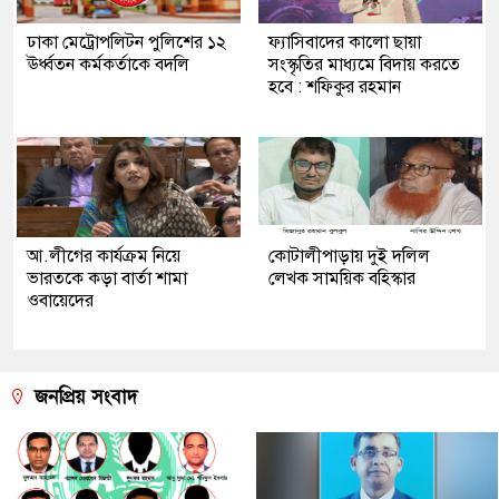
ঢাকা মেট্রোপলিটন পুলিশের ১২
ফ্যাসিবাদের কালো ছায়া
ঊর্ধ্বতন কর্মকর্তাকে বদলি
সংস্কৃতির মাধ্যমে বিদায় করতে
হবে : শফিকুর রহমান
আ.লীগের কার্যক্রম নিয়ে
কোটালীপাড়ায় দুই দলিল
ভারতকে কড়া বার্তা শামা
লেখক সাময়িক বহিস্কার
ওবায়েদের
জনপ্রিয় সংবাদ