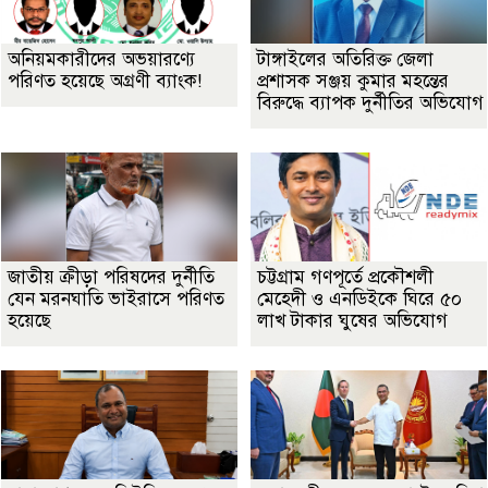
অনিয়মকারীদের অভয়ারণ্যে
টাঙ্গাইলের অতিরিক্ত জেলা
পরিণত হয়েছে অগ্রণী ব্যাংক!
প্রশাসক সঞ্জয় কুমার মহন্তের
বিরুদ্ধে ব্যাপক দুর্নীতির অভিযোগ
জাতীয় ক্রীড়া পরিষদের দুর্নীতি
চট্টগ্রাম গণপূর্তে প্রকৌশলী
যেন মরনঘাতি ভাইরাসে পরিণত
মেহেদী ও এনডিইকে ঘিরে ৫০
হয়েছে
লাখ টাকার ঘুষের অভিযোগ