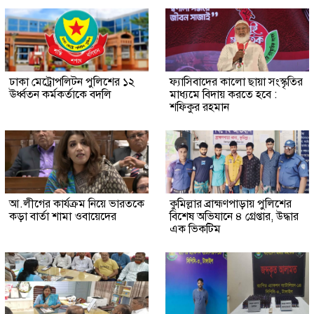
ঢাকা মেট্রোপলিটন পুলিশের ১২
ফ্যাসিবাদের কালো ছায়া সংস্কৃতির
ঊর্ধ্বতন কর্মকর্তাকে বদলি
মাধ্যমে বিদায় করতে হবে :
শফিকুর রহমান
আ.লীগের কার্যক্রম নিয়ে ভারতকে
কুমিল্লার ব্রাহ্মণপাড়ায় পুলিশের
কড়া বার্তা শামা ওবায়েদের
বিশেষ অভিযানে ৪ গ্রেপ্তার, উদ্ধার
এক ভিকটিম