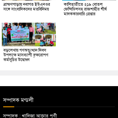
ব্রাহ্মণপাড়ায় নবাগত ইউএনওর
কালিহাতীতে ২১৯ বোতল
সঙ্গে সাংবাদিকদের মতবিনিময়
ফেন্সিডিলসহ রাজশাহীর শীর্ষ
মাদককারবারি গ্রেপ্তার
বড়লেখায় গণঅভ্যুত্থান দিবস
উপলক্ষে মাসব্যাপী বৃক্ষরোপণ
কর্মসূচির উদ্বোধন
সম্পাদক মন্ডলী
সম্পাদক : খাদিজা আক্তার পূর্ণী