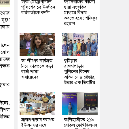
ঢাকা মেট্রোপলিটন
ফ্যাসিবাদের কালো
পুলিশের ১২ ঊর্ধ্বতন
ছায়া সংস্কৃতির
কর্মকর্তাকে বদলি
মাধ্যমে বিদায়
থ্যের
করতে হবে : শফিকুর
 যুগে
রহমান
ালায়
রাখেন
গাযোগ
 লোডজ
আ.লীগের কার্যক্রম
কুমিল্লার
িক্ষক
নিয়ে ভারতকে কড়া
ব্রাহ্মণপাড়ায়
বার্তা শামা
পুলিশের বিশেষ
ওবায়েদের
অভিযানে ৪ গ্রেপ্তার,
উদ্ধার এক ভিকটিম
 কুমার
চ্ছে,
 কৌশল
ভিন্ন
ব্রাহ্মণপাড়ায় নবাগত
কালিহাতীতে ২১৯
ইউএনওর সঙ্গে
বোতল ফেন্সিডিলসহ