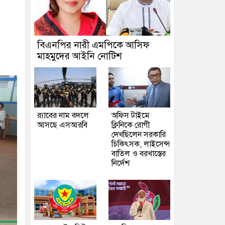
বিএনপির নারী এমপিকে আসিফ
মাহমুদের আইনি নোটিশ
র‍্যাবের নাম বদলে
অফিস টাইমে
আসছে এসআরবি
ক্লিনিকে রোগী
দেখছিলেন সরকারি
চিকিৎসক, লাইসেন্স
বাতিল ও বরখাস্তের
নির্দেশ