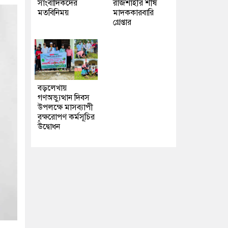
সাংবাদিকদের
রাজশাহীর শীর্ষ
মতবিনিময়
মাদককারবারি
গ্রেপ্তার
বড়লেখায়
গণঅভ্যুত্থান দিবস
উপলক্ষে মাসব্যাপী
বৃক্ষরোপণ কর্মসূচির
উদ্বোধন