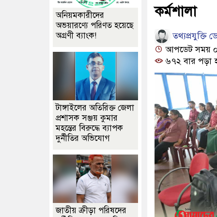
কর্মশালা
অনিয়মকারীদের
অভয়ারণ্যে পরিণত হয়েছে
তথ্যপ্রযুক্তি ডে
অগ্রণী ব্যাংক!
আপডেট সময় ০৯:
৬৭২ বার পড়া 
টাঙ্গাইলের অতিরিক্ত জেলা
প্রশাসক সঞ্জয় কুমার
মহন্তের বিরুদ্ধে ব্যাপক
দুর্নীতির অভিযোগ
জাতীয় ক্রীড়া পরিষদের