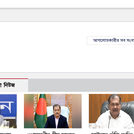
আপলোডকারীর সব সংব
ো নিউজ