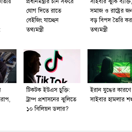
ঝোতায়
প্রধানমন্ত্রীর চীন সফরে
সাইবার ঝুঁকি ব্যক্তি
যোগ দিতে রাতে
সমাজ ও রাষ্ট্রের জন
বেইজিং যাচ্ছেন
বড় বিপদ তৈরি কর
:
তথ্যমন্ত্রী
তথ্যমন্ত্রী
ন
টিকটক ইউএস চুক্তি:
ইরান যুদ্ধের কারণে
রোপ,
ট্রাম্প প্রশাসনের ঝুলিতে
সাইবার হামলার শঙ্
১০ বিলিয়ন ডলার?