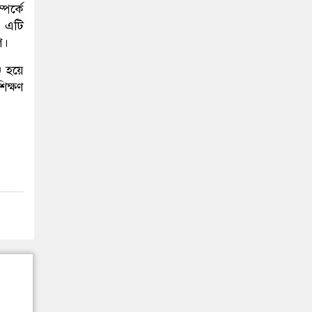
পর্কে
, এটি
গ।
 হয়ে
িক্ষণ