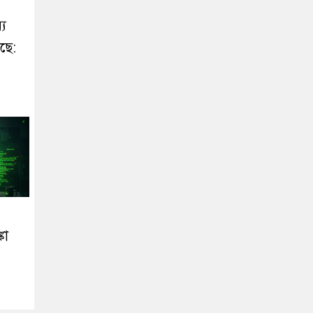
,
্য
ছে:
কা