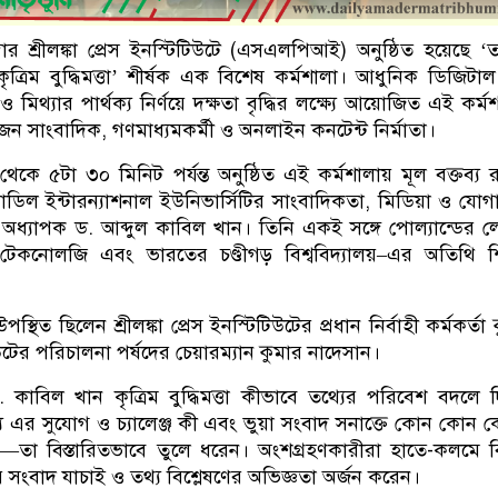
োর শ্রীলঙ্কা প্রেস ইনস্টিটিউটে (এসএলপিআই) অনুষ্ঠিত হয়েছে ‘ত
কৃত্রিম বুদ্ধিমত্তা’ শীর্ষক এক বিশেষ কর্মশালা। আধুনিক ডিজিটাল
 মিথ্যার পার্থক্য নির্ণয়ে দক্ষতা বৃদ্ধির লক্ষ্যে আয়োজিত এই কর্মশ
 জন সাংবাদিক, গণমাধ্যমকর্মী ও অনলাইন কনটেন্ট নির্মাতা।
েকে ৫টা ৩০ মিনিট পর্যন্ত অনুষ্ঠিত এই কর্মশালায় মূল বক্তব্য 
োডিল ইন্টারন্যাশনাল ইউনিভার্সিটির সাংবাদিকতা, মিডিয়া ও যো
অধ্যাপক ড. আব্দুল কাবিল খান। তিনি একই সঙ্গে পোল্যান্ডের
 টেকনোলজি এবং ভারতের চণ্ডীগড় বিশ্ববিদ্যালয়–এর অতিথি শ
উপস্থিত ছিলেন শ্রীলঙ্কা প্রেস ইনস্টিটিউটের প্রধান নির্বাহী কর্মকর্তা
ের পরিচালনা পর্ষদের চেয়ারম্যান কুমার নাদেসান।
কাবিল খান কৃত্রিম বুদ্ধিমত্তা কীভাবে তথ্যের পরিবেশ বদলে দি
্য এর সুযোগ ও চ্যালেঞ্জ কী এবং ভুয়া সংবাদ সনাক্তে কোন কোন
—তা বিস্তারিতভাবে তুলে ধরেন। অংশগ্রহণকারীরা হাতে-কলমে বি
করে সংবাদ যাচাই ও তথ্য বিশ্লেষণের অভিজ্ঞতা অর্জন করেন।