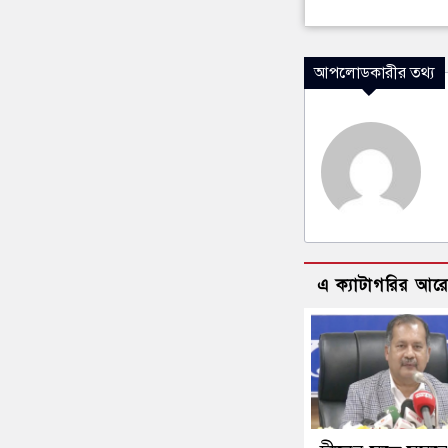
আপলোডকারীর তথ্য
এ ক্যাটাগরির আর