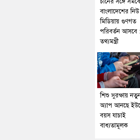
চীনের সঙ্গে সম
বাংলাদেশের নিউ
মিডিয়ায় গুণগত
পরিবর্তন আসবে 
তথ্যমন্ত্রী
শিশু সুরক্ষায় নতু
অ্যাপ আনছে ইউ
বয়স যাচাই
বাধ্যতামূলক