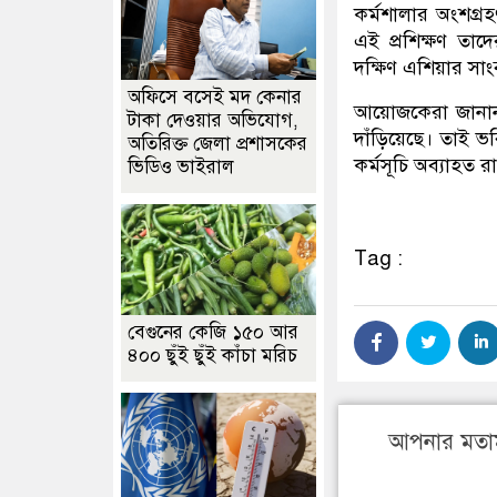
কর্মশালার অংশগ্রহ
এই প্রশিক্ষণ তাদ
দক্ষিণ এশিয়ার সা
অফিসে বসেই মদ কেনার
আয়োজকেরা জানান, স
টাকা দেওয়ার অভিযোগ,
দাঁড়িয়েছে। তাই 
অতিরিক্ত জেলা প্রশাসকের
কর্মসূচি অব্যাহত 
ভিডিও ভাইরাল
Tag :
বেগুনের কেজি ১৫০ আর
৪০০ ছুঁই ছুঁই কাঁচা মরিচ
আপনার মতা