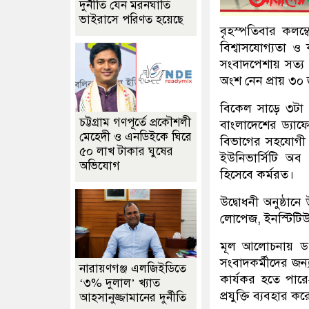
দুর্নীতি যেন মরনঘাতি
ভাইরাসে পরিণত হয়েছে
বৃহস্পতিবার কলম্ব
বিশ্বাসযোগ্যতা ও 
সংবাদপেশায় সত্য ও
অংশ নেন প্রায় ৩০
বিকেল সাড়ে ৩টা থ
চট্টগ্রাম গণপূর্তে প্রকৌশলী
বাংলাদেশের ড্যাফ
মেহেদী ও এনডিইকে ঘিরে
বিভাগের সহযোগী 
৫০ লাখ টাকার ঘুষের
ইউনিভার্সিটি অব
অভিযোগ
হিসেবে কর্মরত।
উদ্বোধনী অনুষ্ঠানে 
লোপেজ, ইনস্টিটিউট
মূল আলোচনায় ড. 
সংবাদকর্মীদের জন
নারায়ণগঞ্জ এলজিইডিতে
কার্যকর হতে পারে
‘৩% দুলাল’ খ্যাত
প্রযুক্তি ব্যবহার 
আহসানুজ্জামানের দুর্নীতি