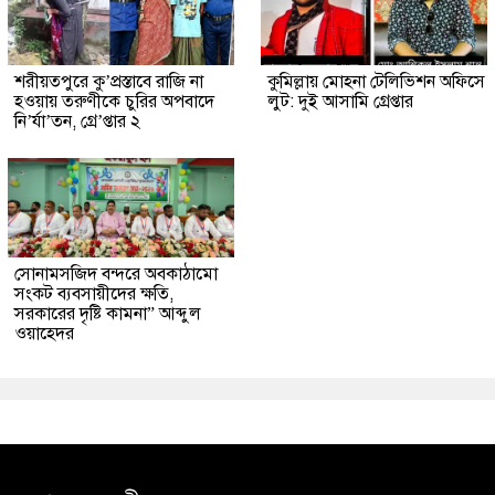
শরীয়তপুরে কু’প্রস্তাবে রাজি না
কুমিল্লায় মোহনা টেলিভিশন অফিসে
হওয়ায় তরুণীকে চুরির অপবাদে
লুট: দুই আসামি গ্রেপ্তার
নি’র্যা’তন, গ্রে’প্তার ২
সোনামসজিদ বন্দরে অবকাঠামো
সংকট ব্যবসায়ীদের ক্ষতি,
সরকারের দৃষ্টি কামনা” আব্দুল
ওয়াহেদর