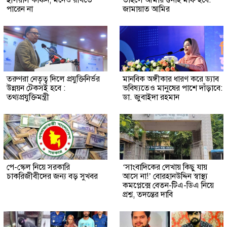
পারেন না
জামায়াত আমির
তরুণরা নেতৃত্ব দিলে প্রযুক্তিনির্ভর
মানবিক অঙ্গীকার ধারণ করে ড্যাব
উন্নয়ন টেকসই হবে :
ভবিষ্যতেও মানুষের পাশে দাঁড়াবে:
তথ্যপ্রযুক্তিমন্ত্রী
ডা. জুবাইদা রহমান
পে-স্কেল নিয়ে সরকারি
‘সাংবাদিকের লেখায় কিছু যায়
চাকরিজীবীদের জন্য বড় সুখবর
আসে না!’ বোরহানউদ্দিন স্বাস্থ্য
কমপ্লেক্সে বেতন-টিএ-ডিএ নিয়ে
প্রশ্ন, তদন্তের দাবি