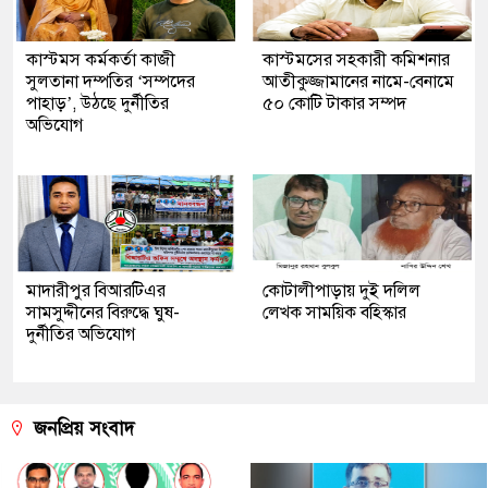
কাস্টমস কর্মকর্তা কাজী
কাস্টমসের সহকারী কমিশনার
সুলতানা দম্পতির ‘সম্পদের
আতীকুজ্জামানের নামে-বেনামে
পাহাড়’, উঠছে দুর্নীতির
৫০ কোটি টাকার সম্পদ
অভিযোগ
মাদারীপুর বিআরটিএর
কোটালীপাড়ায় দুই দলিল
সামসুদ্দীনের বিরুদ্ধে ঘুষ-
লেখক সাময়িক বহিস্কার
দুর্নীতির অভিযোগ
জনপ্রিয় সংবাদ