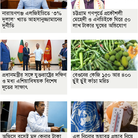
নারায়ণগঞ্জ এলজিইডিতে ‘৩%
চট্টগ্রাম গণপূর্তে প্রকৌশলী
দুলাল’ খ্যাত আহসানুজ্জামানের
মেহেদী ও এনডিইকে ঘিরে ৫০
দুর্নীতি
লাখ টাকার ঘুষের অভিযোগ
প্রধানমন্ত্রীর সঙ্গে যুক্তরাষ্ট্রের দক্ষিণ
বেগুনের কেজি ১৫০ আর ৪০০
ও মধ্য এশিয়াবিষয়ক বিশেষ
ছুঁই ছুঁই কাঁচা মরিচ
দূতের সাক্ষাৎ
অফিসে বসেই মদ কেনার টাকা
এল নিনোর ভয়াবহ প্রভাব নিয়ে