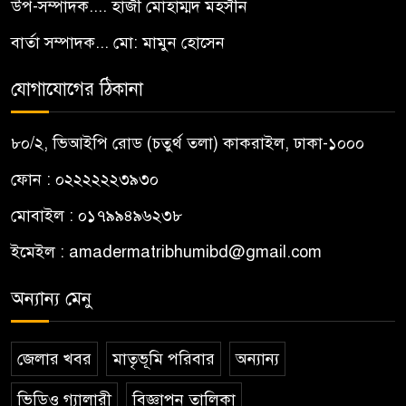
উপ-সম্পাদক.... হাজী মোহাম্মদ মহসীন
বার্তা সম্পাদক... মো: মামুন হোসেন
যোগাযোগের ঠিকানা
৮০/২, ভিআইপি রোড (চতুর্থ তলা) কাকরাইল, ঢাকা-১০০০
ফোন : ০২২২২২২৩৯৩০
মোবাইল : ০১৭৯৯৪৯৬২৩৮
ইমেইল :
amadermatribhumibd@gmail.com
অন্যান্য মেনু
জেলার খবর
মাতৃভূমি পরিবার
অন্যান্য
ভিডিও গ্যালারী
বিজ্ঞাপন তালিকা