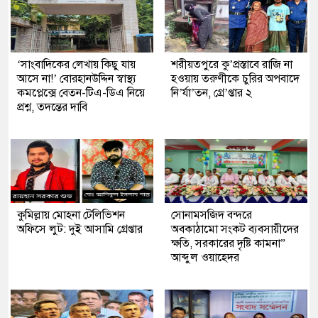
‘সাংবাদিকের লেখায় কিছু যায়
শরীয়তপুরে কু’প্রস্তাবে রাজি না
আসে না!’ বোরহানউদ্দিন স্বাস্থ্য
হওয়ায় তরুণীকে চুরির অপবাদে
কমপ্লেক্সে বেতন-টিএ-ডিএ নিয়ে
নি’র্যা’তন, গ্রে’প্তার ২
প্রশ্ন, তদন্তের দাবি
কুমিল্লায় মোহনা টেলিভিশন
সোনামসজিদ বন্দরে
অফিসে লুট: দুই আসামি গ্রেপ্তার
অবকাঠামো সংকট ব্যবসায়ীদের
ক্ষতি, সরকারের দৃষ্টি কামনা”
আব্দুল ওয়াহেদর