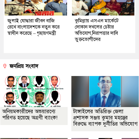
জুলাই যোদ্ধারা জীবন বাজি
কুমিল্লায় এসএন মার্কেটে
রেখে বাংলাদেশকে নতুন করে
দোকান দখলের চেষ্টার
স্বাধীন করেছে – গৃহায়ণমন্ত্রী
অভিযোগ,নিরাপত্তার দাবি
ভুক্তভোগীদের
জনপ্রিয় সংবাদ
অনিয়মকারীদের অভয়ারণ্যে
টাঙ্গাইলের অতিরিক্ত জেলা
পরিণত হয়েছে অগ্রণী ব্যাংক!
প্রশাসক সঞ্জয় কুমার মহন্তের
বিরুদ্ধে ব্যাপক দুর্নীতির অভিযোগ