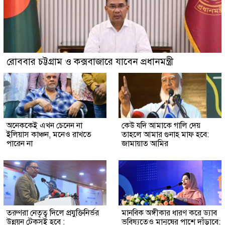
রোববার চট্টগ্রাম ও কক্সবাজারে যাবেন প্রধানমন্ত্রী
অনেককেই এখন চেনেন না
কেউ যদি আমাকে গালি দেয়
ইলিয়াস কাঞ্চন, মনেও রাখতে
তাহলে আমার গুনাহ মাফ হবে:
পারেন না
জামায়াত আমির
তরুণরা নেতৃত্ব দিলে প্রযুক্তিনির্ভর
মানবিক অঙ্গীকার ধারণ করে ড্যাব
উন্নয়ন টেকসই হবে :
ভবিষ্যতেও মানুষের পাশে দাঁড়াবে: