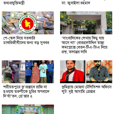
তথ্যপ্রযুক্তিমন্ত্রী
ডা. জুবাইদা রহমান
পে-স্কেল নিয়ে সরকারি
‘সাংবাদিকের লেখায় কিছু যায়
চাকরিজীবীদের জন্য বড় সুখবর
আসে না!’ বোরহানউদ্দিন স্বাস্থ্য
কমপ্লেক্সে বেতন-টিএ-ডিএ নিয়ে
প্রশ্ন, তদন্তের দাবি
শরীয়তপুরে কু’প্রস্তাবে রাজি না
কুমিল্লায় মোহনা টেলিভিশন অফিসে
হওয়ায় তরুণীকে চুরির অপবাদে
লুট: দুই আসামি গ্রেপ্তার
নি’র্যা’তন, গ্রে’প্তার ২