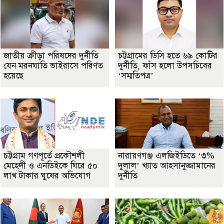
জাতীয় ক্রীড়া পরিষদের দুর্নীতি
চট্টগ্রামের ডিসি হতে ৬৯ কোটির
যেন মরনঘাতি ভাইরাসে পরিণত
দুর্নীতি, ফাঁস হলো উপসচিবের
হয়েছে
‘সম্মতিপত্র’
চট্টগ্রাম গণপূর্তে প্রকৌশলী
নারায়ণগঞ্জ এলজিইডিতে ‘৩%
মেহেদী ও এনডিইকে ঘিরে ৫০
দুলাল’ খ্যাত আহসানুজ্জামানের
লাখ টাকার ঘুষের অভিযোগ
দুর্নীতি