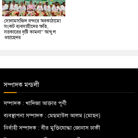
সোনামসজিদ বন্দরে অবকাঠামো
সংকট ব্যবসায়ীদের ক্ষতি,
সরকারের দৃষ্টি কামনা” আব্দুল
ওয়াহেদর
সম্পাদক মন্ডলী
সম্পাদক : খাদিজা আক্তার পূর্ণী
ব্যবস্থাপনা সম্পাদক : মেছমাউল আলম (মোহন)
নির্বাহী সম্পাদক : বীর মুক্তিযোদ্ধা জোনাস ঢাকী