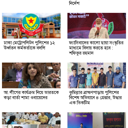
নির্দেশ
ঢাকা মেট্রোপলিটন পুলিশের ১২
ফ্যাসিবাদের কালো ছায়া সংস্কৃতির
ঊর্ধ্বতন কর্মকর্তাকে বদলি
মাধ্যমে বিদায় করতে হবে :
শফিকুর রহমান
আ.লীগের কার্যক্রম নিয়ে ভারতকে
কুমিল্লার ব্রাহ্মণপাড়ায় পুলিশের
কড়া বার্তা শামা ওবায়েদের
বিশেষ অভিযানে ৪ গ্রেপ্তার, উদ্ধার
এক ভিকটিম