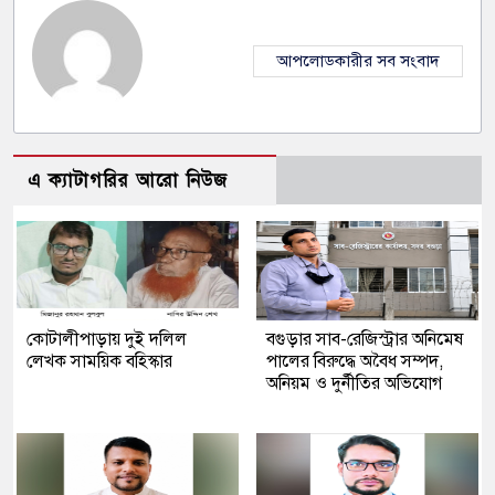
আপলোডকারীর সব সংবাদ
এ ক্যাটাগরির আরো নিউজ
কোটালীপাড়ায় দুই দলিল
বগুড়ার সাব-রেজিস্ট্রার অনিমেষ
লেখক সাময়িক বহিস্কার
পালের বিরুদ্ধে অবৈধ সম্পদ,
অনিয়ম ও দুর্নীতির অভিযোগ