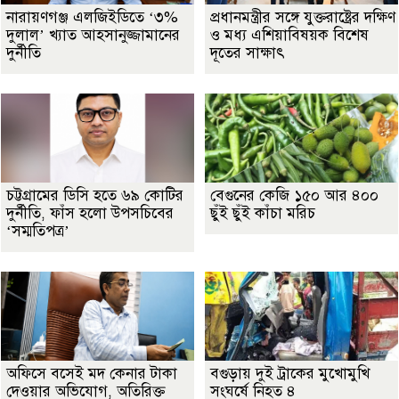
নারায়ণগঞ্জ এলজিইডিতে ‘৩%
প্রধানমন্ত্রীর সঙ্গে যুক্তরাষ্ট্রের দক্ষিণ
দুলাল’ খ্যাত আহসানুজ্জামানের
ও মধ্য এশিয়াবিষয়ক বিশেষ
দুর্নীতি
দূতের সাক্ষাৎ
চট্টগ্রামের ডিসি হতে ৬৯ কোটির
বেগুনের কেজি ১৫০ আর ৪০০
দুর্নীতি, ফাঁস হলো উপসচিবের
ছুঁই ছুঁই কাঁচা মরিচ
‘সম্মতিপত্র’
অফিসে বসেই মদ কেনার টাকা
বগুড়ায় দুই ট্রাকের মুখোমুখি
দেওয়ার অভিযোগ, অতিরিক্ত
সংঘর্ষে নিহত ৪