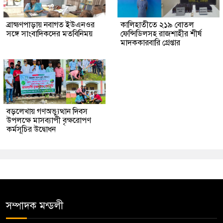
ব্রাহ্মণপাড়ায় নবাগত ইউএনওর
কালিহাতীতে ২১৯ বোতল
সঙ্গে সাংবাদিকদের মতবিনিময়
ফেন্সিডিলসহ রাজশাহীর শীর্ষ
মাদককারবারি গ্রেপ্তার
বড়লেখায় গণঅভ্যুত্থান দিবস
উপলক্ষে মাসব্যাপী বৃক্ষরোপণ
কর্মসূচির উদ্বোধন
সম্পাদক মন্ডলী