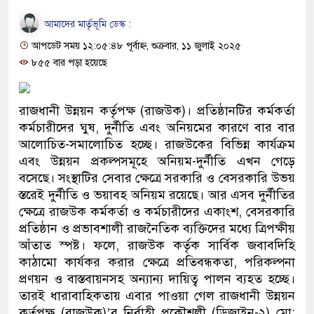
আমাদের মার্তৃভূমি ডেস্ক :
আপডেট সময় ১২:০৫:৪৮ পূর্বাহ্ন, শুক্রবার, ১১ জুলাই ২০২৫
৮৫৫ বার পড়া হয়েছে
রাজধানী উন্নয়ন কর্তৃপক্ষ (রাজউক)। প্রতিষ্ঠানটির কর্মকর্তা
কর্মচারীদের ঘুষ, দুর্নীতি এবং অনিয়মের কারণে বার বার
আলোচিত-সমালোচিত হচ্ছে। রাজউকের বিভিন্ন কার্যক্রম
এবং উন্নয়ন প্রকল্পসমূহে অনিয়ম-দুর্নীতি এখন গেড়ে
বসেছে। সংস্থাটির সেবার ক্ষেত্রে সরকারি ও বেসরকারি উভয়
স্তরেই দুর্নীতি ও ভয়াবহ অনিয়ম রয়েছে। আর এসব দুর্নীতির
ক্ষেত্রে রাজউক কর্মকর্তা ও কর্মচারীদের একাংশ, বেসরকারি
প্রতিষ্ঠান ও প্রভাবশালী রাজনৈতিক ব্যক্তিদের মধ্যে ত্রিপক্ষীয়
আঁতাত স্পষ্ট। ফলে, রাজউক কর্তৃক সার্বিক জবাবদিহি
কাঠামো কার্যকর করার ক্ষেত্রে প্রতিবন্ধকতা, পরিকল্পনা
প্রণয়ন ও বাস্তবায়নসহ অন্যান্য দায়িত্ব পালন ব্যহত হচ্ছে।
তারই ধারাবাহিকতায় এবার পাওয়া গেল রাজধানী উন্নয়ন
কর্তৃপক্ষ (রাজউক)’র নির্বাহী প্রকৌশলী (ডিজাইন-২) মো: