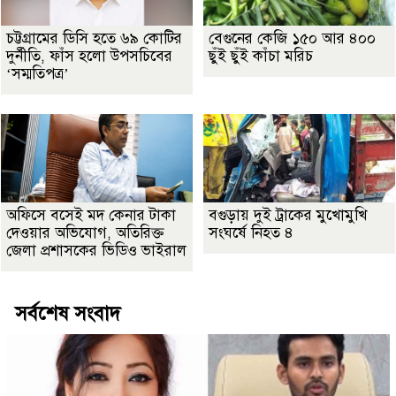
চট্টগ্রামের ডিসি হতে ৬৯ কোটির
বেগুনের কেজি ১৫০ আর ৪০০
দুর্নীতি, ফাঁস হলো উপসচিবের
ছুঁই ছুঁই কাঁচা মরিচ
‘সম্মতিপত্র’
অফিসে বসেই মদ কেনার টাকা
বগুড়ায় দুই ট্রাকের মুখোমুখি
দেওয়ার অভিযোগ, অতিরিক্ত
সংঘর্ষে নিহত ৪
জেলা প্রশাসকের ভিডিও ভাইরাল
সর্বশেষ সংবাদ