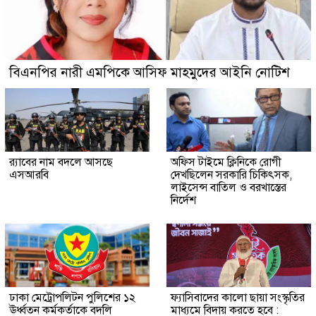
বিএনপির নারী এমপিকে আসিফ মাহমুদের আইনি নোটিশ
র‍্যাবের নাম বদলে আসছে
অফিস টাইমে ক্লিনিকে রোগী
এসআরবি
দেখছিলেন সরকারি চিকিৎসক,
লাইসেন্স বাতিল ও বরখাস্তের
নির্দেশ
ঢাকা মেট্রোপলিটন পুলিশের ১২
ফ্যাসিবাদের কালো ছায়া সংস্কৃতির
ঊর্ধ্বতন কর্মকর্তাকে বদলি
মাধ্যমে বিদায় করতে হবে :