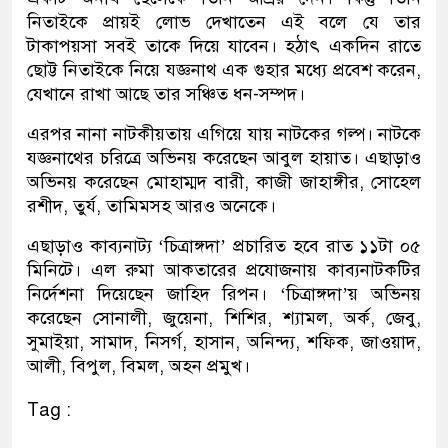
নিতাইকে প্রায়ই লোভ দেখাতেন এই বলে যে তার
টাকাপয়সা সবই তাকে দিয়ে যাবেন। হঠাৎ একদিন রাতে
ছোট্ট নিতাইকে নিয়ে যজ্ঞনাথ এক গুহার মধ্যে প্রবেশ করেন,
যেখানে রাখা আছে তার সঞ্চিত ধন-সম্পদ।
এরপর নানা নাটকীয়তায় এগিয়ে যায় নাটকের গল্প। নাটকে
যজ্ঞনাথের চরিত্রে অভিনয় করেছেন আবুল হায়াত। এছাড়াও
অভিনয় করেছেন মোহাম্মদ বারী, কাজী জাহাঙ্গীর, সোহেল
রশীদ, তুর্য, তামিমসহ আরও অনেকে।
এছাড়াও কাব্যনাট্য ‘চিত্রাঙ্গদা’ প্রচারিত হবে রাত ১১টা ০৫
মিনিটে। এল রুমা আকতারের প্রযোজনায় কাব্যনাটকটির
নির্দেশনা দিয়েছেন জাহিদ রিপন। ‘চিত্রাঙ্গদা’য় অভিনয়
করেছেন সোনালী, জুয়েনা, শিশির, শ্যামল, অর্ক, জেবু,
সুমাইয়া, সামাদ, নিসর্গ, হাসান, অনিন্দ্য, শফিক, জাওয়াদ,
আলী, বিপুল, বিমল, অহন প্রমুখ।
Tag :