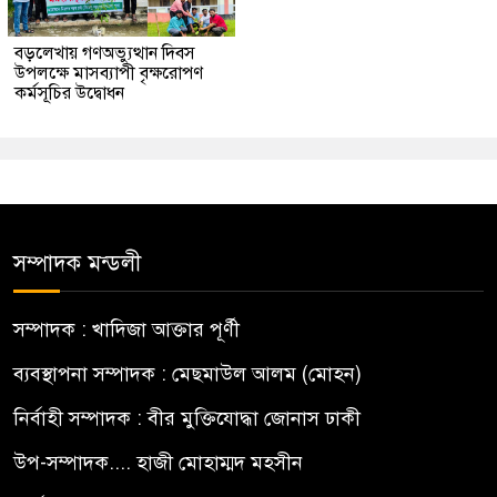
বড়লেখায় গণঅভ্যুত্থান দিবস
উপলক্ষে মাসব্যাপী বৃক্ষরোপণ
কর্মসূচির উদ্বোধন
সম্পাদক মন্ডলী
সম্পাদক : খাদিজা আক্তার পূর্ণী
ব্যবস্থাপনা সম্পাদক : মেছমাউল আলম (মোহন)
নির্বাহী সম্পাদক : বীর মুক্তিযোদ্ধা জোনাস ঢাকী
উপ-সম্পাদক.... হাজী মোহাম্মদ মহসীন