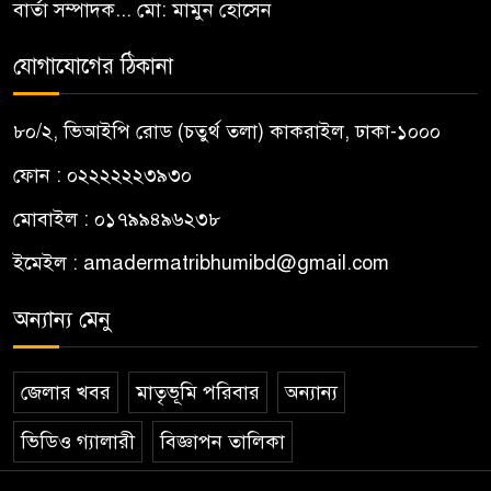
বার্তা সম্পাদক... মো: মামুন হোসেন
যোগাযোগের ঠিকানা
৮০/২, ভিআইপি রোড (চতুর্থ তলা) কাকরাইল, ঢাকা-১০০০
ফোন : ০২২২২২২৩৯৩০
মোবাইল : ০১৭৯৯৪৯৬২৩৮
ইমেইল :
amadermatribhumibd@gmail.com
অন্যান্য মেনু
জেলার খবর
মাতৃভূমি পরিবার
অন্যান্য
ভিডিও গ্যালারী
বিজ্ঞাপন তালিকা