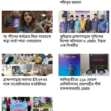
শফিকুর রহমান
আ.লীগের কার্যক্রম নিয়ে ভারতকে
কুমিল্লার ব্রাহ্মণপাড়ায় পুলিশের
কড়া বার্তা শামা ওবায়েদের
বিশেষ অভিযানে ৪ গ্রেপ্তার, উদ্ধার
এক ভিকটিম
ব্রাহ্মণপাড়ায় নবাগত ইউএনওর
কালিহাতীতে ২১৯ বোতল
সঙ্গে সাংবাদিকদের মতবিনিময়
ফেন্সিডিলসহ রাজশাহীর শীর্ষ
মাদককারবারি গ্রেপ্তার