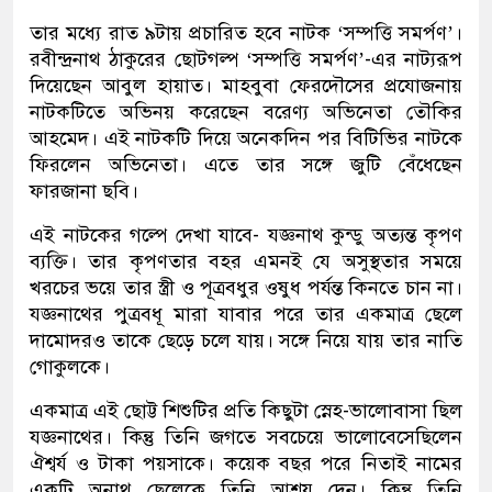
তার মধ্যে রাত ৯টায় প্রচারিত হবে নাটক ‘সম্পত্তি সমর্পণ’।
রবীন্দ্রনাথ ঠাকুরের ছোটগল্প ‘সম্পত্তি সমর্পণ’-এর নাট্যরূপ
দিয়েছেন আবুল হায়াত। মাহবুবা ফেরদৌসের প্রযোজনায়
নাটকটিতে অভিনয় করেছেন বরেণ্য অভিনেতা তৌকির
আহমেদ। এই নাটকটি দিয়ে অনেকদিন পর বিটিভির নাটকে
ফিরলেন অভিনেতা। এতে তার সঙ্গে জুটি বেঁধেছেন
ফারজানা ছবি।
এই নাটকের গল্পে দেখা যাবে- যজ্ঞনাথ কুন্ডু অত্যন্ত কৃপণ
ব্যক্তি। তার কৃপণতার বহর এমনই যে অসুস্থতার সময়ে
খরচের ভয়ে তার স্ত্রী ও পূত্রবধুর ওষুধ পর্যন্ত কিনতে চান না।
যজ্ঞনাথের পুত্রবধূ মারা যাবার পরে তার একমাত্র ছেলে
দামোদরও তাকে ছেড়ে চলে যায়। সঙ্গে নিয়ে যায় তার নাতি
গোকুলকে।
একমাত্র এই ছোট্ট শিশুটির প্রতি কিছুটা স্নেহ-ভালোবাসা ছিল
যজ্ঞনাথের। কিন্তু তিনি জগতে সবচেয়ে ভালোবেসেছিলেন
ঐশ্বর্য ও টাকা পয়সাকে। কয়েক বছর পরে নিতাই নামের
একটি অনাথ ছেলেকে তিনি আশ্রয় দেন। কিন্তু তিনি