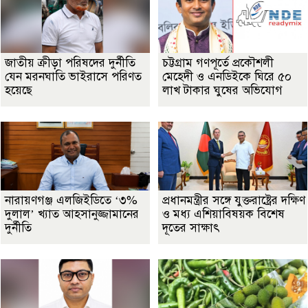
জাতীয় ক্রীড়া পরিষদের দুর্নীতি
চট্টগ্রাম গণপূর্তে প্রকৌশলী
যেন মরনঘাতি ভাইরাসে পরিণত
মেহেদী ও এনডিইকে ঘিরে ৫০
হয়েছে
লাখ টাকার ঘুষের অভিযোগ
নারায়ণগঞ্জ এলজিইডিতে ‘৩%
প্রধানমন্ত্রীর সঙ্গে যুক্তরাষ্ট্রের দক্ষিণ
দুলাল’ খ্যাত আহসানুজ্জামানের
ও মধ্য এশিয়াবিষয়ক বিশেষ
দুর্নীতি
দূতের সাক্ষাৎ