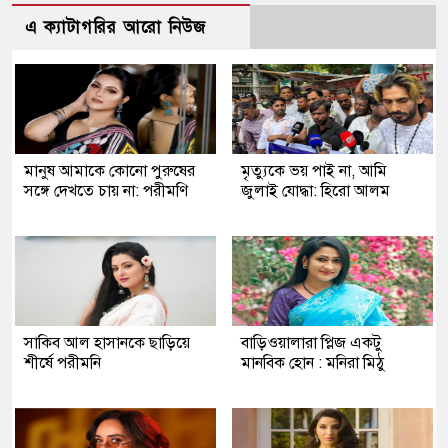
এ ক্যাটাগরির আরো নিউজ
মানুষ আমাকে কোনো পুরুষের
মৃত্যুকে ভয় পাই না, আমি
সঙ্গে দেখতে চায় না: পরীমণি
জুলাই যোদ্ধা: হিরো আলম
সাকিব আল হাসানকে ছাড়িয়ে
বাড়িওয়ালারা প্লিজ একটু
শীর্ষে পরীমনি
মানবিক হোন : মনিরা মিঠু