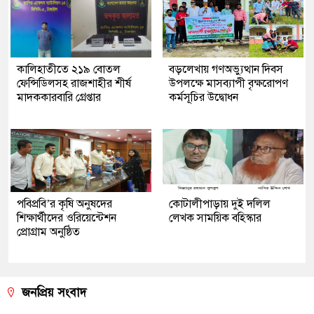
কালিহাতীতে ২১৯ বোতল
বড়লেখায় গণঅভ্যুত্থান দিবস
ফেন্সিডিলসহ রাজশাহীর শীর্ষ
উপলক্ষে মাসব্যাপী বৃক্ষরোপণ
মাদককারবারি গ্রেপ্তার
কর্মসূচির উদ্বোধন
পবিপ্রবি’র কৃষি অনুষদের
কোটালীপাড়ায় দুই দলিল
শিক্ষার্থীদের ওরিয়েন্টেশন
লেখক সাময়িক বহিস্কার
প্রোগ্রাম অনুষ্ঠিত
জনপ্রিয় সংবাদ