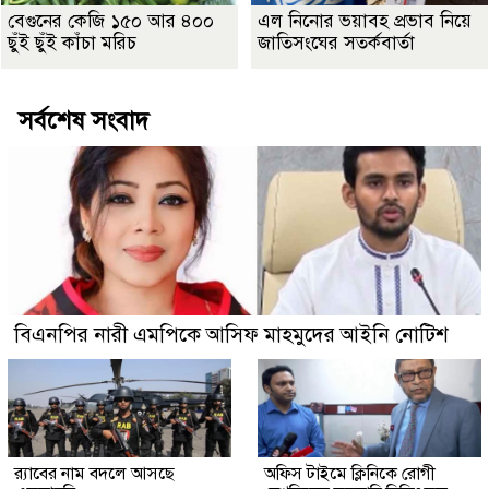
বেগুনের কেজি ১৫০ আর ৪০০
এল নিনোর ভয়াবহ প্রভাব নিয়ে
ছুঁই ছুঁই কাঁচা মরিচ
জাতিসংঘের সতর্কবার্তা
সর্বশেষ সংবাদ
বিএনপির নারী এমপিকে আসিফ মাহমুদের আইনি নোটিশ
র‍্যাবের নাম বদলে আসছে
অফিস টাইমে ক্লিনিকে রোগী