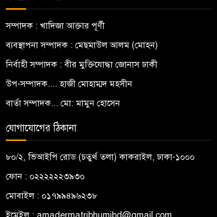
সম্পাদক : খাদিজা আক্তার পূর্ণী
ব্যবস্থাপনা সম্পাদক : মেছমাউল আলম (মোহন)
নির্বাহী সম্পাদক : বীর মুক্তিযোদ্ধা জোনাস ঢাকী
উপ-সম্পাদক.... হাজী মোহাম্মদ মহসীন
বার্তা সম্পাদক... মো: মামুন হোসেন
যোগাযোগের ঠিকানা
৮০/২, ভিআইপি রোড (চতুর্থ তলা) কাকরাইল, ঢাকা-১০০০
ফোন : ০২২২২২২৩৯৩০
মোবাইল : ০১৭৯৯৪৯৬২৩৮
ইমেইল :
amadermatribhumibd@gmail.com