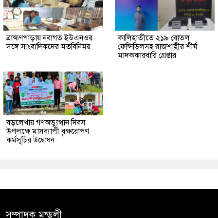
ব্রাহ্মণপাড়ায় নবাগত ইউএনওর
কালিহাতীতে ২১৯ বোতল
সঙ্গে সাংবাদিকদের মতবিনিময়
ফেন্সিডিলসহ রাজশাহীর শীর্ষ
মাদককারবারি গ্রেপ্তার
বড়লেখায় গণঅভ্যুত্থান দিবস
উপলক্ষে মাসব্যাপী বৃক্ষরোপণ
কর্মসূচির উদ্বোধন
সম্পাদক মন্ডলী