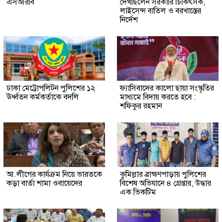
এসআরবি
দেখছিলেন সরকারি চিকিৎসক,
লাইসেন্স বাতিল ও বরখাস্তের
নির্দেশ
ঢাকা মেট্রোপলিটন পুলিশের ১২
ফ্যাসিবাদের কালো ছায়া সংস্কৃতির
ঊর্ধ্বতন কর্মকর্তাকে বদলি
মাধ্যমে বিদায় করতে হবে :
শফিকুর রহমান
আ.লীগের কার্যক্রম নিয়ে ভারতকে
কুমিল্লার ব্রাহ্মণপাড়ায় পুলিশের
কড়া বার্তা শামা ওবায়েদের
বিশেষ অভিযানে ৪ গ্রেপ্তার, উদ্ধার
এক ভিকটিম