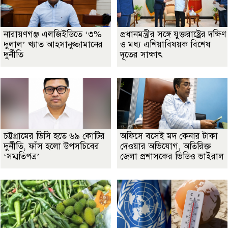
নারায়ণগঞ্জ এলজিইডিতে ‘৩%
প্রধানমন্ত্রীর সঙ্গে যুক্তরাষ্ট্রের দক্ষিণ
দুলাল’ খ্যাত আহসানুজ্জামানের
ও মধ্য এশিয়াবিষয়ক বিশেষ
দুর্নীতি
দূতের সাক্ষাৎ
চট্টগ্রামের ডিসি হতে ৬৯ কোটির
অফিসে বসেই মদ কেনার টাকা
দুর্নীতি, ফাঁস হলো উপসচিবের
দেওয়ার অভিযোগ, অতিরিক্ত
‘সম্মতিপত্র’
জেলা প্রশাসকের ভিডিও ভাইরাল