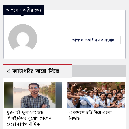
আপলোডকারীর তথ্য
আপলোডকারীর সব সংবাদ
এ ক্যাটাগরির আরো নিউজ
যুক্তরাষ্ট্রে ফুল-ফান্ডেড
একাদশে ভর্তি নিয়ে এলো
পিএইচডি’র সুযোগ পেলেন
সিদ্ধান্ত
বেরোবি শিক্ষার্থী ইমন