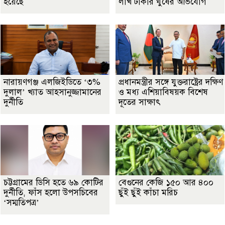
হয়েছে
লাখ টাকার ঘুষের অভিযোগ
নারায়ণগঞ্জ এলজিইডিতে ‘৩%
প্রধানমন্ত্রীর সঙ্গে যুক্তরাষ্ট্রের দক্ষিণ
দুলাল’ খ্যাত আহসানুজ্জামানের
ও মধ্য এশিয়াবিষয়ক বিশেষ
দুর্নীতি
দূতের সাক্ষাৎ
চট্টগ্রামের ডিসি হতে ৬৯ কোটির
বেগুনের কেজি ১৫০ আর ৪০০
দুর্নীতি, ফাঁস হলো উপসচিবের
ছুঁই ছুঁই কাঁচা মরিচ
‘সম্মতিপত্র’