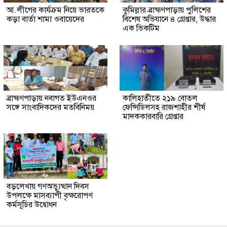
আ.লীগের কার্যক্রম নিয়ে ভারতকে
কুমিল্লার ব্রাহ্মণপাড়ায় পুলিশের
কড়া বার্তা শামা ওবায়েদের
বিশেষ অভিযানে ৪ গ্রেপ্তার, উদ্ধার
এক ভিকটিম
ব্রাহ্মণপাড়ায় নবাগত ইউএনওর
কালিহাতীতে ২১৯ বোতল
সঙ্গে সাংবাদিকদের মতবিনিময়
ফেন্সিডিলসহ রাজশাহীর শীর্ষ
মাদককারবারি গ্রেপ্তার
বড়লেখায় গণঅভ্যুত্থান দিবস
উপলক্ষে মাসব্যাপী বৃক্ষরোপণ
কর্মসূচির উদ্বোধন