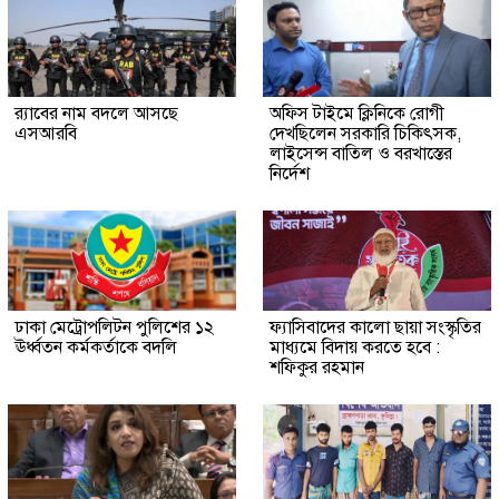
র‍্যাবের নাম বদলে আসছে
অফিস টাইমে ক্লিনিকে রোগী
এসআরবি
দেখছিলেন সরকারি চিকিৎসক,
লাইসেন্স বাতিল ও বরখাস্তের
নির্দেশ
ঢাকা মেট্রোপলিটন পুলিশের ১২
ফ্যাসিবাদের কালো ছায়া সংস্কৃতির
ঊর্ধ্বতন কর্মকর্তাকে বদলি
মাধ্যমে বিদায় করতে হবে :
শফিকুর রহমান