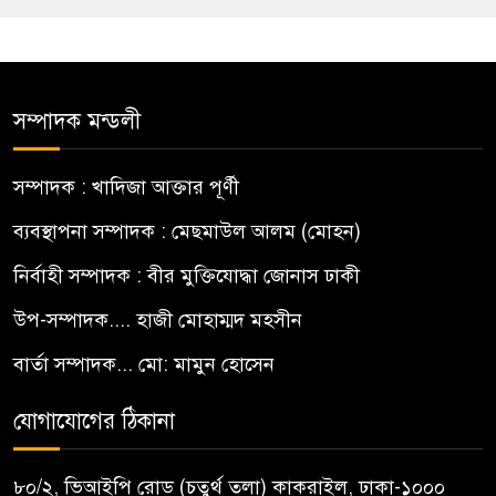
সম্পাদক মন্ডলী
সম্পাদক : খাদিজা আক্তার পূর্ণী
ব্যবস্থাপনা সম্পাদক : মেছমাউল আলম (মোহন)
নির্বাহী সম্পাদক : বীর মুক্তিযোদ্ধা জোনাস ঢাকী
উপ-সম্পাদক.... হাজী মোহাম্মদ মহসীন
বার্তা সম্পাদক... মো: মামুন হোসেন
যোগাযোগের ঠিকানা
৮০/২, ভিআইপি রোড (চতুর্থ তলা) কাকরাইল, ঢাকা-১০০০