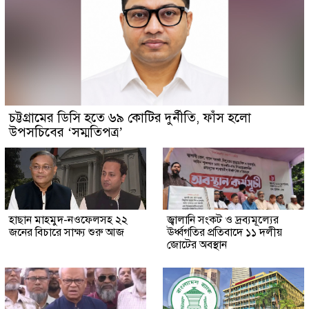
চট্টগ্রামের ডিসি হতে ৬৯ কোটির দুর্নীতি, ফাঁস হলো
উপসচিবের ‘সম্মতিপত্র’
হাছান মাহমুদ-নওফেলসহ ২২
জ্বালানি সংকট ও দ্রব্যমূল্যের
জনের বিচারে সাক্ষ্য শুরু আজ
ঊর্ধ্বগতির প্রতিবাদে ১১ দলীয়
জোটের অবস্থান