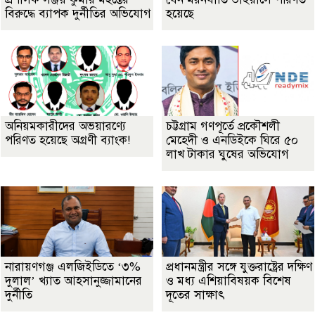
বিরুদ্ধে ব্যাপক দুর্নীতির অভিযোগ
হয়েছে
অনিয়মকারীদের অভয়ারণ্যে
চট্টগ্রাম গণপূর্তে প্রকৌশলী
পরিণত হয়েছে অগ্রণী ব্যাংক!
মেহেদী ও এনডিইকে ঘিরে ৫০
লাখ টাকার ঘুষের অভিযোগ
নারায়ণগঞ্জ এলজিইডিতে ‘৩%
প্রধানমন্ত্রীর সঙ্গে যুক্তরাষ্ট্রের দক্ষিণ
দুলাল’ খ্যাত আহসানুজ্জামানের
ও মধ্য এশিয়াবিষয়ক বিশেষ
দুর্নীতি
দূতের সাক্ষাৎ