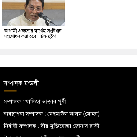
আগামী প্রজন্মের স্বার্থেই সংবিধান
সংশোধন করা হবে : চিফ হুইপ
সম্পাদক মন্ডলী
সম্পাদক : খাদিজা আক্তার পূর্ণী
ব্যবস্থাপনা সম্পাদক : মেছমাউল আলম (মোহন)
নির্বাহী সম্পাদক : বীর মুক্তিযোদ্ধা জোনাস ঢাকী