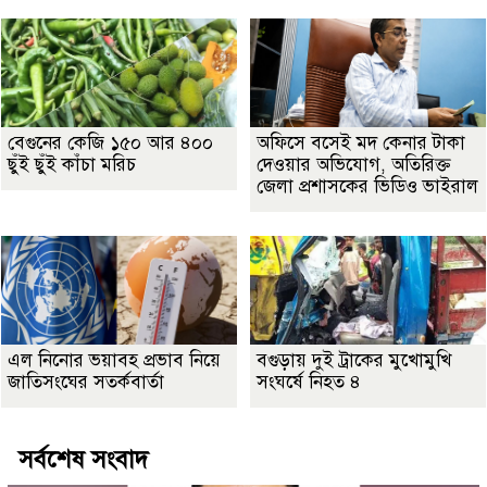
বেগুনের কেজি ১৫০ আর ৪০০
অফিসে বসেই মদ কেনার টাকা
ছুঁই ছুঁই কাঁচা মরিচ
দেওয়ার অভিযোগ, অতিরিক্ত
জেলা প্রশাসকের ভিডিও ভাইরাল
এল নিনোর ভয়াবহ প্রভাব নিয়ে
বগুড়ায় দুই ট্রাকের মুখোমুখি
জাতিসংঘের সতর্কবার্তা
সংঘর্ষে নিহত ৪
সর্বশেষ সংবাদ