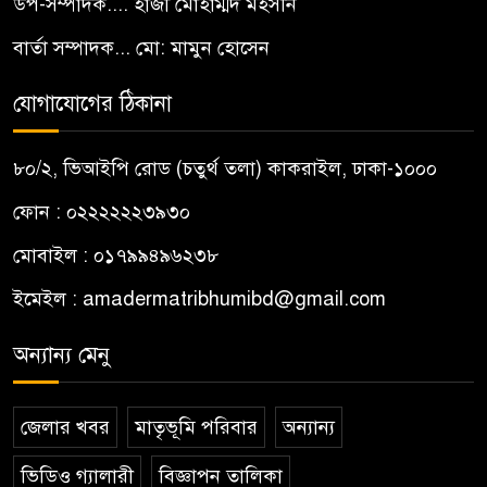
উপ-সম্পাদক.... হাজী মোহাম্মদ মহসীন
বার্তা সম্পাদক... মো: মামুন হোসেন
যোগাযোগের ঠিকানা
৮০/২, ভিআইপি রোড (চতুর্থ তলা) কাকরাইল, ঢাকা-১০০০
ফোন : ০২২২২২২৩৯৩০
মোবাইল : ০১৭৯৯৪৯৬২৩৮
ইমেইল :
amadermatribhumibd@gmail.com
অন্যান্য মেনু
জেলার খবর
মাতৃভূমি পরিবার
অন্যান্য
ভিডিও গ্যালারী
বিজ্ঞাপন তালিকা