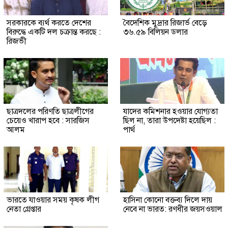
সরকারকে ব্যর্থ করতে দেশের
বৈদেশিক মুদ্রার রিজার্ভ বেড়ে
বিরুদ্ধে একটি দল চক্রান্ত করছে :
৩৬.৫৯ বিলিয়ন ডলার
রিজভী
ছাত্রদলের পরিণতি ছাত্রলীগের
যাদের কমিশনার হওয়ার যোগ্যতা
চেয়েও খারাপ হবে : সারজিস
ছিল না, তারা উপদেষ্টা হয়েছিল :
আলম
পার্থ
ভারতে যাওয়ার সময় কৃষক লীগ
হাসিনা কোনো বক্তব্য দিলে দায়
নেতা গ্রেপ্তার
নেবে না ভারত: রণধীর জয়সওয়াল