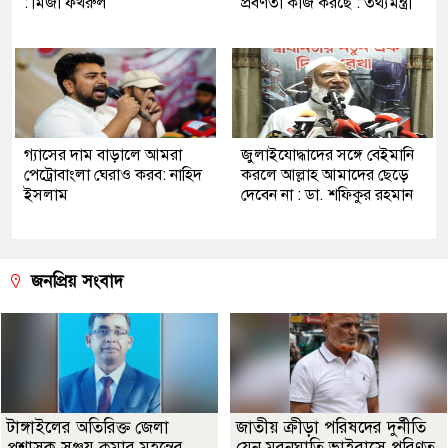
: মির্জা ফখরুল
প্রবণতা কাজ করছে : তথ্যমন্ত্রী
গ্যাসের দাম বাড়ালে আমরা
জুলাইযোদ্ধাদের সঙ্গে বেইমানি
পেট্রোবাংলা ঘেরাও করব: নাহিদ
করলে আল্লাহ আমাদের ছেড়ে
ইসলাম
দেবেন না : ডা. শফিকুর রহমান
জনপ্রিয় সংবাদ
টাঙ্গাইলের অতিরিক্ত জেলা
জাতীয় ক্রীড়া পরিষদের দুর্নীতি
প্রশাসক সঞ্জয় কুমার মহন্তের
যেন মরনঘাতি ভাইরাসে পরিণত