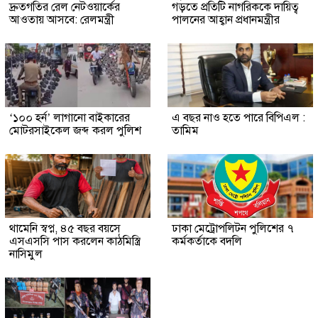
দ্রুতগতির রেল নেটওয়ার্কের
গড়তে প্রতিটি নাগরিককে দায়িত্ব
আওতায় আসবে: রেলমন্ত্রী
পালনের আহ্বান প্রধানমন্ত্রীর
‘১০০ হর্ন’ লাগানো বাইকারের
এ বছর নাও হতে পারে বিপিএল :
মোটরসাইকেল জব্দ করল পুলিশ
তামিম
থামেনি স্বপ্ন, ৪৫ বছর বয়সে
ঢাকা মেট্রোপলিটন পুলিশের ৭
এসএসসি পাস করলেন কাঠমিস্ত্রি
কর্মকর্তাকে বদলি
নাসিমুল