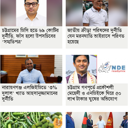
চট্টগ্রামের ডিসি হতে ৬৯ কোটির
জাতীয় ক্রীড়া পরিষদের দুর্নীতি
দুর্নীতি, ফাঁস হলো উপসচিবের
যেন মরনঘাতি ভাইরাসে পরিণত
‘সম্মতিপত্র’
হয়েছে
নারায়ণগঞ্জ এলজিইডিতে ‘৩%
চট্টগ্রাম গণপূর্তে প্রকৌশলী
দুলাল’ খ্যাত আহসানুজ্জামানের
মেহেদী ও এনডিইকে ঘিরে ৫০
দুর্নীতি
লাখ টাকার ঘুষের অভিযোগ