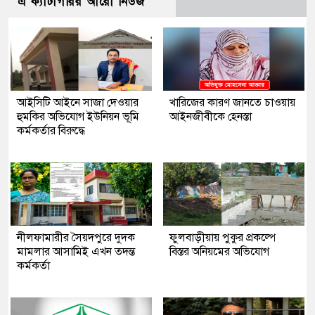
এ ক্যাটাগরির আরো নিউজ
আইসিটি আইনে সাজা দেওয়ার
খারিজের কারণ জানতে চাওয়ায়
হুমকির অভিযোগ ইউনিয়ন ভূমি
আইনজীবীকে হেনস্তা
কর্মকর্তার বিরুদ্ধে
নীলফামারীর সৈয়দপুরে দুদক
ফুলবাড়ীয়ায় পুকুর প্রকল্পে
মামলার আসামিই এখন তদন্ত
বিস্তর অনিয়মের অভিযোগ
কর্মকর্তা