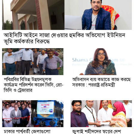
আইসিটি আইনে সাজা দেওয়ার হুমকির অভিযোগ ইউনিয়ন
ভূমি কর্মকর্তার বিরুদ্ধে
পবিপ্রবির বিভিন্ন উন্নয়নমূলক
অভিবাসন ব্যয় কমা‌তে কাজ কর‌ছে
কার্যক্রম পরিদর্শন করেন ভিসি, প্রো-
সরকার : পররাষ্ট্র প্রতিমন্ত্রী
ভিসি ও ট্রেজারার
ঢাকার পার্শ্ববর্তী জেলাগুলো
জুলাই শহীদদের স্বপ্নের দেশ