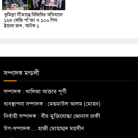
কুমিল্লা সীমান্তে বিজিবির অভিযানে
১২৪ কেজি গাঁ’জা ও ১০০ পিস
ইয়াবা জব্দ, আটক ১
সম্পাদক মন্ডলী
সম্পাদক : খাদিজা আক্তার পূর্ণী
ব্যবস্থাপনা সম্পাদক : মেছমাউল আলম (মোহন)
নির্বাহী সম্পাদক : বীর মুক্তিযোদ্ধা জোনাস ঢাকী
উপ-সম্পাদক.... হাজী মোহাম্মদ মহসীন