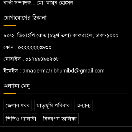
বার্তা সম্পাদক... মো: মামুন হোসেন
যোগাযোগের ঠিকানা
৮০/২, ভিআইপি রোড (চতুর্থ তলা) কাকরাইল, ঢাকা-১০০০
ফোন : ০২২২২২২৩৯৩০
মোবাইল : ০১৭৯৯৪৯৬২৩৮
ইমেইল :
amadermatribhumibd@gmail.com
অন্যান্য মেনু
জেলার খবর
মাতৃভূমি পরিবার
অন্যান্য
ভিডিও গ্যালারী
বিজ্ঞাপন তালিকা