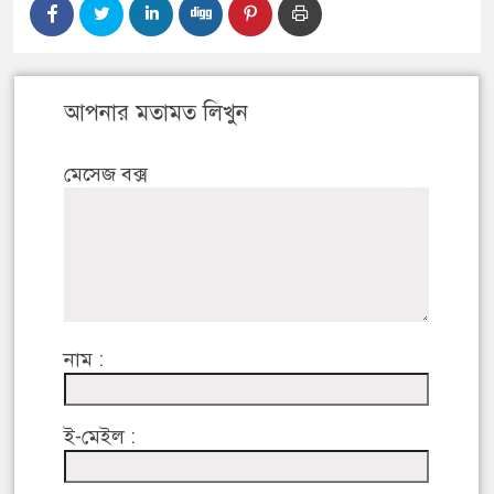
আপনার মতামত লিখুন
মেসেজ বক্স
নাম :
ই-মেইল :