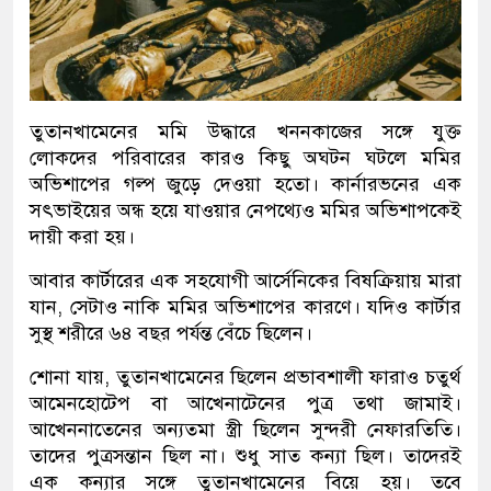
তুতানখামেনের মমি উদ্ধারে খননকাজের সঙ্গে যুক্ত
লোকদের পরিবারের কারও কিছু অঘটন ঘটলে মমির
অভিশাপের গল্প জুড়ে দেওয়া হতো। কার্নারভনের এক
সৎভাইয়ের অন্ধ হয়ে যাওয়ার নেপথ্যেও মমির অভিশাপকেই
দায়ী করা হয়।
আবার কার্টারের এক সহযোগী আর্সেনিকের বিষক্রিয়ায় মারা
যান, সেটাও নাকি মমির অভিশাপের কারণে। যদিও কার্টার
সুস্থ শরীরে ৬৪ বছর পর্যন্ত বেঁচে ছিলেন।
শোনা যায়, তুতানখামেনের ছিলেন প্রভাবশালী ফারাও চতুর্থ
আমেনহোটেপ বা আখেনাটেনের পুত্র তথা জামাই।
আখেননাতেনের অন্যতমা স্ত্রী ছিলেন সুন্দরী নেফারতিতি।
তাদের পুত্রসন্তান ছিল না। শুধু সাত কন্যা ছিল। তাদেরই
এক কন্যার সঙ্গে তুতানখামেনের বিয়ে হয়। তবে