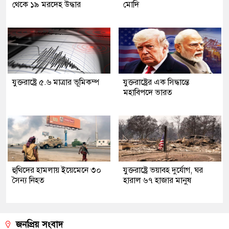
থেকে ১৯ মরদেহ উদ্ধার
মোদি
যুক্তরাষ্ট্রে ৫.৬ মাত্রার ভূমিকম্প
যুক্তরাষ্ট্রের এক সিদ্ধান্তে
মহাবিপদে ভারত
হুথিদের হামলায় ইয়েমেনে ৩০
যুক্তরাষ্ট্রে ভয়াবহ দুর্যোগ, ঘর
সৈন্য নিহত
হারাল ৬৭ হাজার মানুষ
জনপ্রিয় সংবাদ