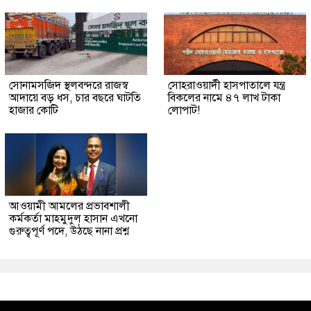
সোনামসজিদ স্থলবন্দরে রাজস্ব
সোহরাওয়ার্দী হাসপাতালে যন্ত্র
আদায়ে বড় ধস, চার বছরে ঘাটতি
বিকলের নামে ৪৭ লাখ টাকা
হাজার কোটি
লোপাট!
আওয়ামী আমলের প্রভাবশালী
কর্মকর্তা মাহমুদুল হাসান এখনো
গুরুত্বপূর্ণ পদে, উঠছে নানা প্রশ্ন