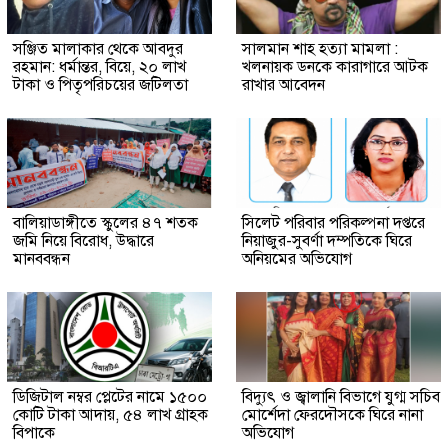
সঞ্জিত মালাকার থেকে আবদুর
সালমান শাহ হত্যা মামলা :
রহমান: ধর্মান্তর, বিয়ে, ২০ লাখ
খলনায়ক ডনকে কারাগারে আটক
টাকা ও পিতৃপরিচয়ের জটিলতা
রাখার আবেদন
বালিয়াডাঙ্গীতে স্কুলের ৪৭ শতক
সিলেট পরিবার পরিকল্পনা দপ্তরে
জমি নিয়ে বিরোধ, উদ্ধারে
নিয়াজুর-সুবর্ণা দম্পতিকে ঘিরে
মানববন্ধন
অনিয়মের অভিযোগ
ডিজিটাল নম্বর প্লেটের নামে ১৫০০
বিদ্যুৎ ও জ্বালানি বিভাগে যুগ্ম সচিব
কোটি টাকা আদায়, ৫৪ লাখ গ্রাহক
মোর্শেদা ফেরদৌসকে ঘিরে নানা
বিপাকে
অভিযোগ