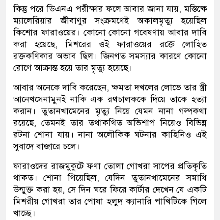
কিন্তু পরে ডিএনএ পরীক্ষার ফলে আবার জানা যায়, মস্তিষ্কে
ম্যালেরিয়ার জীবাণুর সংক্রমণেই অকালমৃত্যু হয়েছিল
কিশোর ফারাওয়ের। কোনো কোনো গবেষণায় আবার দাবি
করা হয়েছে, মিশরের ওই ফারাওয়ের রক্তে লোহিত
রক্তকণিকার অভাব ছিল। জিনগত সমস্যার কারণে কোনো
রোগে আক্রান্ত হয়ে তার মৃত্যু হয়েছে।
আবার অনেকে দাবি করেছেন, ক্ষমতা দখলের লোভে তার স্ত্রী
আনেখসেনামুনই নাকি এক রথচালককে দিয়ে তাকে হত্যা
করান। তুতানখামেনের মৃত্যু নিয়ে যেমন নানা গল্পকথা
রয়েছে, তেমনই তার তথাকথিত অভিশাপ নিয়েও বিভিন্ন
রটনা শোনা যায়। নানা অলৌকিক ঘটনার কাহিনিও এই
সুবাদে বাজারে চলে।
ফারাওদের রাজমুকুটে ফণা তোলা গোখরা সাপের প্রতিকৃতি
থাকত। শোনা গিয়েছিল, যেদিন তুতানখামেনের সমাধি
উন্মুক্ত করা হয়, সে দিন ঘরে ফিরে কার্টার দেখেন যে একটি
মিশরীয় গোখরা তার পোষা হলুদ ক্যানারি পাখিটিকে গিলে
খাচ্ছে।