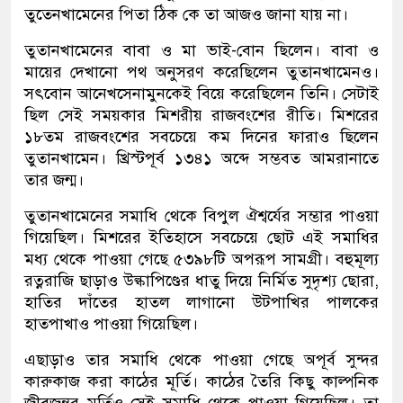
তুতেনখামেনের পিতা ঠিক কে তা আজও জানা যায় না।
তুতানখামেনের বাবা ও মা ভাই-বোন ছিলেন। বাবা ও
মায়ের দেখানো পথ অনুসরণ করেছিলেন তুতানখামেনও।
সৎবোন আনেখসেনামুনকেই বিয়ে করেছিলেন তিনি। সেটাই
ছিল সেই সময়কার মিশরীয় রাজবংশের রীতি। মিশরের
১৮তম রাজবংশের সবচেয়ে কম দিনের ফারাও ছিলেন
তুতানখামেন। খ্রিস্টপূর্ব ১৩৪১ অব্দে সম্ভবত আমরানাতে
তার জন্ম।
তুতানখামেনের সমাধি থেকে বিপুল ঐশ্বর্যের সম্ভার পাওয়া
গিয়েছিল। মিশরের ইতিহাসে সবচেয়ে ছোট এই সমাধির
মধ্য থেকে পাওয়া গেছে ৫৩৯৮টি অপরূপ সামগ্রী। বহুমূল্য
রত্নরাজি ছাড়াও উল্কাপিণ্ডের ধাতু দিয়ে নির্মিত সুদৃশ্য ছোরা,
হাতির দাঁতের হাতল লাগানো উটপাখির পালকের
হাতপাখাও পাওয়া গিয়েছিল।
এছাড়াও তার সমাধি থেকে পাওয়া গেছে অপূর্ব সুন্দর
কারুকাজ করা কাঠের মূর্তি। কাঠের তৈরি কিছু কাল্পনিক
জীবজন্তুর মূর্তিও সেই সমাধি থেকে পাওয়া গিয়েছিল। তা