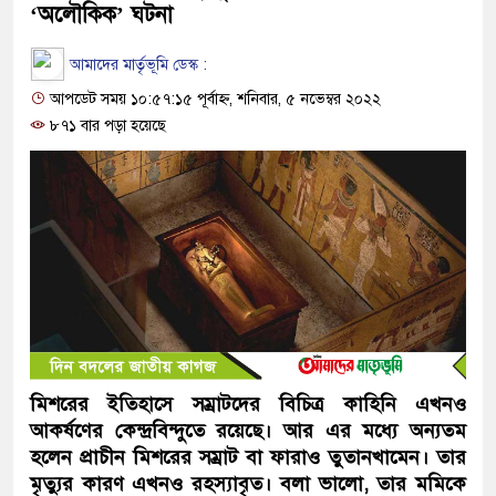
‘অলৌকিক’ ঘটনা
আমাদের মার্তৃভূমি ডেস্ক :
আপডেট সময় ১০:৫৭:১৫ পূর্বাহ্ন, শনিবার, ৫ নভেম্বর ২০২২
৮৭১ বার পড়া হয়েছে
মিশরের ইতিহাসে সম্রাটদের বিচিত্র কাহিনি এখনও
আকর্ষণের কেন্দ্রবিন্দুতে রয়েছে। আর এর মধ্যে অন্যতম
হলেন প্রাচীন মিশরের সম্রাট বা ফারাও তুতানখামেন। তার
মৃত্যুর কারণ এখনও রহস্যাবৃত। বলা ভালো, তার মমিকে