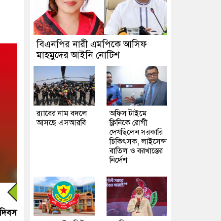
বিএনপির নারী এমপিকে আসিফ
মাহমুদের আইনি নোটিশ
র‍্যাবের নাম বদলে
অফিস টাইমে
আসছে এসআরবি
ক্লিনিকে রোগী
দেখছিলেন সরকারি
চিকিৎসক, লাইসেন্স
বাতিল ও বরখাস্তের
নির্দেশ
 দিবস