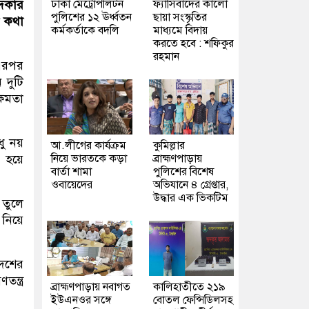
ঢাকা মেট্রোপলিটন
ফ্যাসিবাদের কালো
্দকার
পুলিশের ১২ ঊর্ধ্বতন
ছায়া সংস্কৃতির
ি কথা
কর্মকর্তাকে বদলি
মাধ্যমে বিদায়
করতে হবে : শফিকুর
রহমান
 এরপর
 দুটি
্ষমতা
ু নয়
আ.লীগের কার্যক্রম
কুমিল্লার
নিয়ে ভারতকে কড়া
ব্রাহ্মণপাড়ায়
 হয়ে
বার্তা শামা
পুলিশের বিশেষ
ওবায়েদের
অভিযানে ৪ গ্রেপ্তার,
উদ্ধার এক ভিকটিম
 তুলে
নিয়ে
েশের
ন্ত্র
ব্রাহ্মণপাড়ায় নবাগত
কালিহাতীতে ২১৯
ইউএনওর সঙ্গে
বোতল ফেন্সিডিলসহ