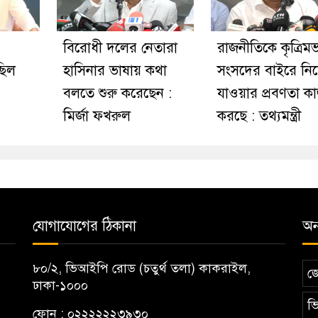
বিরোধী দলের নেতারা
রাজনীতিকে কৃত্রিম
ছিল
হাসিনার ভাষায় কথা
সংসদের বাইরে নি
বলতে শুরু করেছেন :
যাওয়ার প্রবণতা ক
মির্জা ফখরুল
করছে : তথ্যমন্ত্রী
যোগাযোগের ঠিকানা
অন্
৮০/২, ভিআইপি রোড (চতুর্থ তলা) কাকরাইল,
জ
ঢাকা-১০০০
ভি
ফোন : ০২২২২২২৩৯৩০