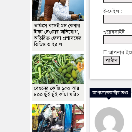
ই-মেইল :
অফিসে বসেই মদ কেনার
ওয়েবসাইট :
টাকা দেওয়ার অভিযোগ,
অতিরিক্ত জেলা প্রশাসকের
ভিডিও ভাইরাল
আপনার ইমেইল
বেগুনের কেজি ১৫০ আর
আপলোডকারীর তথ্য
৪০০ ছুঁই ছুঁই কাঁচা মরিচ