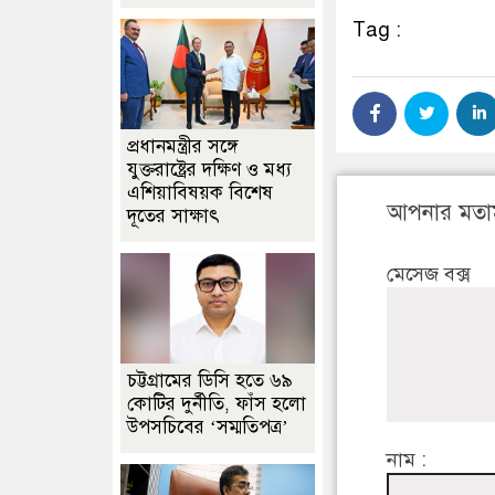
Tag :
প্রধানমন্ত্রীর সঙ্গে
যুক্তরাষ্ট্রের দক্ষিণ ও মধ্য
এশিয়াবিষয়ক বিশেষ
আপনার মতা
দূতের সাক্ষাৎ
মেসেজ বক্স
চট্টগ্রামের ডিসি হতে ৬৯
কোটির দুর্নীতি, ফাঁস হলো
উপসচিবের ‘সম্মতিপত্র’
নাম :