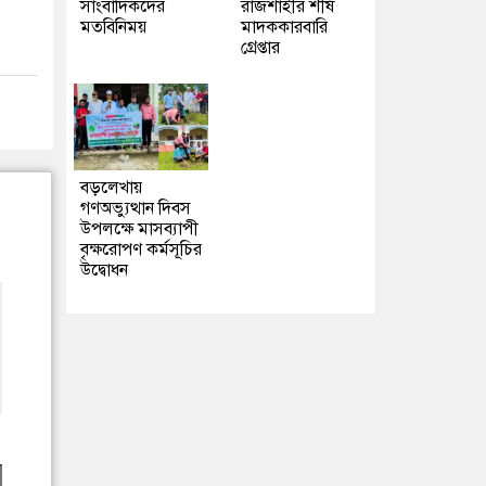
সাংবাদিকদের
রাজশাহীর শীর্ষ
মতবিনিময়
মাদককারবারি
গ্রেপ্তার
বড়লেখায়
গণঅভ্যুত্থান দিবস
উপলক্ষে মাসব্যাপী
বৃক্ষরোপণ কর্মসূচির
উদ্বোধন