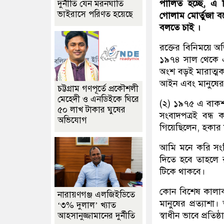
পালিত হচ্ছে, এ ব
দুর্নীতি যেন মরনঘাতি
ভাইরাসে পরিণত হয়েছে
গোলাম মোর্তুজা ব
বলতে চাই ।
রক্তের বিনিময়ে অর
১৯৭৪ সাল থেকে এই
অংশ বড়ই মারাত্ম
আইন এবং মানুষের 
চট্টগ্রাম গণপূর্তে প্রকৌশলী
মেহেদী ও এনডিইকে ঘিরে
(২) ১৯৭৫ এ বাকশা
৫০ লাখ টাকার ঘুষের
সংবাদপত্রই বন্ধ 
অভিযোগ
গিয়েছিলেন, হকার ফ
আমি মনে করি সংব
দিতে হবে তাহলে রক
টিকে থাকবে।
কোন বিশেষ কালা
নারায়ণগঞ্জ এলজিইডিতে
মানুষের প্রত্যাশা
‘৩% দুলাল’ খ্যাত
স্বাধীন ভাবে প্রতিষ
আহসানুজ্জামানের দুর্নীতি