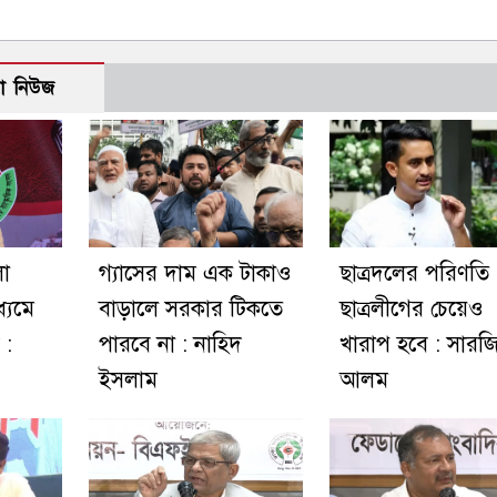
ো নিউজ
লো
গ্যাসের দাম এক টাকাও
ছাত্রদলের পরিণতি
ধ্যমে
বাড়ালে সরকার টিকতে
ছাত্রলীগের চেয়েও
 :
পারবে না : নাহিদ
খারাপ হবে : সারজ
ইসলাম
আলম