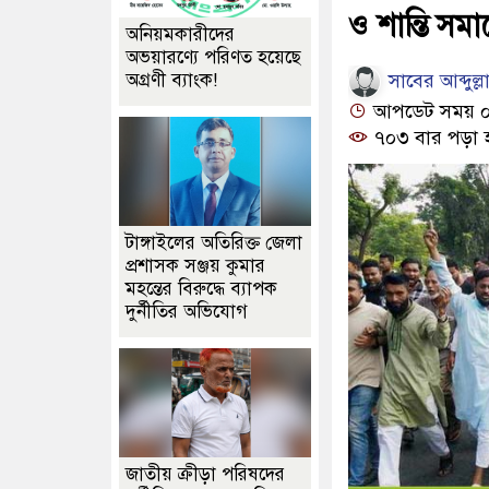
ও শান্তি সম
অনিয়মকারীদের
অভয়ারণ্যে পরিণত হয়েছে
সাবের আব্দুল্ল
অগ্রণী ব্যাংক!
আপডেট সময় ০৭:
৭০৩ বার পড়া 
টাঙ্গাইলের অতিরিক্ত জেলা
প্রশাসক সঞ্জয় কুমার
মহন্তের বিরুদ্ধে ব্যাপক
দুর্নীতির অভিযোগ
জাতীয় ক্রীড়া পরিষদের