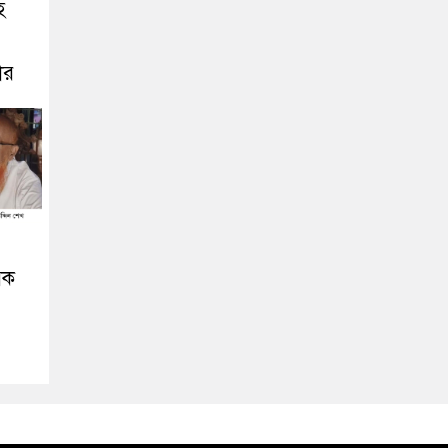
হ
ার
িক