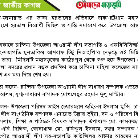
-জামায়াত এর ডাকা হরতালের প্রতিবাদে ঢাকা-চট্রগ্রাম মহ
না অংশে হরতাল বিরোধী মিছিল ও শান্তি সমাবেশ করে উপজেলা আ
) সকালে চান্দিনা উপজেলা আওয়ামী লীগ সভাপতি ও এফবিসিসিআ
হ-সভাপতি মুনতাকিম আশরাফ টিটু সিআইপি’র নেতৃত্বে ওই মিছ
রে তারা। মিছিলটি মহাসড়কের কাঠেরপুল থেকে শুরু হয়ে উপজেলা
েলা সদরের প্রধান সড়ক প্রদক্ষিণ করে চান্দিনা মহিলা কলেজের স
েশ এর মধ্য দিয়ে শেষ হয়।
তৃতা করেন- চান্দিনা উপজেলা আওয়ামী লীগ সাধারণ সম্পাদক এড
আলম, যুগ্ম-সাধারণ সম্পাদক মোখলেছুর রহমান দুলু মাস্টার।
েন- উপজেলা পরিষদ ভাইস চেয়ারম্যান জহিরুল ইসলাম মুন্সি, চান
ীগ সাংগঠনিক সম্পাদক এনায়েত উল্লাহ ভূইয়া, বন ও পরিবেশ 
সলাম, শিক্ষা ও পাঠচক্র বিষয়ক সম্পাদক উপাধ্যক্ষ মো. কামরুজ্জ
্যা এবি ছিদ্দিক, কোষাধ্যক্ষ মো. রফিকুল ইসলাম, দপ্তর সম্পাদক
 পৌর আওয়ামী লীগ সহ-সভাপতি কাউন্সিলর আক্তার আহমেদ না