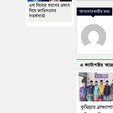
এল নিনোর ভয়াবহ প্রভাব
নিয়ে জাতিসংঘের
আপলোডকারীর তথ্য
সতর্কবার্তা
এ ক্যাটাগরির আর
কুমিল্লার ব্রাহ্মণপ