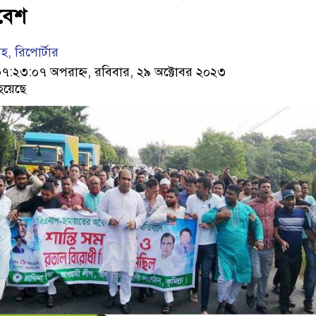
াবেশ
াহ, রিপোর্টার
২৩:০৭ অপরাহ্ন, রবিবার, ২৯ অক্টোবর ২০২৩
হয়েছে