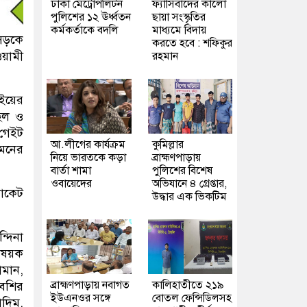
ঢাকা মেট্রোপলিটন
ফ্যাসিবাদের কালো
পুলিশের ১২ ঊর্ধ্বতন
ছায়া সংস্কৃতির
কর্মকর্তাকে বদলি
মাধ্যমে বিদায়
াসড়কে
করতে হবে : শফিকুর
ওয়ামী
রহমান
ইয়ের
িল ও
 গেইট
আ.লীগের কার্যক্রম
কুমিল্লার
ামনের
নিয়ে ভারতকে কড়া
ব্রাহ্মণপাড়ায়
বার্তা শামা
পুলিশের বিশেষ
ওবায়েদের
অভিযানে ৪ গ্রেপ্তার,
ভোকেট
উদ্ধার এক ভিকটিম
্দিনা
বিষয়ক
ামান,
ব্রাহ্মণপাড়ায় নবাগত
কালিহাতীতে ২১৯
 বশির
ইউএনওর সঙ্গে
বোতল ফেন্সিডিলসহ
দিম,