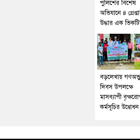
পুলিশের বিশেষ
অভিযানে ৪ গ্রেপ্তা
উদ্ধার এক ভিকট
বড়লেখায় গণঅভ্যু
দিবস উপলক্ষে
মাসব্যাপী বৃক্ষর
কর্মসূচির উদ্বোধন