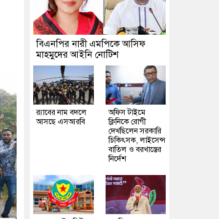
বিএনপির নারী এমপিকে আসিফ
মাহমুদের আইনি নোটিশ
র‍্যাবের নাম বদলে
অফিস টাইমে
আসছে এসআরবি
ক্লিনিকে রোগী
দেখছিলেন সরকারি
চিকিৎসক, লাইসেন্স
বাতিল ও বরখাস্তের
নির্দেশ