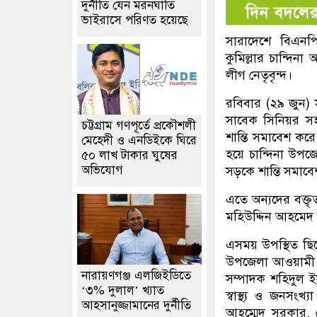
দুর্নীতি যেন মরনঘাতি
ভাইরাসে পরিণত হয়েছে
সারাদেশে বিএনপি
কুমিল্লার চান্দি
লীগ নেতৃবৃন্দ।
রবিবার (২৯ জুন
সাবেক সিনিয়র স
চট্টগ্রাম গণপূর্তে প্রকৌশলী
শান্তি সমাবেশ ক
মেহেদী ও এনডিইকে ঘিরে
হয়ে চান্দিনা উপজ
৫০ লাখ টাকার ঘুষের
অভিযোগ
সড়কে শান্তি সমাব
এতে অন্যদের বক্
মহিউদ্দিন আহমেদ 
এসময় উপস্থিত ছিল
উপজেলা আওয়ামী ল
নারায়ণগঞ্জ এলজিইডিতে
সম্পাদক শহিদুল ই
‘৩% দুলাল’ খ্যাত
স্বাস্থ্য ও জনসংখ
আহসানুজ্জামানের দুর্নীতি
আহম্মেদ সরকার,