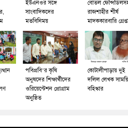
ইউএনওর সঙ্গে
বোতল ফেন্সিডিলস
র,
সাংবাদিকদের
রাজশাহীর শীর্ষ
িম
মতবিনিময়
মাদককারবারি গ্রেপ্ত
ত্থান
পবিপ্রবি’র কৃষি
কোটালীপাড়ায় দুই
অনুষদের শিক্ষার্থীদের
দলিল লেখক সাময়
োপণ
ওরিয়েন্টেশন প্রোগ্রাম
বহিস্কার
অনুষ্ঠিত