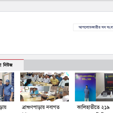
আপলোডকারীর সব সংব
ো নিউজ
াড়ায়
ব্রাহ্মণপাড়ায় নবাগত
কালিহাতীতে ২১৯