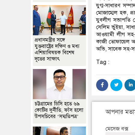
যুগ্ম-সাধারণ সম্
মোজাম্মেল হক, প্
যুবলীগ সভাপতি 
সেলিম ভুঁইয়া, স
আওয়ামী লীগ সহ-
প্রধানমন্ত্রীর সঙ্গে
কাজী তোফায়েল আ
যুক্তরাষ্ট্রের দক্ষিণ ও মধ্য
অভি, সাবেক সহ-সভ
এশিয়াবিষয়ক বিশেষ
দূতের সাক্ষাৎ
Tag :
চট্টগ্রামের ডিসি হতে ৬৯
কোটির দুর্নীতি, ফাঁস হলো
আপনার মতা
উপসচিবের ‘সম্মতিপত্র’
মেসেজ বক্স