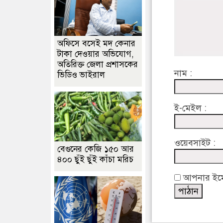
অফিসে বসেই মদ কেনার
টাকা দেওয়ার অভিযোগ,
অতিরিক্ত জেলা প্রশাসকের
নাম :
ভিডিও ভাইরাল
ই-মেইল :
ওয়েবসাইট :
বেগুনের কেজি ১৫০ আর
৪০০ ছুঁই ছুঁই কাঁচা মরিচ
আপনার ইমেইল