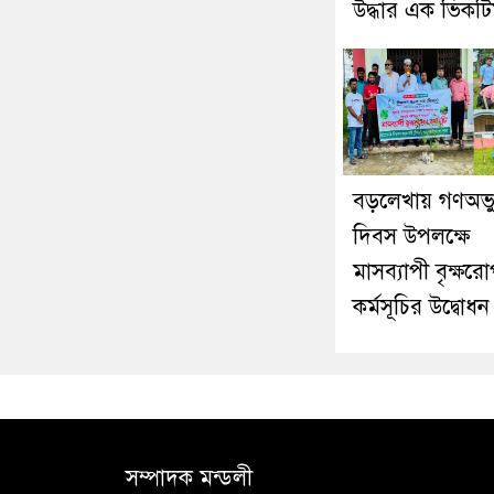
উদ্ধার এক ভিকট
বড়লেখায় গণঅভ্যু
দিবস উপলক্ষে
মাসব্যাপী বৃক্ষর
কর্মসূচির উদ্বোধন
সম্পাদক মন্ডলী