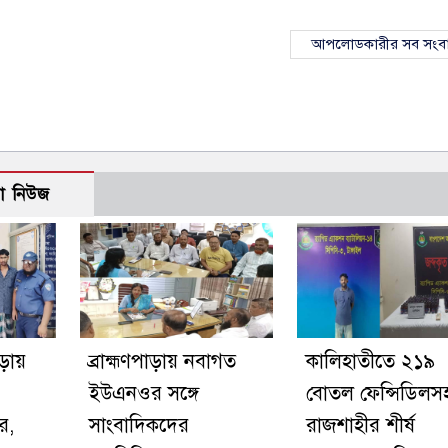
আপলোডকারীর সব সংব
ো নিউজ
াড়ায়
ব্রাহ্মণপাড়ায় নবাগত
কালিহাতীতে ২১৯
ইউএনওর সঙ্গে
বোতল ফেন্সিডিলস
র,
সাংবাদিকদের
রাজশাহীর শীর্ষ