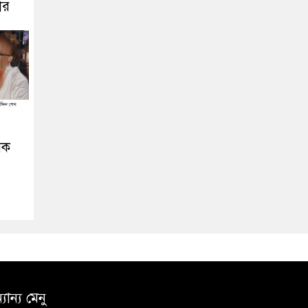
ার
িক
যান্য মেনু