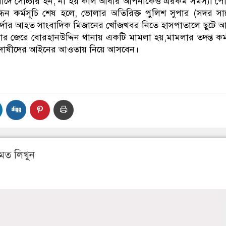
বাদে সোচ্চার হন, না হয় কাল আবার আপনাকেও এরকম সমস্যা প
ধন কর্মসূচি শেষ হলে, ভোলার অতিরিক্ত পুলিশ সুপার (সদর সার
র্দার আহত সাংবাদিক মিজানের খোঁজখবর নিতে হাসপাতালে ছুটে 
 জেরে বোরহানউদ্দিন থানায় একটি মামলা হয়,মামলার তদন্ত কর্ম
 দোষীদের আইনের আওতায় নিয়ে আসবেন।
মত লিখুন