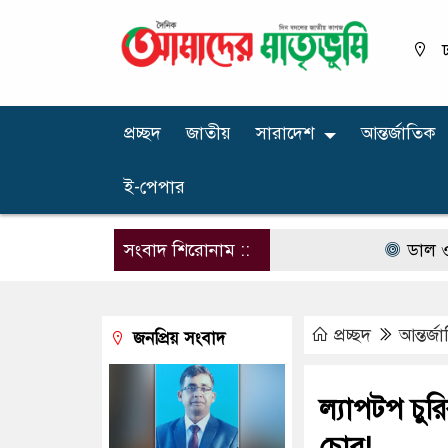
ঢ
প্রচ্ছদ
জাতীয়
সারাদেশ
আন্তর্জাতিক
ই-পেপার
সংবাদ শিরোনাম ::
ডাল ও তেলবীজ
প্রচ্ছদ
আন্তর্জ
জনপ্রিয় সংবাদ
ল্যাপটপ চু
চোর!