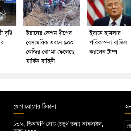
 বৃষ্টি
ইরানের কেশম দ্বীপের
ইরানে হামলার
ের
বেসামরিক ভবনে ৯০০
পরিকল্পনা বাতিল
কেজির বো’মা ফেলেছে
করলেন ট্রাম্প
মার্কিন বাহিনী
যোগাযোগের ঠিকানা
অন্
৮০/২, ভিআইপি রোড (চতুর্থ তলা) কাকরাইল,
জ