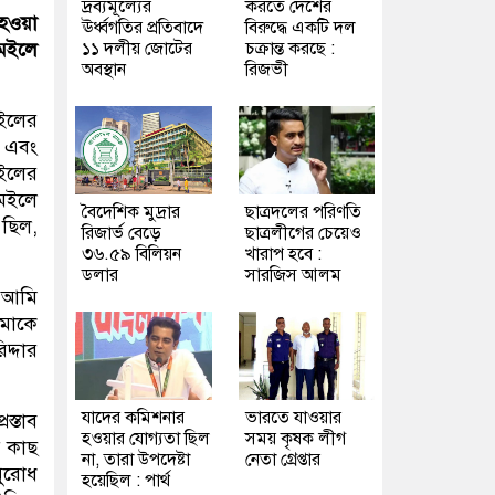
দ্রব্যমূল্যের
করতে দেশের
 হওয়া
ঊর্ধ্বগতির প্রতিবাদে
বিরুদ্ধে একটি দল
১১ দলীয় জোটের
চক্রান্ত করছে :
মেইলে
অবস্থান
রিজভী
ইলের
ন এবং
েইলের
মেইলে
বৈদেশিক মুদ্রার
ছাত্রদলের পরিণতি
 ছিল,
রিজার্ভ বেড়ে
ছাত্রলীগের চেয়েও
৩৬.৫৯ বিলিয়ন
খারাপ হবে :
ডলার
সারজিস আলম
। আমি
আমাকে
দ্দার
যাদের কমিশনার
ভারতে যাওয়ার
স্তাব
হওয়ার যোগ্যতা ছিল
সময় কৃষক লীগ
র কাছ
না, তারা উপদেষ্টা
নেতা গ্রেপ্তার
নুরোধ
হয়েছিল : পার্থ