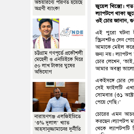
অভয়ারণ্যে পরিণত হয়েছে
জুয়েল থিক্সো। গত
অগ্রণী ব্যাংক!
ল্যাপটপে থাকা জু
ওই চোর জানান, গু
এই পুরো ঘটনা 
স্ক্রিনশটও দেন প
আমাকে মেইল করেছেন
চট্টগ্রাম গণপূর্তে প্রকৌশলী
জন্য নয়। ল্যাপটপ 
মেহেদী ও এনডিইকে ঘিরে
চোর লেখেন, ‘ভাই
৫০ লাখ টাকার ঘুষের
আমার অবস্থা ভাল
অভিযোগ
একইসঙ্গে চোর লে
সেই ফাইলটি এখান
সোমবার (৩১ অক্টো
পেয়ে গেছি।’
চোরের এমন আচরণে 
নারায়ণগঞ্জ এলজিইডিতে
করছেন।ল্যাপটপ ম
‘৩% দুলাল’ খ্যাত
থেকে ল্যাপটপটি 
আহসানুজ্জামানের দুর্নীতি