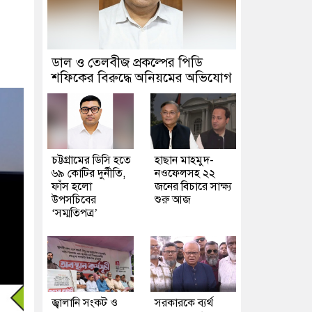
ডাল ও তেলবীজ প্রকল্পের পিডি
শফিকের বিরুদ্ধে অনিয়মের অভিযোগ
চট্টগ্রামের ডিসি হতে
হাছান মাহমুদ-
৬৯ কোটির দুর্নীতি,
নওফেলসহ ২২
ফাঁস হলো
জনের বিচারে সাক্ষ্য
উপসচিবের
শুরু আজ
‘সম্মতিপত্র’
জ্বালানি সংকট ও
সরকারকে ব্যর্থ