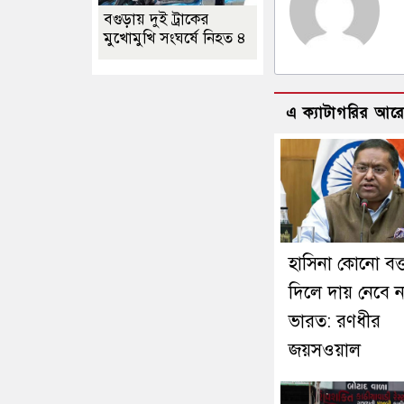
বগুড়ায় দুই ট্রাকের
মুখোমুখি সংঘর্ষে নিহত ৪
এ ক্যাটাগরির আর
হাসিনা কোনো বক্ত
দিলে দায় নেবে ন
ভারত: রণধীর
জয়সওয়াল