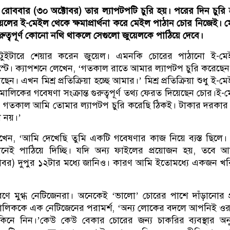
 রোববার (৩০ অক্টোবর) তার ল্যাপটপটি চুরি হয়। পরের দিন চুরি
য়েলের ই-মেইল থেকে ক্ষমাপ্রার্থনা করে মেইল পাঠান চোর নিজেই। 
রুত্বপূর্ণ কোনো নথি থাকলে সেগুলো জুয়েলকে পাঠিয়ে দেবে।
টুইটারে শেয়ার করেন জুয়েল। এমনকি চোরের পাঠানো ই-মে
োস্টে। ক্যাপশনে লেখেন, ‘গতকাল রাতে আমার ল্যাপটপ চুরি করেছে
। এখন মিশ্র প্রতিক্রিয়া হচ্ছে আমার।’ মিশ্র প্রতিক্রিয়া শুধু ই-ম
মালিকের গবেষণা সংক্রান্ত গুরুত্বপূর্ণ তথ্য ফেরত দিয়েছেন চোর।ই-
, গতকাল আমি তোমার ল্যাপটপ চুরি করেছি ঠিকই। টাকার দরকার
ো নয়।’
খেন, ‘আমি দেখেছি তুমি একটি গবেষণার কাজ নিয়ে ব্যস্ত ছিলে
েই পাঠিয়ে দিচ্ছি। যদি অন্য ফাইলের প্রয়োজন হয়, তবে 
বর) দুপুর ১২টার মধ্যে জানিও। কারণ আমি ইতোমধ্যে একজন খরি
মুগ্ধ নেটিজেনরা। অনেকেই ‘ভালো’ চোরের পাশে দাঁড়ানোর প্র
ালিককে এক নেটিজেনের পরামর্শ, ‘অন্য লোকের বদলে আপনিই ও
কিনে নিন।’কেউ কেউ বেকার চোরের জন্য চাকরির ব্যবস্থার অ