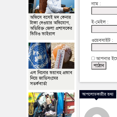
নাম :
অফিসে বসেই মদ কেনার
ই-মেইল :
টাকা দেওয়ার অভিযোগ,
অতিরিক্ত জেলা প্রশাসকের
ভিডিও ভাইরাল
ওয়েবসাইট :
আপনার ইমেইল
এল নিনোর ভয়াবহ প্রভাব
নিয়ে জাতিসংঘের
সতর্কবার্তা
আপলোডকারীর তথ্য