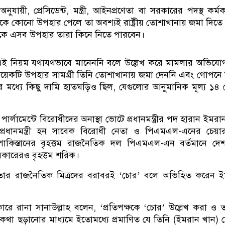
ুযায়ী, প্রেসিডেন্ট, মন্ত্রী, আইনপ্রণেতা বা সরকারের পদস্থ কর্মকর
কে কোনো উপহার পেলে তা অবশ্যই রাষ্ট্রীয় তোশাখানায় জমা দিতে
কে এসব উপহার তারা কিনে নিতে পারবেন।
 এই নিয়ম যথাযথভাবে মানেননি বলে উল্লেখ করে মামলার অভিযোগ
য়েকটি উপহার সামগ্রী তিনি তোশাখানায় জমা দেননি এবং গোপনে ব
 মধ্যে কিছু দামি হাতঘড়িও ছিল, যেগুলোর আনুমানিক মূল্য ১৪
ার্লামেন্টে বিরোধীদের অনাস্থা ভোটে প্রধানমন্ত্রীর পদ হারান ইমরা
 প্রধানমন্ত্রী হন সাবেক বিরোধী নেতা ও পিএমএল-এনের চেয়ার
াকিস্তানের বৃহত্তম রাজনৈতিক দল পিএমএল-এন বর্তমানে দেশ
কারেরও বৃহত্তম শরিক।
র রাজনৈতিক মিত্রদের বরাবরই ‘চোর’ বলে অভিহিত করেন ই
কারে রানা সানাউল্লাহ বলেন, ‘প্রতিপক্ষকে ‘চোর’ উল্লেখ করা ও 
 কথা ছড়ানোর মাধ্যমে ইতোমধ্যে প্রমাণিত যে তিনি (ইমরান খান)