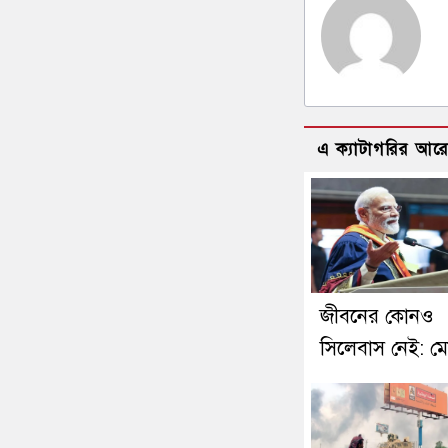
এ ক্যাটাগরির আর
জীবনের কোনও
সিলেবাস নেই: ম