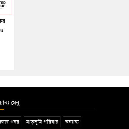
কর
 ও
যান্য মেনু
েলার খবর
মাতৃভূমি পরিবার
অন্যান্য