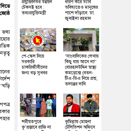
প্রযুক্তিনির্ভর উন্নয়ন
ধারণ করে ড্যাব
 দিতে
টেকসই হবে :
ভবিষ্যতেও মানুষের
তথ্যপ্রযুক্তিমন্ত্রী
পাশে দাঁড়াবে: ডা.
যেষ্ঠ
জুবাইদা রহমান
তথ্য
লাহোর
নৈতিক
তৃত্ব
পে-স্কেল নিয়ে
‘সাংবাদিকের লেখায়
সরকারি
কিছু যায় আসে না!’
চাকরিজীবীদের
বোরহানউদ্দিন স্বাস্থ্য
রানের
জন্য বড় সুখবর
কমপ্লেক্সে বেতন-
টিএ-ডিএ নিয়ে প্রশ্ন,
র্দেশ
তদন্তের দাবি
 ‘ঘড়ি
গপত্র
সরকার
উপহার
শরীয়তপুরে
কুমিল্লায় মোহনা
কু’প্রস্তাবে রাজি না
টেলিভিশন অফিসে