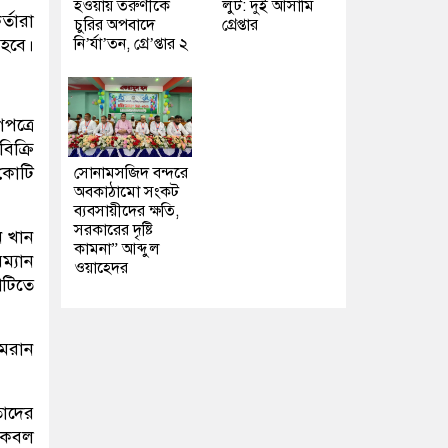
হওয়ায় তরুণীকে
লুট: দুই আসামি
্তারা
চুরির অপবাদে
গ্রেপ্তার
নি’র্যা’তন, গ্রে’প্তার ২
 হবে।
পত্রে
িক্রি
 কোটি
সোনামসজিদ বন্দরে
অবকাঠামো সংকট
ব্যবসায়ীদের ক্ষতি,
সরকারের দৃষ্টি
ন খান
কামনা” আব্দুল
ম্যান
ওয়াহেদর
টিতে
মরান
তাদের
 কেবল