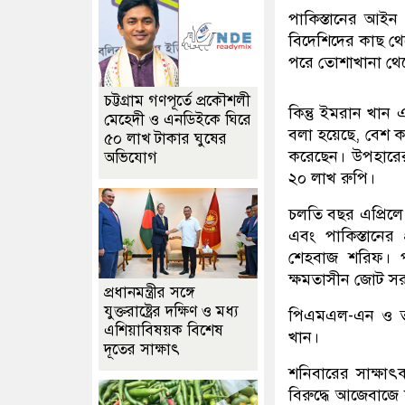
পাকিস্তানের আইন অন
বিদেশিদের কাছ থে
পরে তোশাখানা থে
চট্টগ্রাম গণপূর্তে প্রকৌশলী
কিন্তু ইমরান খান
মেহেদী ও এনডিইকে ঘিরে
বলা হয়েছে, বেশ ক
৫০ লাখ টাকার ঘুষের
করেছেন। উপহারের
অভিযোগ
২০ লাখ রুপি।
চলতি বছর এপ্রিলে প
এবং পাকিস্তানের
শেহবাজ শরিফ। প
ক্ষমতাসীন জোট সর
প্রধানমন্ত্রীর সঙ্গে
যুক্তরাষ্ট্রের দক্ষিণ ও মধ্য
পিএমএল-এন ও তা
এশিয়াবিষয়ক বিশেষ
খান।
দূতের সাক্ষাৎ
শনিবারের সাক্ষাৎ
বিরুদ্ধে আজেবাজে