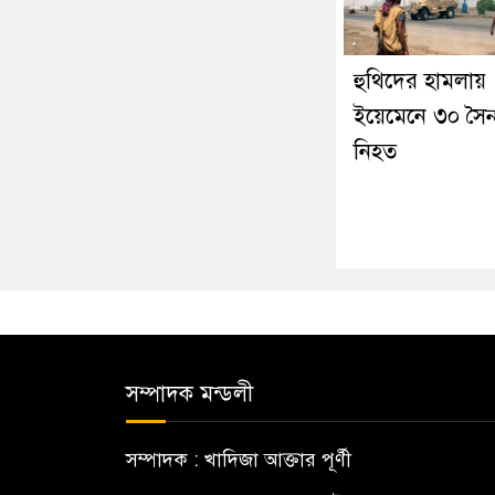
হুথিদের হামলায়
ইয়েমেনে ৩০ সৈন
নিহত
সম্পাদক মন্ডলী
সম্পাদক : খাদিজা আক্তার পূর্ণী