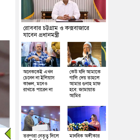
রোববার চট্টগ্রাম ও কক্সবাজারে
যাবেন প্রধানমন্ত্রী
অনেককেই এখন
কেউ যদি আমাকে
চেনেন না ইলিয়াস
গালি দেয় তাহলে
কাঞ্চন, মনেও
আমার গুনাহ মাফ
রাখতে পারেন না
হবে: জামায়াত
আমির
তরুণরা নেতৃত্ব দিলে
মানবিক অঙ্গীকার