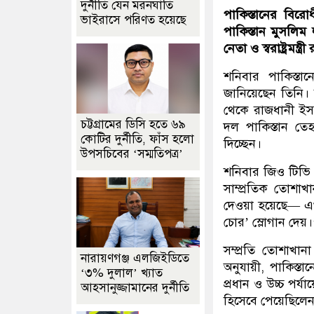
দুর্নীতি যেন মরনঘাতি
পাকিস্তানের বির
ভাইরাসে পরিণত হয়েছে
পাকিস্তান মুসলিম
নেতা ও স্বরাষ্ট্রমন্ত্
শনিবার পাকিস্ত
জানিয়েছেন তিনি। আ
থেকে রাজধানী ইসল
চট্টগ্রামের ডিসি হতে ৬৯
দল পাকিস্তান তে
কোটির দুর্নীতি, ফাঁস হলো
দিচ্ছেন।
উপসচিবের ‘সম্মতিপত্র’
শনিবার জিও টিভি প
সাম্প্রতিক তোশাখ
দেওয়া হয়েছে— এখ
চোর’ স্লোগান দেয়।
সম্প্রতি তোশাখা
নারায়ণগঞ্জ এলজিইডিতে
অনুযায়ী, পাকিস্তা
‘৩% দুলাল’ খ্যাত
প্রধান ও উচ্চ পর্
আহসানুজ্জামানের দুর্নীতি
হিসেবে পেয়েছিলে