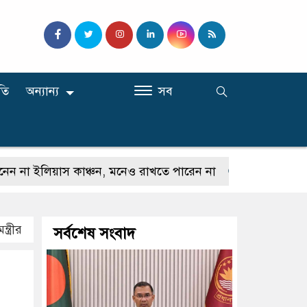
তি
অন্যান্য
সব
য়াস কাঞ্চন, মনেও রাখতে পারেন না
কেউ যদি আমাকে গালি
ত্রীর
সর্বশেষ সংবাদ