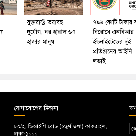
যুক্তরাষ্ট্রে ভয়াবহ
৭৯৬ কোটি টাকার 
্য
দুর্যোগ, ঘর হারাল ৬৭
বিরোধে এনবিআর
হাজার মানুষ
ইউনাইটেডের দুই
প্রতিষ্ঠানের আইনি
লড়াই
যোগাযোগের ঠিকানা
অন্
৮০/২, ভিআইপি রোড (চতুর্থ তলা) কাকরাইল,
জ
ঢাকা-১০০০