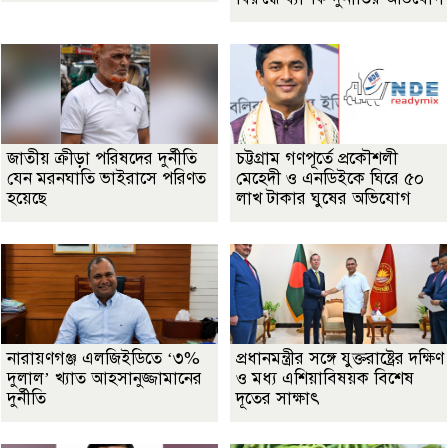
জাতীয় ক্রীড়া পরিষদের দুর্নীতি
চট্টগ্রাম গণপূর্তে প্রকৌশলী
যেন মরনঘাতি ভাইরাসে পরিণত
মেহেদী ও এনডিইকে ঘিরে ৫০
হয়েছে
লাখ টাকার ঘুষের অভিযোগ
নারায়ণগঞ্জ এলজিইডিতে ‘৩%
প্রধানমন্ত্রীর সঙ্গে যুক্তরাষ্ট্রের দক্ষিণ
দুলাল’ খ্যাত আহসানুজ্জামানের
ও মধ্য এশিয়াবিষয়ক বিশেষ
দুর্নীতি
দূতের সাক্ষাৎ