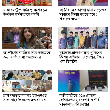
ঢাকা মেট্রোপলিটন পুলিশের ১২
ফ্যাসিবাদের কালো ছায়া সংস্কৃতির
ঊর্ধ্বতন কর্মকর্তাকে বদলি
মাধ্যমে বিদায় করতে হবে :
শফিকুর রহমান
আ.লীগের কার্যক্রম নিয়ে ভারতকে
কুমিল্লার ব্রাহ্মণপাড়ায় পুলিশের
কড়া বার্তা শামা ওবায়েদের
বিশেষ অভিযানে ৪ গ্রেপ্তার, উদ্ধার
এক ভিকটিম
ব্রাহ্মণপাড়ায় নবাগত ইউএনওর
কালিহাতীতে ২১৯ বোতল
সঙ্গে সাংবাদিকদের মতবিনিময়
ফেন্সিডিলসহ রাজশাহীর শীর্ষ
মাদককারবারি গ্রেপ্তার