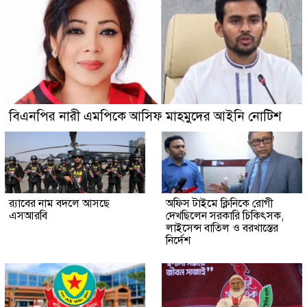
বিএনপির নারী এমপিকে আসিফ মাহমুদের আইনি নোটিশ
র‍্যাবের নাম বদলে আসছে
অফিস টাইমে ক্লিনিকে রোগী
এসআরবি
দেখছিলেন সরকারি চিকিৎসক,
লাইসেন্স বাতিল ও বরখাস্তের
নির্দেশ