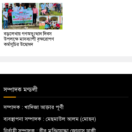
বড়লেখায় গণঅভ্যুত্থান দিবস
উপলক্ষে মাসব্যাপী বৃক্ষরোপণ
কর্মসূচির উদ্বোধন
সম্পাদক মন্ডলী
সম্পাদক : খাদিজা আক্তার পূর্ণী
ব্যবস্থাপনা সম্পাদক : মেছমাউল আলম (মোহন)
নির্বাহী সম্পাদক : বীর মুক্তিযোদ্ধা জোনাস ঢাকী