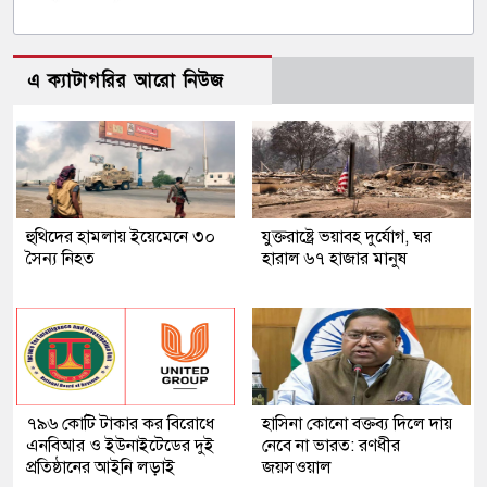
এ ক্যাটাগরির আরো নিউজ
হুথিদের হামলায় ইয়েমেনে ৩০
যুক্তরাষ্ট্রে ভয়াবহ দুর্যোগ, ঘর
সৈন্য নিহত
হারাল ৬৭ হাজার মানুষ
৭৯৬ কোটি টাকার কর বিরোধে
হাসিনা কোনো বক্তব্য দিলে দায়
এনবিআর ও ইউনাইটেডের দুই
নেবে না ভারত: রণধীর
প্রতিষ্ঠানের আইনি লড়াই
জয়সওয়াল