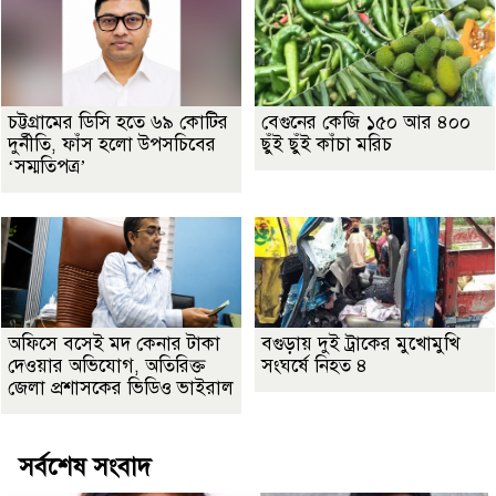
চট্টগ্রামের ডিসি হতে ৬৯ কোটির
বেগুনের কেজি ১৫০ আর ৪০০
দুর্নীতি, ফাঁস হলো উপসচিবের
ছুঁই ছুঁই কাঁচা মরিচ
‘সম্মতিপত্র’
অফিসে বসেই মদ কেনার টাকা
বগুড়ায় দুই ট্রাকের মুখোমুখি
দেওয়ার অভিযোগ, অতিরিক্ত
সংঘর্ষে নিহত ৪
জেলা প্রশাসকের ভিডিও ভাইরাল
সর্বশেষ সংবাদ