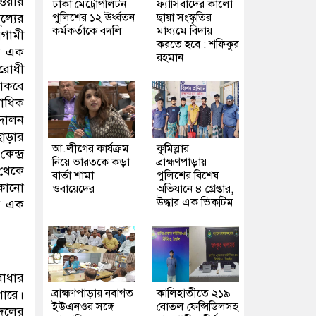
েওয়ার
ঢাকা মেট্রোপলিটন
ফ্যাসিবাদের কালো
পুলিশের ১২ ঊর্ধ্বতন
ছায়া সংস্কৃতির
ল্যের
কর্মকর্তাকে বদলি
মাধ্যমে বিদায়
আগামী
করতে হবে : শফিকুর
র এক
রহমান
িরোধী
থাকবে
কাধিক
্দোলন
ছাড়ার
আ.লীগের কার্যক্রম
কুমিল্লার
ন্দ্র
নিয়ে ভারতকে কড়া
ব্রাহ্মণপাড়ায়
 থেকে
বার্তা শামা
পুলিশের বিশেষ
 কোনো
ওবায়েদের
অভিযানে ৪ গ্রেপ্তার,
উদ্ধার এক ভিকটিম
ির এক
বাধার
ব্রাহ্মণপাড়ায় নবাগত
কালিহাতীতে ২১৯
পারে।
ইউএনওর সঙ্গে
বোতল ফেন্সিডিলসহ
দলের