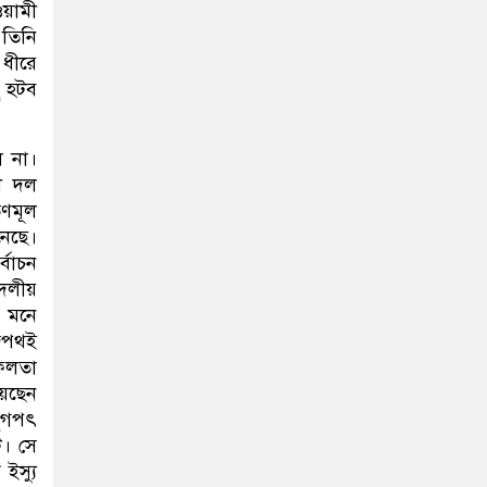
ওয়ামী
 তিনি
 ধীরে
ু হটব
ল না।
ধী দল
ৃণমূল
েছে।
র্বাচন
দলীয়
া মনে
াজপথই
সফলতা
েছেন
ুগপৎ
ি। সে
 ইস্যু