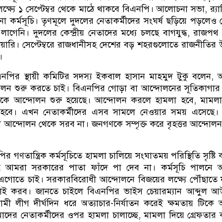
উপলক্ষ্যে ১ সেপ্টেম্বর থেকে মাঠে থাকবে বিএনপি। আলোচনা সভা, র‌্য
 কর্মসূচি। তৃণমূলে দুদলের নেতাকর্মীদের সংঘর্ষ ছড়িয়ে পড়লেও কেন
লাগেনি। দুদলের কেন্দ্রীয় নেতাদের মধ্যে চলছে বাগযুদ্ধ, রাজপ
িয়ারি। সেপ্টেম্বরে রাজধানীসহ দেশের বড় শহরগুলোতে রাজনীতির উ
।
নপির স্থায়ী কমিটির সদস্য ইকবাল হাসান মাহমুদ টুকু বলেন,
লন শুরু করতে চাই। বিএনপির গোড়া বা আন্দোলনের সূতিকাগার 
েকে আন্দোলন শুরু হয়েছে। আন্দোলন করলে হামলা হবে, মামল
 হবে। এখন নেতাকর্মীদের এসব সামলে নেওয়ার সময় এসেছে।
আন্দোলন থেকে সরব না। জনগণকে সম্পৃক্ত করে বৃহত্তর আন্দোল
র গণতান্ত্রিক কর্মসূচিতে হামলা চালিয়ে সংঘাতময় পরিস্থিতি সৃষ্টি
তু আমরা সরকারের পাতা ফাঁদে পা দেব না। কর্মসূচি পালনে
োতে চাই। সরকারবিরোধী আন্দোলনে বিজয়ের লক্ষ্যে পৌঁছাতে 
াই করব। জানতে চাইলে বিএনপির ভাইস চেয়ারম্যান আব্দুল আ
ামী লীগ দীর্ঘদিন ধরে অত্যাচার-নির্যাতন করেই ক্ষমতায় টিকে
ের নেতাকর্মীদের ওপর হামলা চালাচ্ছে, মামলা দিয়ে গ্রেফতার