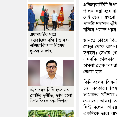
প্রতিষ্ঠাবার্ষিকী 
পালন করা হবে নানা
সেই ছোঁয়া এখনো 
পালটা দখলের হুঁশ
ছড়িয়ে পড়তে পারে
প্রধানমন্ত্রীর সঙ্গে
যুক্তরাষ্ট্রের দক্ষিণ ও মধ্য
জানতে চাইলে বিএ
এশিয়াবিষয়ক বিশেষ
গোড়া থেকে আন্দো
দূতের সাক্ষাৎ
তৃণমূল। সেখান থ
এমনকি গ্রেফতার
হামলা হোক আমরা 
তোলা হবে।
তিনি বলেন, বিএনপি
চায় সরকার। কিন্
চট্টগ্রামের ডিসি হতে ৬৯
আমাদের কৌশলে এগ
কোটির দুর্নীতি, ফাঁস হলো
প্রয়োজন আমরা ত
উপসচিবের ‘সম্মতিপত্র’
মিন্টু বলেন, আওয়
একদিকে তারা আমাদ