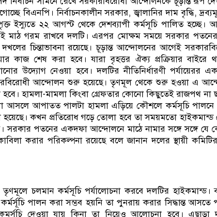
 নির্বাচন সামনে রেখে সরকারবিরোধী আন্দোলনকে চূড়ান্ত রূপ দ
চ্ছে বিএনপি। নির্বাচনকালীন সরকার, জ্বালানির দাম বৃদ্ধি, দ্রব্যমূ
পৃক্ত ইস্যুতে ২২ আগস্ট থেকে দেশব্যাপী কর্মসূচি পালিত হচ্ছে। 
ই মাঠ গরম রাখবে দলটি। এরপর মোক্ষম সময়ে সরকার পতনে
দখলের চিন্তাভাবনা রয়েছে। চূড়ান্ত আন্দোলনের আগেই সরকারব
্রিয়ার কাজ শেষ করা হবে। যারা বৃহত্তর ঐক্য প্রক্রিয়ার বাইরে 
ানোর উদ্যোগ নেওয়া হবে। দলটির নীতিনির্ধারণী পর্যায়েরর এ
রবিরোধী আন্দোলন শুরু হয়েছে। তৃণমূল থেকে শুরু হওয়া এ আন
হবে। হামলা-মামলা কিংবা গ্রেফতার কোনো কিছুতেই রাজপথ না 
 বাধা আসলে আপাতত পালটা হামলা এড়িয়ে কৌশলে কর্মসূচি পালনে কে
নো হয়েছে। কখন প্রতিরোধ গড়ে তোলা হবে তা সময়মতো হাইকমান্ড
ে। সরকার পতনের একদফা আন্দোলনে মাঠে নামার সঙ্গে সঙ্গে যে
াবিলা করার পরিকল্পনা রয়েছে বলে জানান দলের স্থায়ী কমিট
ৃণমূলে চলমান কর্মসূচি পর্যালোচনা করবে দলটির হাইকমান্ড। 
 কর্মর্সূচি পালন করা সম্ভব হয়নি তা পুনরায় করার সিদ্ধান্ত আসতে 
মর্সূচি দেওয়া যায় কিনা তা নিয়েও আলোচনা হবে। এছাড়া 