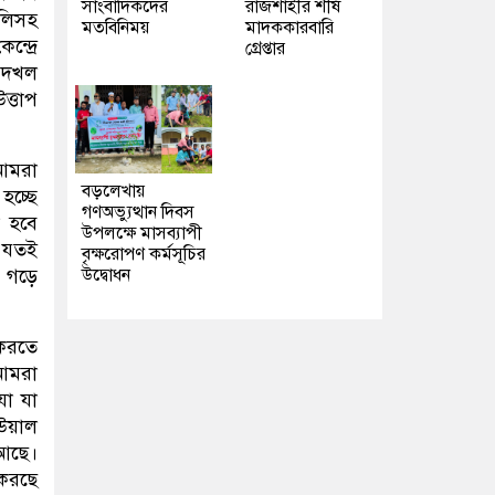
সাংবাদিকদের
রাজশাহীর শীর্ষ
ালিসহ
মতবিনিময়
মাদককারবারি
্দ্রে
গ্রেপ্তার
থ দখল
ত্তাপ
 আমরা
বড়লেখায়
হচ্ছে
গণঅভ্যুত্থান দিবস
া হবে
উপলক্ষে মাসব্যাপী
 যতই
বৃক্ষরোপণ কর্মসূচির
উদ্বোধন
ন গড়ে
 করতে
 আমরা
যা যা
উয়াল
 আছে।
 করছে