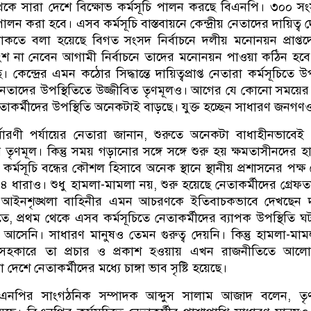
েকে সারা দেশে বিক্ষোভ কর্মসূচি পালন করছে বিএনপি। ৩০০ স
ালন করা হবে। এসব কর্মসূচি বাস্তবায়নে কেন্দ্রীয় নেতাদের দায়িত্ব 
থাকতে বলা হয়েছে বিগত সংসদ নির্বাচনে দলীয় মনোনয়ন প্রাপ্ত
অংশ না নেবেন আগামী নির্বাচনে তাদের মনোনয়ন পাওয়া কঠিন হব
 কেন্দ্রের এমন কঠোর সিদ্ধান্তে দায়িত্বপ্রাপ্ত নেতারা কর্মসূচিতে উ
য় নেতাদের উপস্থিতিতে উজ্জীবিত তৃণমূলও। আগের যে কোনো সময়ের
তাকর্মীদের উপস্থিতি অনেকটাই বাড়ছে। যুক্ত হচ্ছেন সাধারণ জনগণ
্ধারণী পর্যায়ের নেতারা জানান, শুরুতে অনেকটা বাধাহীনভাবে
 তৃণমূল। কিন্তু সময় গড়ানোর সঙ্গে সঙ্গে শুরু হয় ক্ষমতাসীনদের হ
র্মসূচি বন্ধের কৌশল হিসাবে অনেক স্থানে স্থানীয় প্রশাসনের পক্ষ
৪ ধারাও। শুধু হামলা-মামলা নয়, শুরু হয়েছে নেতাকর্মীদের গ্রেফ
 আইনশৃঙ্খলা বাহিনীর এমন আচরণকে ইতিবাচকভাবে দেখছেন 
, প্রথম থেকে এসব কর্মসূচিতে নেতাকর্মীদের ব্যাপক উপস্থিতি 
 আসেনি। সাধারণ মানুষও তেমন গুরুত্ব দেয়নি। কিন্তু হামলা-মা
ত্ব সহকারে তা প্রচার ও প্রকাশ হওয়ায় এখন রাজনীতিতে আলো
েশে নেতাকর্মীদের মধ্যে চাঙ্গা ভাব সৃষ্টি হয়েছে।
এনপির সাংগঠনিক সম্পাদক আব্দুস সালাম আজাদ বলেন, তৃণ