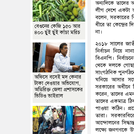
অন্যদিকে তাদের অ
লীগ দেশে একটা অ
বলেন, সরকারের বি
ধীরে তা কেন্দ্রের
বেগুনের কেজি ১৫০ আর
না।
৪০০ ছুঁই ছুঁই কাঁচা মরিচ
২০১৮ সালের জাতী
নির্বাচন নিয়ে ন
বিএনপি। নির্বাচ
থেকে দলকে গোছা
সাংগঠনিক পুনর্গঠনের
অফিসে বসেই মদ কেনার
ঘনিয়ে আসার সঙ্
টাকা দেওয়ার অভিযোগ,
সরকারের অধীনে নি
অতিরিক্ত জেলা প্রশাসকের
করেন, তাদের এমন
ভিডিও ভাইরাল
তাদের একমাত্র ঠ
পাওয়া কঠিন। প্
তারা। সরকারবির
আন্দোলনের সিদ্ধ
লক্ষ্যে জনগণকে উদ্ব