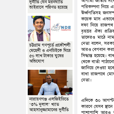
আগামী জাতীয় সংসদ
দুর্নীতি যেন মরনঘাতি
পরিকল্পনা নিয়ে এগো
ভাইরাসে পরিণত হয়েছে
ঊর্ধ্বগতিসহ জনসম্
কয়েক মাস এভাবে
দফা নিয়ে রাজপথ 
বৃহত্তর ঐক্য প্রক
তাদেরও মাঠে নাম
নেতা বলেন, সরকা
চট্টগ্রাম গণপূর্তে প্রকৌশলী
আরও বেগবান করা 
মেহেদী ও এনডিইকে ঘিরে
সিদ্ধান্ত হয়েছে।
৫০ লাখ টাকার ঘুষের
অভিযোগ
থেকে বার্তা পাঠা
জানিয়ে দেওয়া হব
বাধা রাজপথে মোক
নেতা।
নারায়ণগঞ্জ এলজিইডিতে
এদিকে ৩০ আগস্ট ত
‘৩% দুলাল’ খ্যাত
কারণে যেসব স্থানে
আহসানুজ্জামানের দুর্নীতি
পাশাপাশি আরও ক