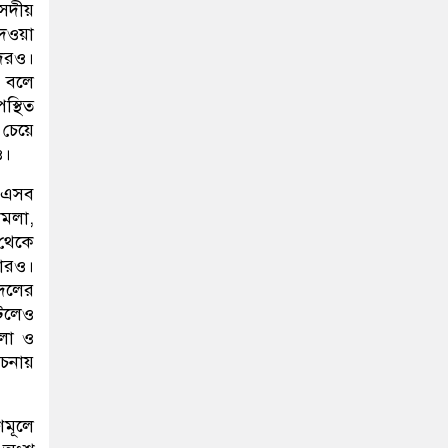
ংসদীয়
দেওয়া
দেরও।
ে বলে
পস্থিত
 চেয়ে
ও।
ই এসব
ামলা,
 থেকে
তারও।
দলের
ঘটলেও
মলা ও
চনায়
মূলে