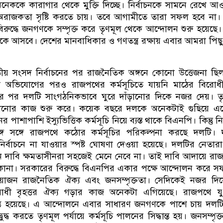
নেককে কারাগার থেকে মুক্তি দিচ্ছে। নির্বাচনকে সামনে রেখে আ
রাজকতা সৃষ্টি করতে চায়। তবে আগামীতে তারা সফল হবে না।
রুদ্ধে জনগণকে সম্পৃক্ত করে তৃণমূল থেকে আন্দোলন শুরু হয়েছে।
 দিকে আসবে। দেশের মানবাধিকার ও গণতন্ত্র রক্ষায় এবার আমরা পিছ
য় সংসদ নির্বাচনের পর রাজনৈতিক অঙ্গনে কোনো উত্তেজনা ছি
ানা অভিযোগের পরও রাজপথের কর্মসূচিতে যায়নি মাঠের বিরো
নের পর দলটি সাংগঠনিকভাবে ঘুরে দাঁড়ানোর দিকে নজর দেয়। ত
নোর কাজ শুরু করে। কয়েক বছরে দলকে অনেকটাই গুছিয়ে এন
 পাশাপাশি ইস্যুভিত্তিক কর্মসূচি নিয়ে ব্যস্ত থাকে বিএনপি। কিন্তু নি
গে সঙ্গে রাজপথে কঠোর কর্মসূচির পরিকল্পনা করছে দলটি। 
র্বাচনে না যাওয়ার স্পষ্ট ঘোষণা দেওয়া হয়েছে। দলটির নেতার
 দাবি ক্ষমতাসীনরা সহজেই মেনে নেবে না। তাই দাবি আদায়ে র
িকানা। সরকারের বিরুদ্ধে বিএনপির একার পক্ষে আন্দোলন করে 
রয়োজন রাজনৈতিক ঐক্য এবং জনসম্পৃক্ততা। সেদিকেই নজর দিয়
োধী বৃহত্তর ঐক্য গড়ার কাজ অনেকটা এগিয়েছে। রাজপথে য
ান্ত হয়েছে। এ আন্দোলনে এবার সাধারণ জনগণকে পাশে চায় দলট
ুদ্ধ করতে তৃণমূল পর্যায়ে কর্মসূচি পালনের সিদ্ধান্ত হয়। জনসম্পৃক্ত