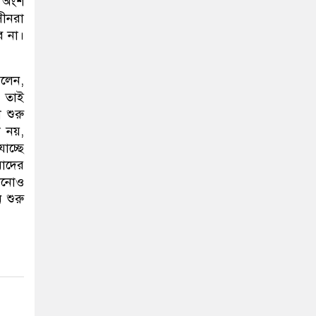
ও অংশ
সীনরা
ে না।
বলেন,
। তাই
 শুরু
া নয়,
াচ্ছে
াদের
কানোও
 শুরু