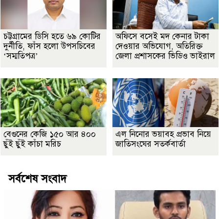
চট্টগ্রামের ডিসি হতে ৬৯ কোটির
অফিসে বসেই মদ কেনার টাকা
দুর্নীতি, ফাঁস হলো উপসচিবের
দেওয়ার অভিযোগ, অতিরিক্ত
‘সম্মতিপত্র’
জেলা প্রশাসকের ভিডিও ভাইরাল
বেগুনের কেজি ১৫০ আর ৪০০
এল নিনোর ভয়াবহ প্রভাব নিয়ে
ছুঁই ছুঁই কাঁচা মরিচ
জাতিসংঘের সতর্কবার্তা
সর্বশেষ সংবাদ