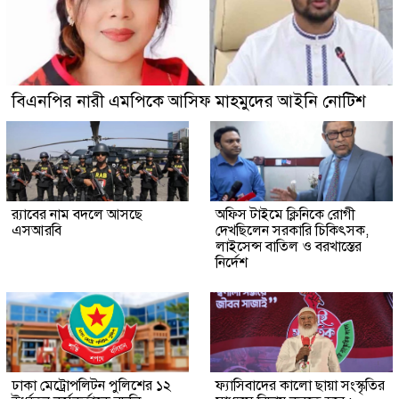
বিএনপির নারী এমপিকে আসিফ মাহমুদের আইনি নোটিশ
র‍্যাবের নাম বদলে আসছে
অফিস টাইমে ক্লিনিকে রোগী
এসআরবি
দেখছিলেন সরকারি চিকিৎসক,
লাইসেন্স বাতিল ও বরখাস্তের
নির্দেশ
ঢাকা মেট্রোপলিটন পুলিশের ১২
ফ্যাসিবাদের কালো ছায়া সংস্কৃতির