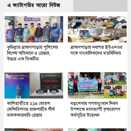
এ ক্যাটাগরির আরো নিউজ
কুমিল্লার ব্রাহ্মণপাড়ায় পুলিশের
ব্রাহ্মণপাড়ায় নবাগত ইউএনওর
বিশেষ অভিযানে ৪ গ্রেপ্তার,
সঙ্গে সাংবাদিকদের মতবিনিময়
উদ্ধার এক ভিকটিম
কালিহাতীতে ২১৯ বোতল
বড়লেখায় গণঅভ্যুত্থান দিবস
ফেন্সিডিলসহ রাজশাহীর শীর্ষ
উপলক্ষে মাসব্যাপী বৃক্ষরোপণ
মাদককারবারি গ্রেপ্তার
কর্মসূচির উদ্বোধন