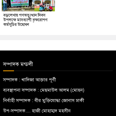
বড়লেখায় গণঅভ্যুত্থান দিবস
উপলক্ষে মাসব্যাপী বৃক্ষরোপণ
কর্মসূচির উদ্বোধন
সম্পাদক মন্ডলী
সম্পাদক : খাদিজা আক্তার পূর্ণী
ব্যবস্থাপনা সম্পাদক : মেছমাউল আলম (মোহন)
নির্বাহী সম্পাদক : বীর মুক্তিযোদ্ধা জোনাস ঢাকী
উপ-সম্পাদক.... হাজী মোহাম্মদ মহসীন