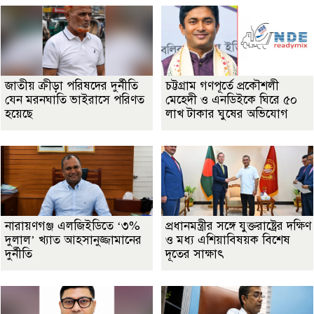
জাতীয় ক্রীড়া পরিষদের দুর্নীতি
চট্টগ্রাম গণপূর্তে প্রকৌশলী
যেন মরনঘাতি ভাইরাসে পরিণত
মেহেদী ও এনডিইকে ঘিরে ৫০
হয়েছে
লাখ টাকার ঘুষের অভিযোগ
নারায়ণগঞ্জ এলজিইডিতে ‘৩%
প্রধানমন্ত্রীর সঙ্গে যুক্তরাষ্ট্রের দক্ষিণ
দুলাল’ খ্যাত আহসানুজ্জামানের
ও মধ্য এশিয়াবিষয়ক বিশেষ
দুর্নীতি
দূতের সাক্ষাৎ