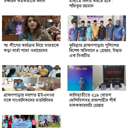
ঊর্ধ্বতন কর্মকর্তাকে বদলি
মাধ্যমে বিদায় করতে হবে :
শফিকুর রহমান
আ.লীগের কার্যক্রম নিয়ে ভারতকে
কুমিল্লার ব্রাহ্মণপাড়ায় পুলিশের
কড়া বার্তা শামা ওবায়েদের
বিশেষ অভিযানে ৪ গ্রেপ্তার, উদ্ধার
এক ভিকটিম
ব্রাহ্মণপাড়ায় নবাগত ইউএনওর
কালিহাতীতে ২১৯ বোতল
সঙ্গে সাংবাদিকদের মতবিনিময়
ফেন্সিডিলসহ রাজশাহীর শীর্ষ
মাদককারবারি গ্রেপ্তার