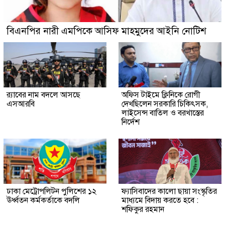
বিএনপির নারী এমপিকে আসিফ মাহমুদের আইনি নোটিশ
র‍্যাবের নাম বদলে আসছে
অফিস টাইমে ক্লিনিকে রোগী
এসআরবি
দেখছিলেন সরকারি চিকিৎসক,
লাইসেন্স বাতিল ও বরখাস্তের
নির্দেশ
ঢাকা মেট্রোপলিটন পুলিশের ১২
ফ্যাসিবাদের কালো ছায়া সংস্কৃতির
ঊর্ধ্বতন কর্মকর্তাকে বদলি
মাধ্যমে বিদায় করতে হবে :
শফিকুর রহমান