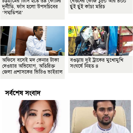
চট্টগ্রামের ডিসি হতে ৬৯ কোটির
বেগুনের কেজি ১৫০ আর ৪০০
দুর্নীতি, ফাঁস হলো উপসচিবের
ছুঁই ছুঁই কাঁচা মরিচ
‘সম্মতিপত্র’
অফিসে বসেই মদ কেনার টাকা
বগুড়ায় দুই ট্রাকের মুখোমুখি
দেওয়ার অভিযোগ, অতিরিক্ত
সংঘর্ষে নিহত ৪
জেলা প্রশাসকের ভিডিও ভাইরাল
সর্বশেষ সংবাদ