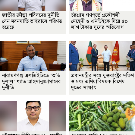
জাতীয় ক্রীড়া পরিষদের দুর্নীতি
চট্টগ্রাম গণপূর্তে প্রকৌশলী
যেন মরনঘাতি ভাইরাসে পরিণত
মেহেদী ও এনডিইকে ঘিরে ৫০
হয়েছে
লাখ টাকার ঘুষের অভিযোগ
নারায়ণগঞ্জ এলজিইডিতে ‘৩%
প্রধানমন্ত্রীর সঙ্গে যুক্তরাষ্ট্রের দক্ষিণ
দুলাল’ খ্যাত আহসানুজ্জামানের
ও মধ্য এশিয়াবিষয়ক বিশেষ
দুর্নীতি
দূতের সাক্ষাৎ