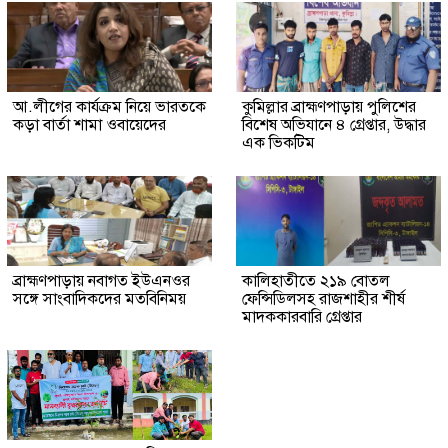
আ.লীগের কার্যক্রম নিয়ে ভারতকে
কুমিল্লার ব্রাহ্মণপাড়ায় পুলিশের
কড়া বার্তা শামা ওবায়েদের
বিশেষ অভিযানে ৪ গ্রেপ্তার, উদ্ধার
এক ভিকটিম
ব্রাহ্মণপাড়ায় নবাগত ইউএনওর
কালিহাতীতে ২১৯ বোতল
সঙ্গে সাংবাদিকদের মতবিনিময়
ফেন্সিডিলসহ রাজশাহীর শীর্ষ
মাদককারবারি গ্রেপ্তার