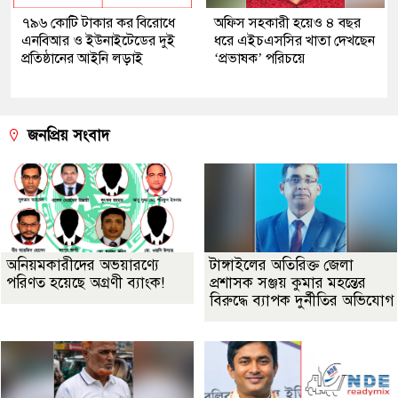
৭৯৬ কোটি টাকার কর বিরোধে
অফিস সহকারী হয়েও ৪ বছর
এনবিআর ও ইউনাইটেডের দুই
ধরে এইচএসসির খাতা দেখছেন
প্রতিষ্ঠানের আইনি লড়াই
‘প্রভাষক’ পরিচয়ে
জনপ্রিয় সংবাদ
অনিয়মকারীদের অভয়ারণ্যে
টাঙ্গাইলের অতিরিক্ত জেলা
পরিণত হয়েছে অগ্রণী ব্যাংক!
প্রশাসক সঞ্জয় কুমার মহন্তের
বিরুদ্ধে ব্যাপক দুর্নীতির অভিযোগ