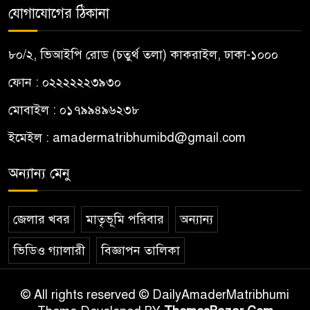
যোগাযোগের ঠিকানা
৮০/২, ভিআইপি রোড (চতুর্থ তলা) কাকরাইল, ঢাকা-১০০০
ফোন : ০২২২২২২৩৯৩০
মোবাইল : ০১৭৯৯৪৯৬২৩৮
ইমেইল :
amadermatribhumibd@gmail.com
অন্যান্য মেনু
জেলার খবর
মাতৃভূমি পরিবার
অন্যান্য
ভিডিও গ্যালারী
বিজ্ঞাপন তালিকা
© All rights reserved © DailyAmaderMatribhumi