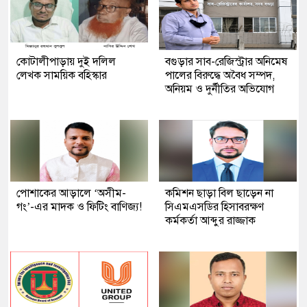
কোটালীপাড়ায় দুই দলিল
বগুড়ার সাব-রেজিস্ট্রার অনিমেষ
লেখক সাময়িক বহিস্কার
পালের বিরুদ্ধে অবৈধ সম্পদ,
অনিয়ম ও দুর্নীতির অভিযোগ
পোশাকের আড়ালে ‘অসীম-
কমিশন ছাড়া বিল ছাড়েন না
গং’-এর মাদক ও ফিটিং বাণিজ্য!
সিএমএসডির হিসাবরক্ষণ
কর্মকর্তা আব্দুর রাজ্জাক