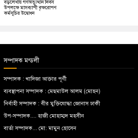
বড়লেখায় গণঅভ্যুত্থান দিবস
উপলক্ষে মাসব্যাপী বৃক্ষরোপণ
কর্মসূচির উদ্বোধন
সম্পাদক মন্ডলী
সম্পাদক : খাদিজা আক্তার পূর্ণী
ব্যবস্থাপনা সম্পাদক : মেছমাউল আলম (মোহন)
নির্বাহী সম্পাদক : বীর মুক্তিযোদ্ধা জোনাস ঢাকী
উপ-সম্পাদক.... হাজী মোহাম্মদ মহসীন
বার্তা সম্পাদক... মো: মামুন হোসেন