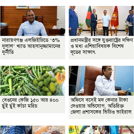
নারায়ণগঞ্জ এলজিইডিতে ‘৩%
প্রধানমন্ত্রীর সঙ্গে যুক্তরাষ্ট্রের দক্ষিণ
দুলাল’ খ্যাত আহসানুজ্জামানের
ও মধ্য এশিয়াবিষয়ক বিশেষ
দুর্নীতি
দূতের সাক্ষাৎ
বেগুনের কেজি ১৫০ আর ৪০০
অফিসে বসেই মদ কেনার টাকা
ছুঁই ছুঁই কাঁচা মরিচ
দেওয়ার অভিযোগ, অতিরিক্ত
জেলা প্রশাসকের ভিডিও ভাইরাল