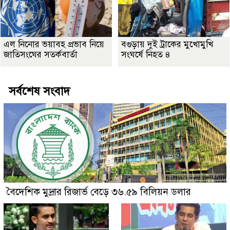
এল নিনোর ভয়াবহ প্রভাব নিয়ে
বগুড়ায় দুই ট্রাকের মুখোমুখি
জাতিসংঘের সতর্কবার্তা
সংঘর্ষে নিহত ৪
সর্বশেষ সংবাদ
বৈদেশিক মুদ্রার রিজার্ভ বেড়ে ৩৬.৫৯ বিলিয়ন ডলার