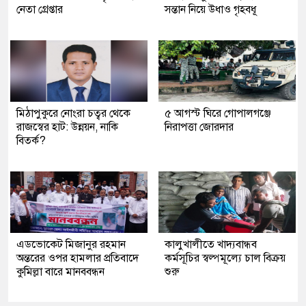
নেতা গ্রেপ্তার
সন্তান নিয়ে উধাও গৃহবধূ
মিঠাপুকুরে নোংরা চত্বর থেকে
৫ আগস্ট ঘিরে গোপালগঞ্জে
রাজস্বের হাট: উন্নয়ন, নাকি
নিরাপত্তা জোরদার
বিতর্ক?
এডভোকেট মিজানুর রহমান
কালুখালীতে খাদ্যবান্ধব
অন্তরের ওপর হামলার প্রতিবাদে
কর্মসূচির স্বল্পমূল্যে চাল বিক্রয়
কুমিল্লা বারে মানববন্ধন
শুরু