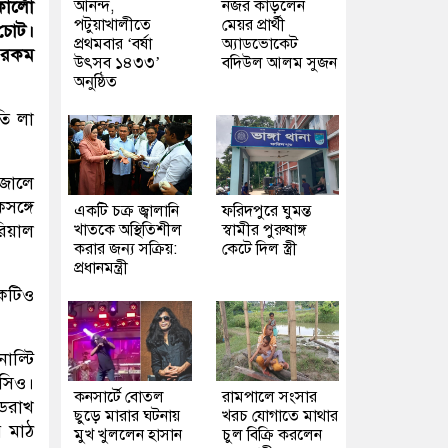
আনন্দ,
নজর কাড়লেন
ার্লো
পটুয়াখালীতে
মেয়র প্রার্থী
 চোট।
প্রথমবার ‘বর্ষা
অ্যাডভোকেট
এরকম
উৎসব ১৪৩৩’
বদিউল আলম সুজন
অনুষ্ঠিত
তি লা
 জালে
সঙ্গে
একটি চক্র জ্বালানি
ফরিদপুরে ঘুমন্ত
খাতকে অস্থিতিশীল
স্বামীর পুরুষাঙ্গ
রিয়াল
করার জন্য সক্রিয়:
কেটে দিল স্ত্রী
প্রধানমন্ত্রী
একটিও
ল্টি
নসিও।
কনসার্টে বোতল
রামপালে সংসার
েডরাখ
ছুড়ে মারার ঘটনায়
খরচ যোগাতে মাথার
ে মাঠ
মুখ খুললেন হাসান
চুল বিক্রি করলেন