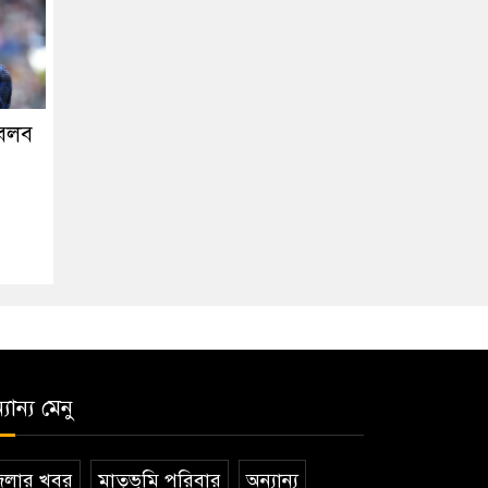
 বলব
যান্য মেনু
েলার খবর
মাতৃভূমি পরিবার
অন্যান্য