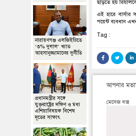
ছাড়তে হয় রিয়ালক
এই হারে বার্সার 
পয়েন্ট ব্যবধান এখ
Tag :
নারায়ণগঞ্জ এলজিইডিতে
‘৩% দুলাল’ খ্যাত
আহসানুজ্জামানের দুর্নীতি
আপনার মতা
প্রধানমন্ত্রীর সঙ্গে
মেসেজ বক্স
যুক্তরাষ্ট্রের দক্ষিণ ও মধ্য
এশিয়াবিষয়ক বিশেষ
দূতের সাক্ষাৎ