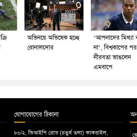
ক্রি
অভিনয়ে অভিষেক হচ্ছে
‘আপনাদের মিথ্যা
ন
রোনালদোর
না’, বিশ্বকাপের পর
নীরবতা ভাঙলেন
এমবাপে
যোগাযোগের ঠিকানা
অন্
৮০/২, ভিআইপি রোড (চতুর্থ তলা) কাকরাইল,
জ