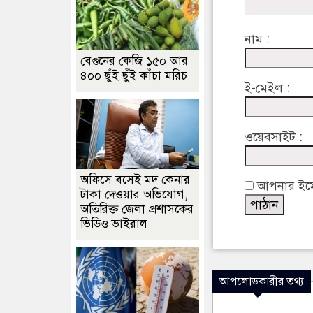
নাম :
বেগুনের কেজি ১৫০ আর
৪০০ ছুঁই ছুঁই কাঁচা মরিচ
ই-মেইল :
ওয়েবসাইট :
অফিসে বসেই মদ কেনার
আপনার ইমেইল
টাকা দেওয়ার অভিযোগ,
অতিরিক্ত জেলা প্রশাসকের
ভিডিও ভাইরাল
আপলোডকারীর তথ্য