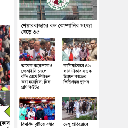
শেয়ারবাজারে বন্ধ কোম্পানির সংখ্যা
বেড়ে ৩৫
তারেক রহমানকেও
কালিয়াকৈরে ৪৬
জেআইসি সেলে
লাখ টাকার সড়ক
বন্দি রেখে নির্যাতন
উন্নয়ন কাজের
করা হয়েছিল: চিফ
ভিত্তিপ্রস্তর স্থাপন
প্রসিকিউটর
লুকাস
রিমঝিম বৃষ্টিতে বর্ষার
ডেঙ্গু প্রতিরোধে