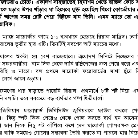
াজার্ডরাও চোটে। একাদশ সাহজাতেই হিমশিম খেতে হচ্ছিল কোচ ক
কে মড়ার উপর খাঁড়ার ঘা হিসেবে যুক্ত হয়েছিল থিবো কোর্তোয়ার
ার্ম আপের সময় চোট পেয়ে ছিটকে যান তিনি। এমন ম্যাচে তো 
াভাবিক।
ম্যাচে মায়োর্কার কাছে ১-০ ব্যবধানে হেরেছে রিয়াল মাদ্রিদ। চল
িয়ালের তৃতীয় হার এটি। তিনটিই সবশেষ আট ম্যাচের মধ্যে।
 রিয়ালের শুরুটা হয় বেশ বাজেভাবে। ত্রয়োদশ মিনিটে নিজেদের
সফরকারীরা। বাম দিক থেকে দানি রদ্রিগেজের ক্রস পেয়ে বক্সে এক
িহি ও নাচো। বল প্রথমে মায়োর্কা ফরোয়ার্ডের মাথা ছুঁয়ে 
য় লেগে জালে জড়ায়।
্রমণের ধার বাড়াতে পারেনি রিয়াল। প্রথমার্ধে ৮টি শট নিয়ে 
নি দলটি। তবে সবচেয়ে বড় ব্যর্থতার গল্প দ্বিতীয়ার্ধে।
রাজিলিয়ান ফরোয়ার্ড ভিনিসিউস জুনিয়রকে ফাউল করলে পেনা
ি। কিন্তু স্পট কিক পেয়েও থেকে গোল করতে ব্যর্থ হন আসে
ডান দিকে নিচু শট ঝাঁপিয়ে রুখে দেন মায়োর্কা গোলরক্ষক প্র
ের বাকি সময়েও গোলের সম্ভাবনা তৈরি করতে না পারলে হার নিয়