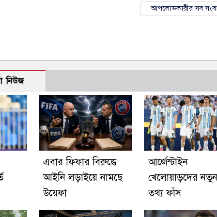
আপলোডকারীর সব সংব
ো নিউজ
এবার ফিফার বিরুদ্ধে
আর্জেন্টাইন
ি
আইনি লড়াইয়ে নামছে
খেলোয়াড়দের নতু
উয়েফা
তথ্য ফাঁস