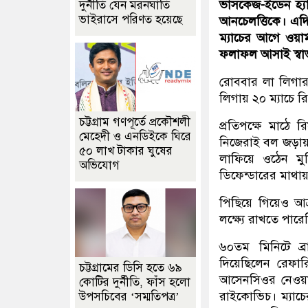
ভাসকেজ-ইডেন হ্য
দুর্নীতি যেন মরনঘাতি
ভাইরাসে পরিণত হয়েছে
আনচেলত্তিকে। এদি
ম্যাচের আগে ওয়
ফলাফল আসাই স্ব
রোববার লা লিগার 
লিগায় ২০ ম্যাচে র
চট্টগ্রাম গণপূর্তে প্রকৌশলী
প্রতিপক্ষে মাঠে
মেহেদী ও এনডিইকে ঘিরে
নিজেরাই বল জড়ায় 
৫০ লাখ টাকার ঘুষের
লাফিয়ে ওঠেন মুর
অভিযোগ
ডিফেন্ডারের মাথা
পিছিয়ে গিয়েও আক
লক্ষ্যে রাখতে পারে
৬০তম মিনিটে ব্
দিয়েছিলেন রেফার
চট্টগ্রামের ডিসি হতে ৬৯
আসেনসিওর নেওয়া 
কোটির দুর্নীতি, ফাঁস হলো
রাইকোভিচ। ম্যাচ
উপসচিবের ‘সম্মতিপত্র’