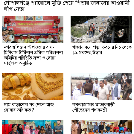
গোপালগঞ্জে প্যারোলে মুক্তি পেয়ে পিতার জানাজায় আওয়ামী
লীগ নেতা
নগর গুলিস্তান স্টপওভার বাস-
গাজায় ধসে পড়া ভবনের নিচ থেকে
মিনিবাস টার্মিনাল শ্রমিক পরিচালনা
১৯ মরদেহ উদ্ধার
কমিটির পরিচিতি সভা ও দোয়া
মাহফিল অনুষ্ঠিত
দাম বাড়ানোর পর দেশে আজ
কক্সবাজারের মাতারবাড়ী
সোনার ভরি কত?
পৌঁছেছেন প্রধানমন্ত্রী