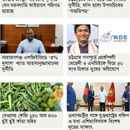
যেন মরনঘাতি ভাইরাসে পরিণত
দুর্নীতি, ফাঁস হলো উপসচিবের
হয়েছে
‘সম্মতিপত্র’
নারায়ণগঞ্জ এলজিইডিতে ‘৩%
চট্টগ্রাম গণপূর্তে প্রকৌশলী
দুলাল’ খ্যাত আহসানুজ্জামানের
মেহেদী ও এনডিইকে ঘিরে ৫০
দুর্নীতি
লাখ টাকার ঘুষের অভিযোগ
বেগুনের কেজি ১৫০ আর ৪০০
প্রধানমন্ত্রীর সঙ্গে যুক্তরাষ্ট্রের দক্ষিণ
ছুঁই ছুঁই কাঁচা মরিচ
ও মধ্য এশিয়াবিষয়ক বিশেষ
দূতের সাক্ষাৎ