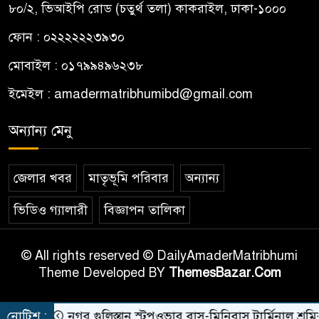
৮০/২, ভিআইপি রোড (চতুর্থ তলা) কাকরাইল, ঢাকা-১০০০
ফোন : ০২২২২২২৩৯৩০
মোবাইল : ০১৭৯৯৪৯৬২৩৮
ইমেইল :
amadermatribhumibd@gmail.com
অন্যান্য মেনু
জেলার খবর
মাতৃভূমি পরিবার
অন্যান্য
ভিডিও গ্যালারী
বিজ্ঞাপন তালিকা
© All rights reserved © DailyAmaderMatribhumi
Theme Developed BY
ThemesBazar.Com
েতা
নোটিশ :
নগর গুলিস্তান স্টপওভার বাস-মিনিবাস টার্মিনাল শ্রমিক পর