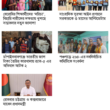
বেরোবির শিক্ষার্থীদের ‘দরিচা’,
সাংবাদিক সুরক্ষা আইন প্রণয়নে
বিহারি নারীদের দক্ষতায় খুলছে
সরকারকে ৩ মাসের আল্টিমেটাম
সম্ভাবনার নতুন জানালা
চাঁপাইনবাবগঞ্জে ভারতীয় জাল
পঞ্চগড়ে ২৬৪-এর নবনির্বাচিত
টাকা তৈরির কারখানায় র‍্যাব-৫ এর
কমিটিকে সংবর্ধনা
অভিযান আটক ২
রোববার চট্টগ্রাম ও কক্সবাজারে
যাবেন প্রধানমন্ত্রী