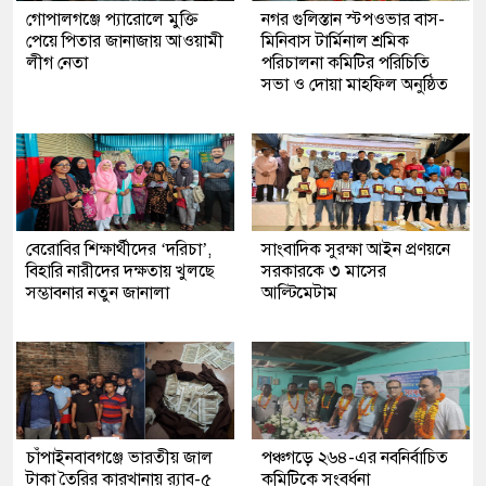
গোপালগঞ্জে প্যারোলে মুক্তি
নগর গুলিস্তান স্টপওভার বাস-
পেয়ে পিতার জানাজায় আওয়ামী
মিনিবাস টার্মিনাল শ্রমিক
লীগ নেতা
পরিচালনা কমিটির পরিচিতি
সভা ও দোয়া মাহফিল অনুষ্ঠিত
বেরোবির শিক্ষার্থীদের ‘দরিচা’,
সাংবাদিক সুরক্ষা আইন প্রণয়নে
বিহারি নারীদের দক্ষতায় খুলছে
সরকারকে ৩ মাসের
সম্ভাবনার নতুন জানালা
আল্টিমেটাম
চাঁপাইনবাবগঞ্জে ভারতীয় জাল
পঞ্চগড়ে ২৬৪-এর নবনির্বাচিত
টাকা তৈরির কারখানায় র‍্যাব-৫
কমিটিকে সংবর্ধনা