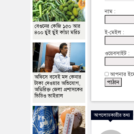
নাম :
বেগুনের কেজি ১৫০ আর
ই-মেইল :
৪০০ ছুঁই ছুঁই কাঁচা মরিচ
ওয়েবসাইট :
আপনার ইমেইল
অফিসে বসেই মদ কেনার
টাকা দেওয়ার অভিযোগ,
অতিরিক্ত জেলা প্রশাসকের
ভিডিও ভাইরাল
আপলোডকারীর তথ্য