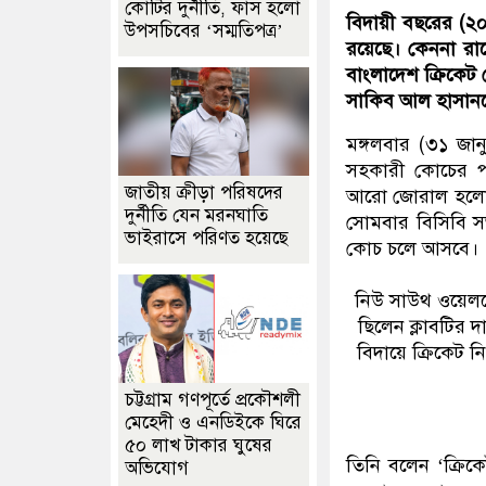
কোটির দুর্নীতি, ফাঁস হলো
বিদায়ী বছরের (২০
উপসচিবের ‘সম্মতিপত্র’
রয়েছে। কেননা রাস
বাংলাদেশ ক্রিকেট 
সাকিব আল হাসান
মঙ্গলবার (৩১ জান
সহকারী কোচের পদ
জাতীয় ক্রীড়া পরিষদের
আরো জোরাল হলো। 
দুর্নীতি যেন মরনঘাতি
সোমবার বিসিবি সভ
ভাইরাসে পরিণত হয়েছে
কোচ চলে আসবে।
নিউ সাউথ ওয়েলসের
ছিলেন ক্লাবটির
বিদায়ে ক্রিকেট ন
চট্টগ্রাম গণপূর্তে প্রকৌশলী
মেহেদী ও এনডিইকে ঘিরে
৫০ লাখ টাকার ঘুষের
তিনি বলেন ‘ক্রিক
অভিযোগ