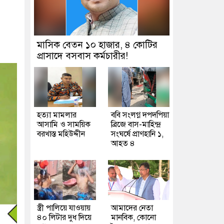
মাসিক বেতন ১০ হাজার, ৪ কোটির
প্রাসাদে বসবাস কর্মচারীর!
হত্যা মামলার
ববি সংলগ্ন দপদপিয়া
আসামি ও সাময়িক
ব্রিজে বাস-মাহিন্দ্র
বরখাস্ত মহিউদ্দীন
সংঘর্ষে প্রাণহানি ১,
আহত ৪
স্ত্রী পালিয়ে যাওয়ায়
আমাদের নেতা
৪০ লিটার দুধ দিয়ে
মানবিক, কোনো