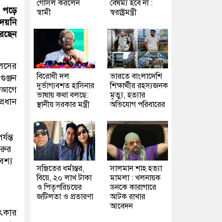
গোসল করলেন
বৈষম্য হবে না :
া পড়ে
স্বামী
স্বরাষ্ট্রমন্ত্রী
দেয়নি
িরছেন
েলসের
বিরোধী দল
ভারতে বাংলাদেশি
ুঞ্জন
দুর্ভাগ্যবশত হাসিনার
শিক্ষার্থীর রহস্যজনক
র আগে
ভাষায় কথা বলছে:
মৃত্যু, হত্যার
্রধান
স্থানীয় সরকার মন্ত্রী
অভিযোগ পরিবারের
যন্ত
রুর
বশ্য
সঞ্জিতের ধর্মান্তর,
সালমান শাহ হত্যা
বিয়ে, ২০ লাখ টাকা
মামলা : খলনায়ক
ও পিতৃপরিচয়ের
ডনকে কারাগারে
জটিলতা ও প্রতারণা
আটক রাখার
আবেদন
মৎকার