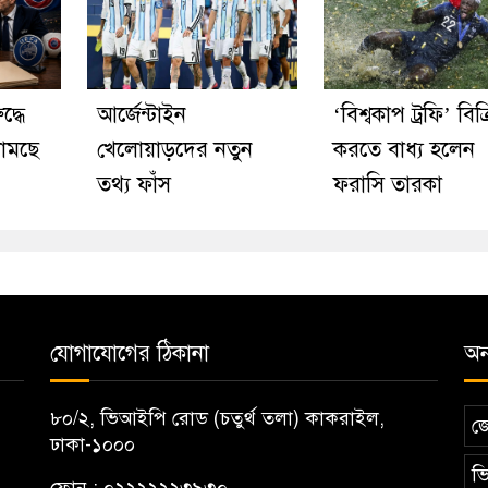
্ধে
আর্জেন্টাইন
‘বিশ্বকাপ ট্রফি’ বিক্
ামছে
খেলোয়াড়দের নতুন
করতে বাধ্য হলেন
তথ্য ফাঁস
ফরাসি তারকা
যোগাযোগের ঠিকানা
অন্
৮০/২, ভিআইপি রোড (চতুর্থ তলা) কাকরাইল,
জ
ঢাকা-১০০০
ভি