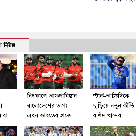
ো নিউজ
বিশ্বকাপে আফগানিস্তান,
স্টার্ক-আফ্রিদিকে
া
বাংলাদেশের ভাগ্য
ছাড়িয়ে নতুন কীর্তি
াবা
এখন ভারতের হাতে
রশিদ খানের