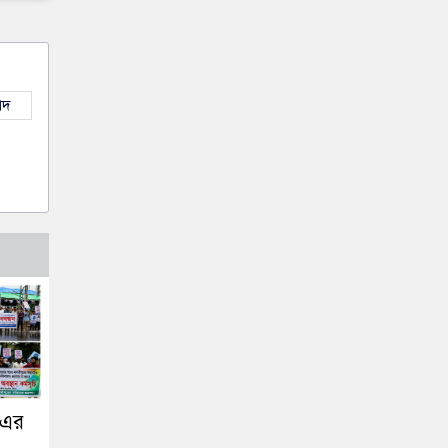
াদ
িএর