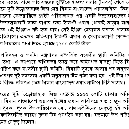
গেছে, ২০১৪ সালে পাঁচ বছরের চুক্তিতে ইজিপ্ট এয়ার (মিসর) থেকে 
 দুটি উড়োজাহাজ লিজ নেয় বিমান বাংলাদেশ এয়ারলাইন্স। কিন্ত
ালের ফেব্রুয়ারিতে ফ্লাইট পরিচালনার পর একটি উড়োজাহাজের ই
উড়োজাহাজটি সচল রাখার জন্য ইজিপ্ট এয়ার থেকেই ভাড়ায় আন
রে ওই ইঞ্জিনও নষ্ট হয়ে যায়। সেই ইঞ্জিন মেরামত করতে পাঠা
টি প্রতিষ্ঠানে। এতসব প্রক্রিয়ায় ইজিপ্ট এয়ার ও মেরামতকারী কোম্প
েশ বিমানের গচ্চা দিতে হয়েছে ১১০০ কোটি টাকা।
রিবহন ও পর্যটন মন্ত্রণালয় সম্পর্কিত সংসদীয় স্থায়ী কমিটির ত
তথ্য। এ ব্যাপারে অধিকতর তদন্ত করে আইনগত ব্যবস্থা নিতে ব
পারিশ করে সংসদীয় স্থায়ী কমিটি। বিষয়টি দুদকে আসার পর অনুসন্
য়। এরপর দুই সদস্যের একটি অনুসন্ধান টিম গঠন করা হয়। ওই টিম 
ট বিভিন্ন নথিপত্র চেয়ে বিমান বাংলাদেশ এয়ারলাইন্সে চিঠি পাঠায়।
ংয়ের দুটি উড়োজাহাজ লিজ সংক্রান্ত ১১০০ কোটি টাকার অনি
ে বিমান বাংলাদেশ এয়ারলাইন্সের প্রধান কার্যালয়ে গত ১ জুন অ
 দুদক। দুদক উপ-পরিচালক মো. সালাহউদ্দিনের নেতৃত্বে ওই অ
বদলিজনিত কারণে দুদক টিম পুনর্গঠন করা হয়। বর্তমানে উপ-পর
 নেতৃত্ব দিচ্ছেন।