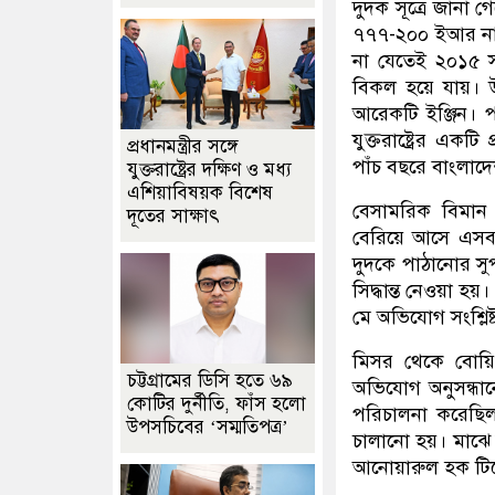
দুদক সূত্রে জানা 
৭৭৭-২০০ ইআর নামে
না যেতেই ২০১৫ স
বিকল হয়ে যায়। 
আরেকটি ইঞ্জিন। প
যুক্তরাষ্ট্রের এক
প্রধানমন্ত্রীর সঙ্গে
পাঁচ বছরে বাংলাদ
যুক্তরাষ্ট্রের দক্ষিণ ও মধ্য
এশিয়াবিষয়ক বিশেষ
বেসামরিক বিমান প
দূতের সাক্ষাৎ
বেরিয়ে আসে এসব 
দুদকে পাঠানোর সু
সিদ্ধান্ত নেওয়া হ
মে অভিযোগ সংশ্লিষ্
মিসর থেকে বোয়ি
চট্টগ্রামের ডিসি হতে ৬৯
অভিযোগ অনুসন্ধান
কোটির দুর্নীতি, ফাঁস হলো
পরিচালনা করেছিল
উপসচিবের ‘সম্মতিপত্র’
চালানো হয়। মাঝে 
আনোয়ারুল হক টিমের