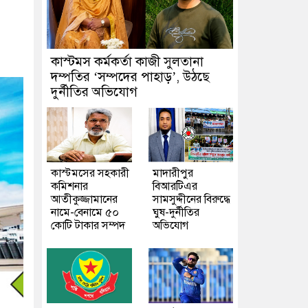
কাস্টমস কর্মকর্তা কাজী সুলতানা
দম্পতির ‘সম্পদের পাহাড়’, উঠছে
দুর্নীতির অভিযোগ
কাস্টমসের সহকারী
মাদারীপুর
কমিশনার
বিআরটিএর
আতীকুজ্জামানের
সামসুদ্দীনের বিরুদ্ধে
নামে-বেনামে ৫০
ঘুষ-দুর্নীতির
কোটি টাকার সম্পদ
অভিযোগ