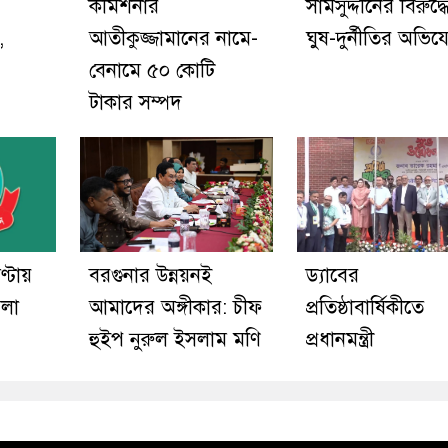
কমিশনার
সামসুদ্দীনের বিরুদ্ধ
,
আতীকুজ্জামানের নামে-
ঘুষ-দুর্নীতির অভি
বেনামে ৫০ কোটি
টাকার সম্পদ
্টায়
বরগুনার উন্নয়নই
ড্যাবের
মলা
আমাদের অঙ্গীকার: চীফ
প্রতিষ্ঠাবার্ষিকীতে
হুইপ নুরুল ইসলাম মণি
প্রধানমন্ত্রী