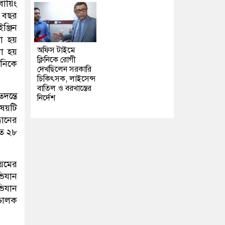
বোয়িং
ু বছর
ঞ্জিন
া হয়
অফিস টাইমে
নো হয়
ক্লিনিকে রোগী
ানিকে
দেখছিলেন সরকারি
চিকিৎসক, লাইসেন্স
বাতিল ও বরখাস্তের
দন্তে
নির্দেশ
িষয়টি
ধানের
গত ২৮
য়মের
ভিযান
ভিযান
িচালক