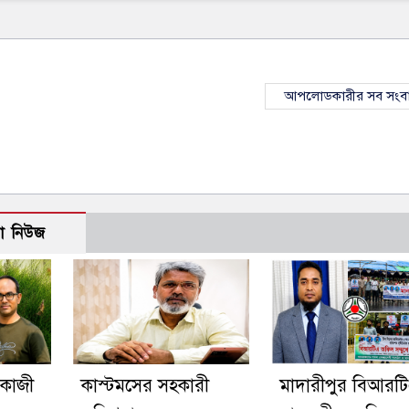
আপলোডকারীর সব সংব
ো নিউজ
 কাজী
কাস্টমসের সহকারী
মাদারীপুর বিআরট