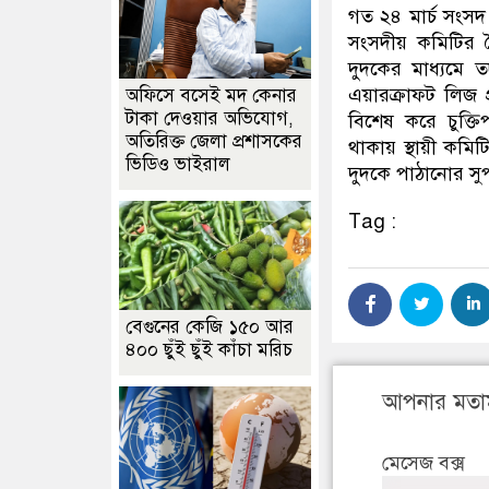
গত ২৪ মার্চ সংসদ 
সংসদীয় কমিটির 
দুদকের মাধ্যমে ত
এয়ারক্রাফট লিজ 
অফিসে বসেই মদ কেনার
টাকা দেওয়ার অভিযোগ,
বিশেষ করে চুক্তিপত
অতিরিক্ত জেলা প্রশাসকের
থাকায় স্থায়ী কমি
ভিডিও ভাইরাল
দুদকে পাঠানোর সু
Tag :
বেগুনের কেজি ১৫০ আর
৪০০ ছুঁই ছুঁই কাঁচা মরিচ
আপনার মতা
মেসেজ বক্স