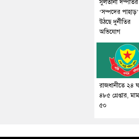
সুলতানা দম্পতির
‘সম্পদের পাহাড়’
উঠছে দুর্নীতির
অভিযোগ
রাজধানীতে ২৪ ঘণ
৪৮৫ গ্রেপ্তার, মা
৫০