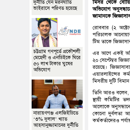
মিসর থেকে বোয়ি
দুর্নীতি যেন মরনঘাতি
ভাইরাসে পরিণত হয়েছে
অভিযোগ অনুসন্ধা
জামানকে জিজ্ঞাসাব
রোববার (২ অক্টো
পরিচালক আনোয়ার
টিম তাকে জিজ্ঞাসা
চট্টগ্রাম গণপূর্তে প্রকৌশলী
এর আগে একই অভিয
মেহেদী ও এনডিইকে ঘিরে
২০ সেপ্টেম্বর জিজ
৫০ লাখ টাকার ঘুষের
রয়েছে। জিজ্ঞাসা
অভিযোগ
এয়ারলাইন্সের কর্ম
মিসরীয় দুটি বিমান
তিনি আরও বলেন, জ
স্থায়ী কমিটির তদ
আলোকে অনুসন্ধানের
নারায়ণগঞ্জ এলজিইডিতে
কোনো দুর্বলতা আ
‘৩% দুলাল’ খ্যাত
কর্মকর্তাদেরও পর্য
আহসানুজ্জামানের দুর্নীতি