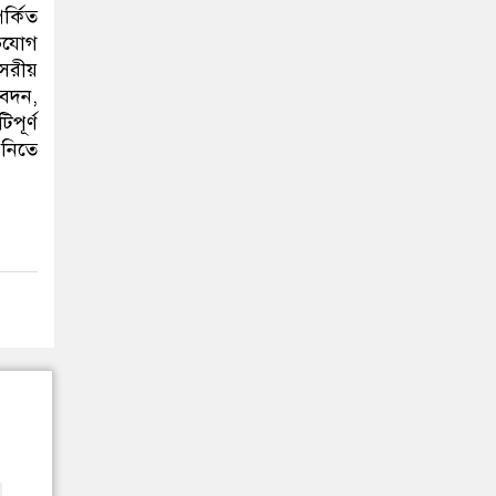
র্কিত
িযোগ
িসরীয়
বেদন,
পূর্ণ
 নিতে