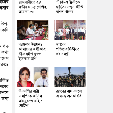
য়মের
রাজধানীতে ২৪
স্টার্ক-আফ্রিদিকে
ঘণ্টায় ৪৮৫ গ্রেপ্তার,
ছাড়িয়ে নতুন কীর্তি
ায়সার
মামলা ৫০
রশিদ খানের
র উপ-
একটি
বরগুনার উন্নয়নই
ড্যাবের
কে গত
আমাদের অঙ্গীকার:
প্রতিষ্ঠাবার্ষিকীতে
র কথা
চীফ হুইপ নুরুল
প্রধানমন্ত্রী
লাদেশ
ইসলাম মণি
ুদ্ধে
র্কিত
েদনের
বিএনপির নারী
র‍্যাবের নাম বদলে
কেশনে
এমপিকে আসিফ
আসছে এসআরবি
 অন্য
মাহমুদের আইনি
নোটিশ