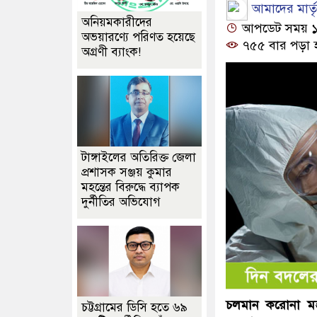
আমাদের মার্তৃভ
অনিয়মকারীদের
আপডেট সময় ১২:
অভয়ারণ্যে পরিণত হয়েছে
৭৫৫ বার পড়া 
অগ্রণী ব্যাংক!
টাঙ্গাইলের অতিরিক্ত জেলা
প্রশাসক সঞ্জয় কুমার
মহন্তের বিরুদ্ধে ব্যাপক
দুর্নীতির অভিযোগ
চলমান করোনা মহা
চট্টগ্রামের ডিসি হতে ৬৯