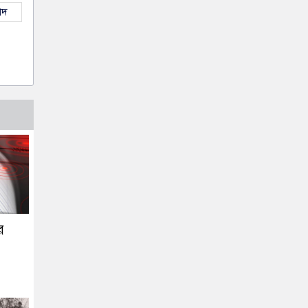
াদ
ার