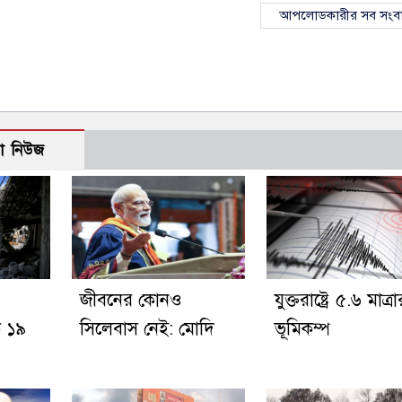
আপলোডকারীর সব সংব
ো নিউজ
জীবনের কোনও
যুক্তরাষ্ট্রে ৫.৬ মাত্র
ে ১৯
সিলেবাস নেই: মোদি
ভূমিকম্প