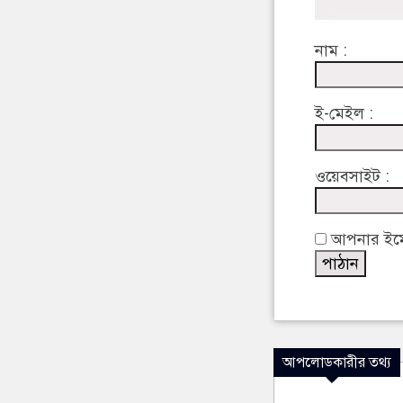
নাম :
ই-মেইল :
ওয়েবসাইট :
আপনার ইমেইল
আপলোডকারীর তথ্য