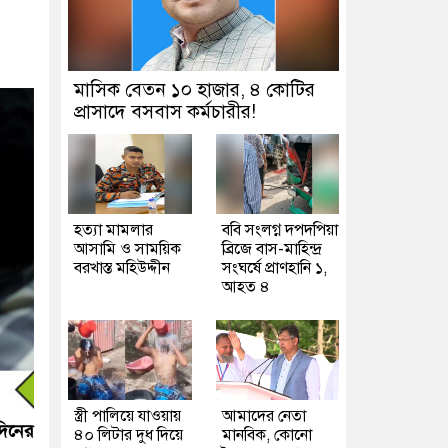
মাসিক বেতন ১০ হাজার, ৪ কোটির
প্রাসাদে বসবাস কর্মচারীর!
হত্যা মামলার
ববি সংলগ্ন দপদপিয়া
আসামি ও সাময়িক
ব্রিজে বাস-মাহিন্দ্র
বরখাস্ত মহিউদ্দীন
সংঘর্ষে প্রাণহানি ১,
আহত ৪
স্ত্রী পালিয়ে যাওয়ায়
আমাদের নেতা
দিনের
৪০ লিটার দুধ দিয়ে
মানবিক, কোনো