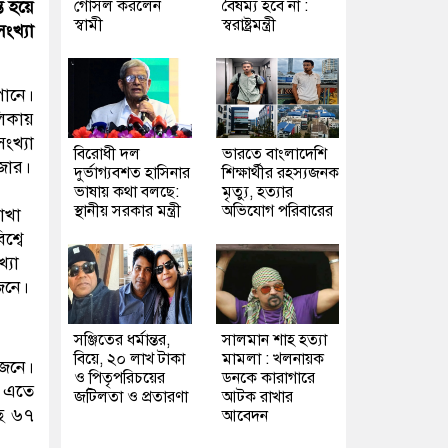
গোসল করলেন
বৈষম্য হবে না :
ত হয়ে
স্বামী
স্বরাষ্ট্রমন্ত্রী
ংখ্যা
পানে।
লিকায়
ংখ্যা
বিরোধী দল
ভারতে বাংলাদেশি
জার।
দুর্ভাগ্যবশত হাসিনার
শিক্ষার্থীর রহস্যজনক
ভাষায় কথা বলছে:
মৃত্যু, হত্যার
স্থানীয় সরকার মন্ত্রী
অভিযোগ পরিবারের
াখা
শ্বে
্যা
জনে।
সঞ্জিতের ধর্মান্তর,
সালমান শাহ হত্যা
বিয়ে, ২০ লাখ টাকা
মামলা : খলনায়ক
 জনে।
ও পিতৃপরিচয়ের
ডনকে কারাগারে
। এতে
জটিলতা ও প্রতারণা
আটক রাখার
ছে ৬৭
আবেদন