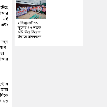
ঘটেছে
হাজার
র এই
বালিয়াডাঙ্গীতে
ন এবং
স্কুলের ৪৭ শতক
জমি নিয়ে বিরোধ,
উদ্ধারে মানববন্ধন
গেছেন
 লাখ
ারা
হাজার
খ্যায়
 মারা
দিকে
াখ ৮০