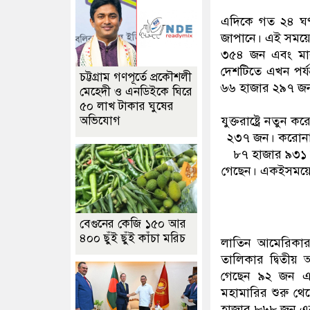
এদিকে গত ২৪ ঘণ্ট
জাপানে। এই সময়ের
৩৫৪ জন এবং মার
দেশটিতে এখন পর্
চট্টগ্রাম গণপূর্তে প্রকৌশলী
৬৬ হাজার ২৯৭ জন
মেহেদী ও এনডিইকে ঘিরে
৫০ লাখ টাকার ঘুষের
অভিযোগ
যুক্তরাষ্ট্রে নতু
২৩৭ জন। করোনাভা
৮৭ হাজার ৯৩১ 
গেছেন। একইসময়ে দ
বেগুনের কেজি ১৫০ আর
৪০০ ছুঁই ছুঁই কাঁচা মরিচ
লাতিন আমেরিকার দ
তালিকার দ্বিতীয় 
গেছেন ৯২ জন এ
মহামারির শুরু থে
হাজার ৮৬৮ জন এব