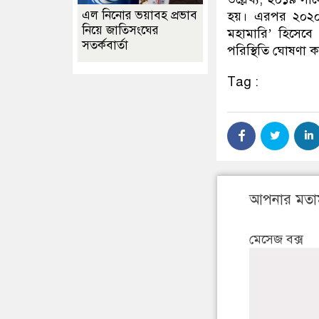
এল নিনোর ভয়াবহ প্রভাব
হয়। এরপর ২০২০ সাল
নিয়ে জাতিসংঘের
মহামারি’ হিসেব
সতর্কবার্তা
পরিস্থিতি ঘোষণা কর
Tag :
আপনার মতা
মেসেজ বক্স