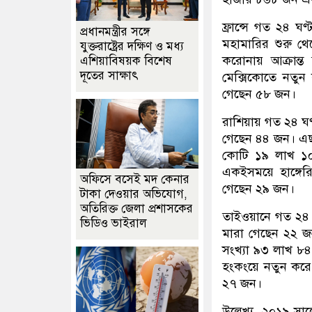
ফ্রান্সে গত ২৪ ঘ
প্রধানমন্ত্রীর সঙ্গে
মহামারির শুরু 
যুক্তরাষ্ট্রের দক্ষিণ ও মধ্য
করোনায় আক্রান
এশিয়াবিষয়ক বিশেষ
দূতের সাক্ষাৎ
মেক্সিকোতে নতুন
গেছেন ৫৮ জন।
রাশিয়ায় গত ২৪ ঘণ
গেছেন ৪৪ জন। এছাড়
কোটি ১৯ লাখ ১০
একইসময়ে হাঙ্গের
অফিসে বসেই মদ কেনার
গেছেন ২৯ জন।
টাকা দেওয়ার অভিযোগ,
অতিরিক্ত জেলা প্রশাসকের
তাইওয়ানে গত ২৪ 
ভিডিও ভাইরাল
মারা গেছেন ২২ জন
সংখ্যা ৯৩ লাখ ৮
হংকংয়ে নতুন করে
২৭ জন।
উল্লেখ্য, ২০১৯ সা