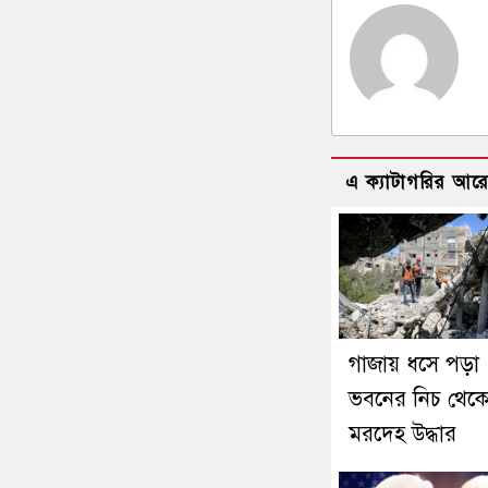
এ ক্যাটাগরির আর
গাজায় ধসে পড়া
ভবনের নিচ থেক
মরদেহ উদ্ধার