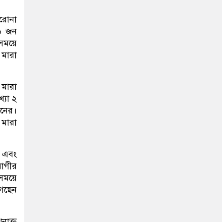
করোনা
৬ জন
সময়ে
 মারা
 মারা
্যা ২
নের।
 মারা
ন এবং
রোগীর
ইসময়ে
গেছেন
নাক্ত