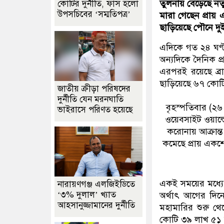
তুলনায় বেড়েছে নতু
কোটির দুর্নীতি, ফাঁস হলো
উপসচিবের ‘সম্মতিপত্র’
মারা গেছেন প্রায়
ছাড়িয়েছে পৌনে দু
এদিকে গত ২৪ ঘণ্ট
অন্যদিকে দৈনিক প্র
এরপরই রয়েছে ব্রা
ছাড়িয়েছে ৬৭ কোটি
জাতীয় ক্রীড়া পরিষদের
দুর্নীতি যেন মরনঘাতি
বৃহস্পতিবার (২৬ 
ভাইরাসে পরিণত হয়েছে
ওয়েবসাইট ওয়ার্ল্
করোনায় আক্রান্ত
কমেছে প্রায় একশ
একই সময়ের মধ্যে
নারায়ণগঞ্জ এলজিইডিতে
‘৩% দুলাল’ খ্যাত
অর্থাৎ আগের দিনে
আহসানুজ্জামানের দুর্নীতি
মহামারির শুরু থে
কোটি ৩৯ লাখ ৫১