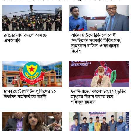
র‍্যাবের নাম বদলে আসছে
অফিস টাইমে ক্লিনিকে রোগী
এসআরবি
দেখছিলেন সরকারি চিকিৎসক,
লাইসেন্স বাতিল ও বরখাস্তের
নির্দেশ
ঢাকা মেট্রোপলিটন পুলিশের ১২
ফ্যাসিবাদের কালো ছায়া সংস্কৃতির
ঊর্ধ্বতন কর্মকর্তাকে বদলি
মাধ্যমে বিদায় করতে হবে :
শফিকুর রহমান