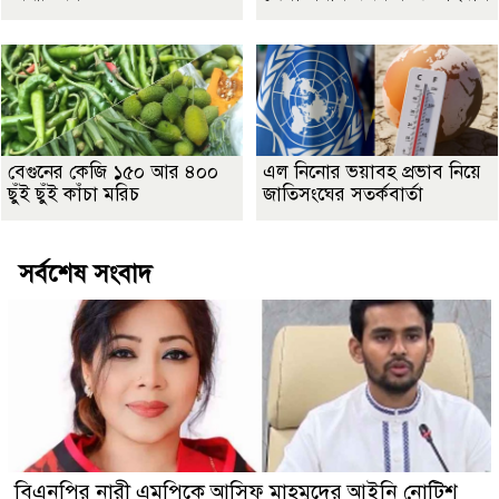
বেগুনের কেজি ১৫০ আর ৪০০
এল নিনোর ভয়াবহ প্রভাব নিয়ে
ছুঁই ছুঁই কাঁচা মরিচ
জাতিসংঘের সতর্কবার্তা
সর্বশেষ সংবাদ
বিএনপির নারী এমপিকে আসিফ মাহমুদের আইনি নোটিশ