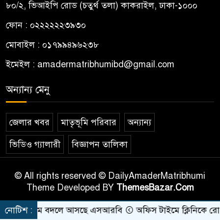
৮০/২, ভিআইপি রোড (চতুর্থ তলা) কাকরাইল, ঢাকা-১০০০
ফোন : ০২২২২২২৩৯৩০
মোবাইল : ০১৭৯৯৪৯৬২৩৮
ইমেইল :
amadermatribhumibd@gmail.com
অন্যান্য মেনু
জেলার খবর
মাতৃভূমি পরিবার
অন্যান্য
ভিডিও গ্যালারী
বিজ্ঞাপন তালিকা
© All rights reserved © DailyAmaderMatribhumi
Theme Developed BY
ThemesBazar.Com
াবের নাম বদলে আসছে এসআরবি
নোটিশ :
অফিস টাইমে ক্লিনিকে রোগী দেখ