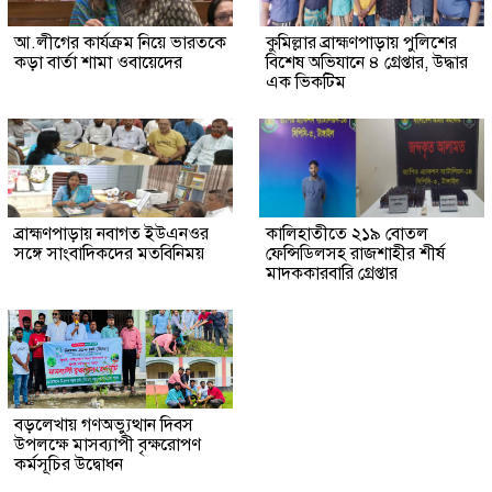
আ.লীগের কার্যক্রম নিয়ে ভারতকে
কুমিল্লার ব্রাহ্মণপাড়ায় পুলিশের
কড়া বার্তা শামা ওবায়েদের
বিশেষ অভিযানে ৪ গ্রেপ্তার, উদ্ধার
এক ভিকটিম
ব্রাহ্মণপাড়ায় নবাগত ইউএনওর
কালিহাতীতে ২১৯ বোতল
সঙ্গে সাংবাদিকদের মতবিনিময়
ফেন্সিডিলসহ রাজশাহীর শীর্ষ
মাদককারবারি গ্রেপ্তার
বড়লেখায় গণঅভ্যুত্থান দিবস
উপলক্ষে মাসব্যাপী বৃক্ষরোপণ
কর্মসূচির উদ্বোধন