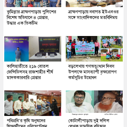
কুমিল্লার ব্রাহ্মণপাড়ায় পুলিশের
ব্রাহ্মণপাড়ায় নবাগত ইউএনওর
বিশেষ অভিযানে ৪ গ্রেপ্তার,
সঙ্গে সাংবাদিকদের মতবিনিময়
উদ্ধার এক ভিকটিম
কালিহাতীতে ২১৯ বোতল
বড়লেখায় গণঅভ্যুত্থান দিবস
ফেন্সিডিলসহ রাজশাহীর শীর্ষ
উপলক্ষে মাসব্যাপী বৃক্ষরোপণ
মাদককারবারি গ্রেপ্তার
কর্মসূচির উদ্বোধন
পবিপ্রবি’র কৃষি অনুষদের
কোটালীপাড়ায় দুই দলিল
শিক্ষার্থীদের ওরিয়েন্টেশন
লেখক সাময়িক বহিস্কার