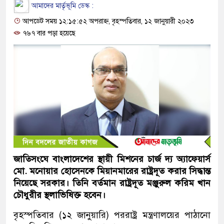
আমাদের মার্তৃভূমি ডেস্ক :
আপডেট সময় ১২:১৫:৫২ অপরাহ্ন, বৃহস্পতিবার, ১২ জানুয়ারী ২০২৩
৭৬৭ বার পড়া হয়েছে
জাতিসংঘে বাংলাদেশের স্থায়ী মিশনের চার্জ দ্য অ্যাফেয়ার্স
মো. মনোয়ার হোসেনকে মিয়ানমা‌রের রাষ্ট্রদূত করার সিদ্ধান্ত
নি‌য়ে‌ছে সরকার। তি‌নি বর্তমান রাষ্ট্রদূত মঞ্জুরুল করিম খান
চৌধুরীর স্থলাভিষিক্ত হ‌বেন।
বৃহস্প‌তিবার (১২ জানুয়া‌রি) পররাষ্ট্র মন্ত্রণালয়ের পাঠানো