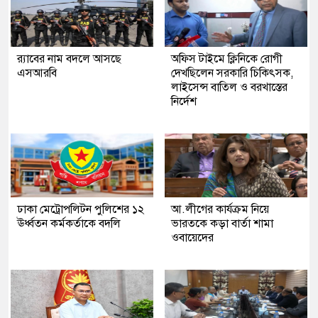
র‍্যাবের নাম বদলে আসছে
অফিস টাইমে ক্লিনিকে রোগী
এসআরবি
দেখছিলেন সরকারি চিকিৎসক,
লাইসেন্স বাতিল ও বরখাস্তের
নির্দেশ
ঢাকা মেট্রোপলিটন পুলিশের ১২
আ.লীগের কার্যক্রম নিয়ে
ঊর্ধ্বতন কর্মকর্তাকে বদলি
ভারতকে কড়া বার্তা শামা
ওবায়েদের