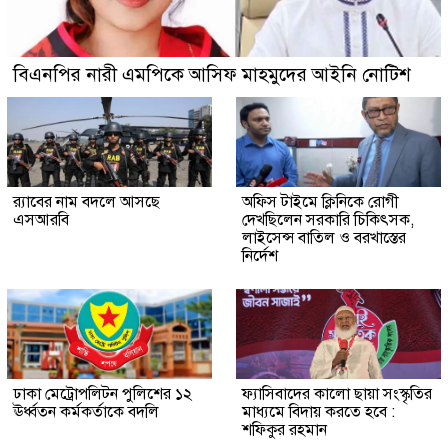
বিএনপির নারী এমপিকে আসিফ মাহমুদের আইনি নোটিশ
র‍্যাবের নাম বদলে আসছে
অফিস টাইমে ক্লিনিকে রোগী
এসআরবি
দেখছিলেন সরকারি চিকিৎসক,
লাইসেন্স বাতিল ও বরখাস্তের
নির্দেশ
ঢাকা মেট্রোপলিটন পুলিশের ১২
ফ্যাসিবাদের কালো ছায়া সংস্কৃতির
ঊর্ধ্বতন কর্মকর্তাকে বদলি
মাধ্যমে বিদায় করতে হবে :
শফিকুর রহমান