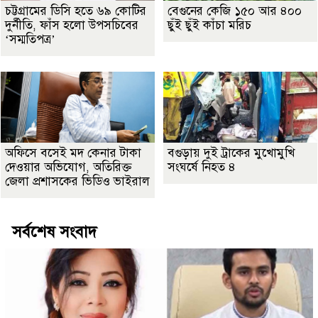
চট্টগ্রামের ডিসি হতে ৬৯ কোটির
বেগুনের কেজি ১৫০ আর ৪০০
দুর্নীতি, ফাঁস হলো উপসচিবের
ছুঁই ছুঁই কাঁচা মরিচ
‘সম্মতিপত্র’
অফিসে বসেই মদ কেনার টাকা
বগুড়ায় দুই ট্রাকের মুখোমুখি
দেওয়ার অভিযোগ, অতিরিক্ত
সংঘর্ষে নিহত ৪
জেলা প্রশাসকের ভিডিও ভাইরাল
সর্বশেষ সংবাদ