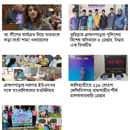
আ.লীগের কার্যক্রম নিয়ে ভারতকে
কুমিল্লার ব্রাহ্মণপাড়ায় পুলিশের
কড়া বার্তা শামা ওবায়েদের
বিশেষ অভিযানে ৪ গ্রেপ্তার, উদ্ধার
এক ভিকটিম
ব্রাহ্মণপাড়ায় নবাগত ইউএনওর
কালিহাতীতে ২১৯ বোতল
সঙ্গে সাংবাদিকদের মতবিনিময়
ফেন্সিডিলসহ রাজশাহীর শীর্ষ
মাদককারবারি গ্রেপ্তার