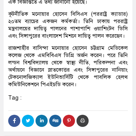
এক বিজ্ঞপ্তিতে এ তথ্য জানানো হয়েছে।
কূটনীতিক ম‌নোয়ার হো‌সেন বিসিএস (পররাষ্ট্র ক্যাডার)
২০তম ব্যাচের একজন কর্মকর্তা। তি‌নি ঢাকায় পররাষ্ট্র
মন্ত্রণাল‌য়ের‌ দায়িত্ব পাল‌নের পাশাপা‌শি ওয়া‌শিংটন ডি‌সি
এবং সিঙ্গাপু‌রের বাংলা‌দেশ মিশ‌নে দা‌য়িত্ব পালন ক‌রে‌ছেন।
রাজশাহীর বা‌সিন্দা ম‌নোয়ার হো‌সেন চট্টগ্রাম মেডিকেল
কলেজ থেকে এমবিবিএস ডিগ্রি অর্জন করেন। পরে তিনি
লন্ডন বিশ্ববিদ্যালয় থেকে স্বাস্থ্য নীতি, পরিকল্পনা এবং
অর্থায়নে বিজ্ঞানে স্নাতকোত্তর এবং সিঙ্গাপুরের নানিয়াং
টেকনোলজিক্যাল ইউনিভার্সিটি থেকে পাবলিক হেলথ
কমিউনিকেশনে পিএইচডি করেন।
Tag :