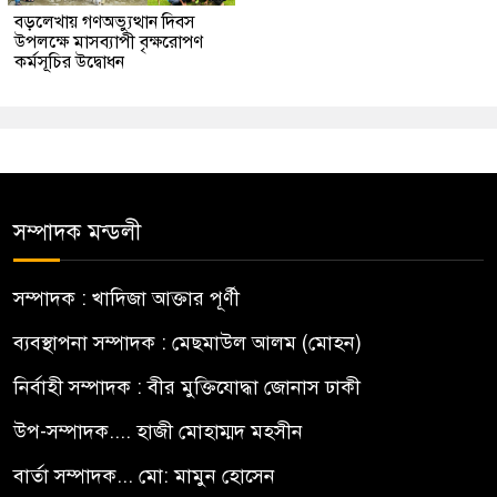
বড়লেখায় গণঅভ্যুত্থান দিবস
উপলক্ষে মাসব্যাপী বৃক্ষরোপণ
কর্মসূচির উদ্বোধন
সম্পাদক মন্ডলী
সম্পাদক : খাদিজা আক্তার পূর্ণী
ব্যবস্থাপনা সম্পাদক : মেছমাউল আলম (মোহন)
নির্বাহী সম্পাদক : বীর মুক্তিযোদ্ধা জোনাস ঢাকী
উপ-সম্পাদক.... হাজী মোহাম্মদ মহসীন
বার্তা সম্পাদক... মো: মামুন হোসেন