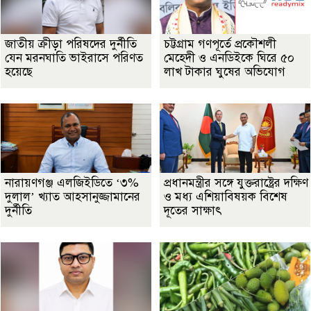
জাতীয় ক্রীড়া পরিষদের দুর্নীতি
চট্টগ্রাম গণপূর্তে প্রকৌশলী
যেন মরনঘাতি ভাইরাসে পরিণত
মেহেদী ও এনডিইকে ঘিরে ৫০
হয়েছে
লাখ টাকার ঘুষের অভিযোগ
নারায়ণগঞ্জ এলজিইডিতে ‘৩%
প্রধানমন্ত্রীর সঙ্গে যুক্তরাষ্ট্রের দক্ষিণ
দুলাল’ খ্যাত আহসানুজ্জামানের
ও মধ্য এশিয়াবিষয়ক বিশেষ
দুর্নীতি
দূতের সাক্ষাৎ