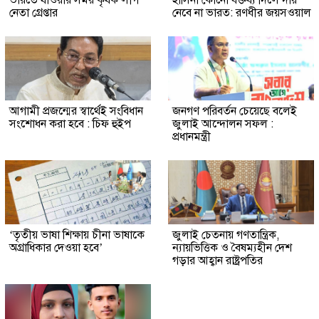
নেতা গ্রেপ্তার
নেবে না ভারত: রণধীর জয়সওয়াল
আগামী প্রজন্মের স্বার্থেই সংবিধান
জনগণ পরিবর্তন চেয়েছে বলেই
সংশোধন করা হবে : চিফ হুইপ
জুলাই আন্দোলন সফল :
প্রধানমন্ত্রী
‘তৃতীয় ভাষা শিক্ষায় চীনা ভাষাকে
জুলাই চেতনায় গণতান্ত্রিক,
অগ্রাধিকার দেওয়া হবে’
ন্যায়ভিত্তিক ও বৈষম্যহীন দেশ
গড়ার আহ্বান রাষ্ট্রপতির