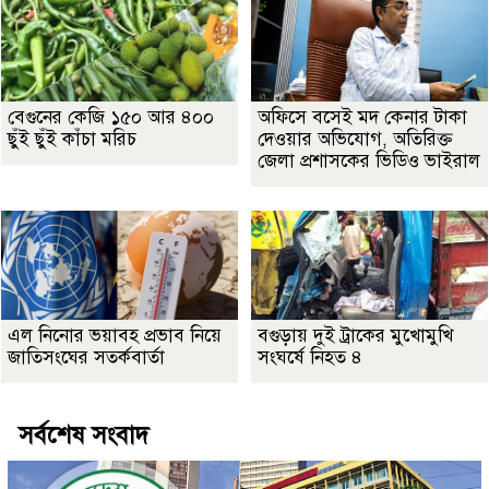
বেগুনের কেজি ১৫০ আর ৪০০
অফিসে বসেই মদ কেনার টাকা
ছুঁই ছুঁই কাঁচা মরিচ
দেওয়ার অভিযোগ, অতিরিক্ত
জেলা প্রশাসকের ভিডিও ভাইরাল
এল নিনোর ভয়াবহ প্রভাব নিয়ে
বগুড়ায় দুই ট্রাকের মুখোমুখি
জাতিসংঘের সতর্কবার্তা
সংঘর্ষে নিহত ৪
সর্বশেষ সংবাদ