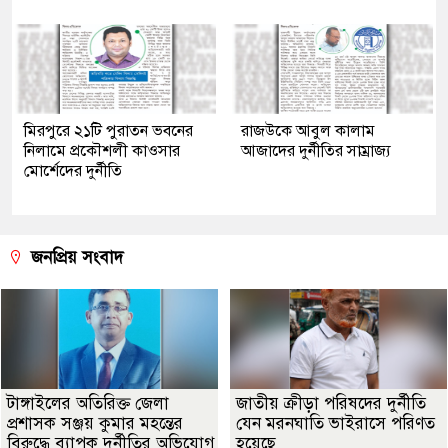
মিরপুরে ২১টি পুরাতন ভবনের
রাজউকে আবুল কালাম
নিলামে প্রকৌশলী কাওসার
আজাদের দুর্নীতির সাম্রাজ্য
মোর্শেদের দুর্নীতি
জনপ্রিয় সংবাদ
টাঙ্গাইলের অতিরিক্ত জেলা
জাতীয় ক্রীড়া পরিষদের দুর্নীতি
প্রশাসক সঞ্জয় কুমার মহন্তের
যেন মরনঘাতি ভাইরাসে পরিণত
বিরুদ্ধে ব্যাপক দুর্নীতির অভিযোগ
হয়েছে