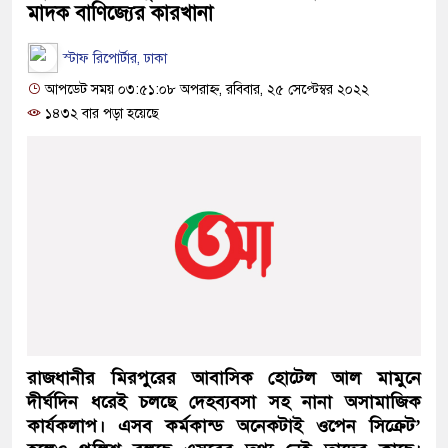
মাদক বাণিজ্যের কারখানা
স্টাফ রিপোর্টার, ঢাকা
আপডেট সময় ০৩:৫১:০৮ অপরাহ্ন, রবিবার, ২৫ সেপ্টেম্বর ২০২২
১৪৩২ বার পড়া হয়েছে
রাজধানীর মিরপুরের আবাসিক হোটেল আল মামুনে
দীর্ঘদিন ধরেই চলছে দেহব্যবসা সহ নানা অসামাজিক
কার্যকলাপ। এসব কর্মকান্ড অনেকটাই ওপেন সিক্রেট’