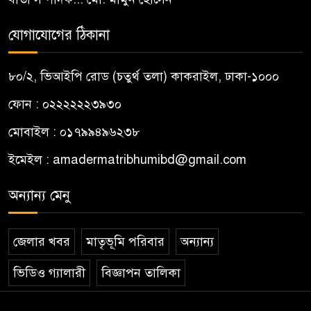
যোগাযোগের ঠিকানা
৮০/২, ভিআইপি রোড (চতুর্থ তলা) কাকরাইল, ঢাকা-১০০০
ফোন : ০২২২২২২৩৯৩০
মোবাইল : ০১৭৯৯৪৯৬২৩৮
ইমেইল :
amadermatribhumibd@gmail.com
অন্যান্য মেনু
জেলার খবর
মাতৃভূমি পরিবার
অন্যান্য
ভিডিও গ্যালারী
বিজ্ঞাপন তালিকা