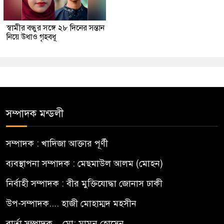
স্বামীর বন্ধুর সঙ্গে ২৮ দিনের সন্তান
নিয়ে উধাও গৃহবধূ
সম্পাদক মন্ডলী
সম্পাদক : খাদিজা আক্তার পূর্ণী
ব্যবস্থাপনা সম্পাদক : মেছমাউল আলম (মোহন)
নির্বাহী সম্পাদক : বীর মুক্তিযোদ্ধা জোনাস ঢাকী
উপ-সম্পাদক.... হাজী মোহাম্মদ মহসীন
বার্তা সম্পাদক... মো: মামুন হোসেন