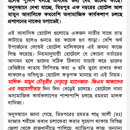
হলেও পুলিশ বলছে এসবের তথ্য নেই তাদের কাছে।
অনুসন্ধানে দেখা যাচ্ছে, মিরপুর এক নম্বরের হোটেল আল
মামুন আবাসিকে কমবেশি অসামাজিক কার্যকলাপ চলছে
প্রশাসনের নাকের ডগাতেই।
এই আবাসিক হোটেল গুলোতে একজন নারীর সাথে রাত
কাটাতে হলেও গুনতে হয় কয়েক গুণ ভাড়া। বেশি অর্থ
উপার্জনের লোভই হোটেল মালিকদের এই জঘন্য কাজে
লিপ্ত করেছে। নিয়মানুযায়ী হোটেলে যে কোনো বর্ডারের
আগমন হলে তাদের সঠিক ঠিকানা যাচাই করে তাদের
রেজিষ্টার খাতায় লিপিবদ্ধ করা ও ছবি তুলে রাখার কথা
থাকলেও অভিযুক্ত হোটেল কতৃপক্ষ মানছে না এই নিয়ম।
মালিক- মামুন চৌধুরীর নেতৃত্বে ম্যানেজার- জিএম আজাদের
এর সহযোগীতায়
দিন দিন বেড়েই চলেছে। হোটেলে নানা
অসামাজিক কার্যকলাপের পাশাপাশি চলছে রমরমা মাদক
বানিজ্য।
অনুসন্ধানে জানা গেছে, মিরপরের হযরত শাহ্ আলী (রঃ)
মাজার শরীফে অবাধ চলাফেরা করার সুযোগ থাকায় বিভিন্ন
জেলা থেকে রাজধানীতে পালিয়ে, ব্যাক্তিগত কাজ, অন্যান্য