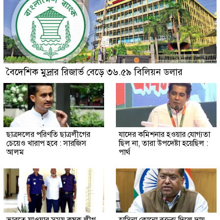
বৈদেশিক মুদ্রার রিজার্ভ বেড়ে ৩৬.৫৯ বিলিয়ন ডলার
ছাত্রদলের পরিণতি ছাত্রলীগের
যাদের কমিশনার হওয়ার যোগ্যতা
চেয়েও খারাপ হবে : সারজিস
ছিল না, তারা উপদেষ্টা হয়েছিল :
আলম
পার্থ
ভারতে যাওয়ার সময় কৃষক লীগ
হাসিনা কোনো বক্তব্য দিলে দায়