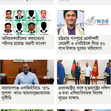
অনিয়মকারীদের অভয়ারণ্যে
চট্টগ্রাম গণপূর্তে প্রকৌশলী
পরিণত হয়েছে অগ্রণী ব্যাংক!
মেহেদী ও এনডিইকে ঘিরে ৫০
লাখ টাকার ঘুষের অভিযোগ
নারায়ণগঞ্জ এলজিইডিতে ‘৩%
প্রধানমন্ত্রীর সঙ্গে যুক্তরাষ্ট্রের দক্ষিণ
দুলাল’ খ্যাত আহসানুজ্জামানের
ও মধ্য এশিয়াবিষয়ক বিশেষ
দুর্নীতি
দূতের সাক্ষাৎ