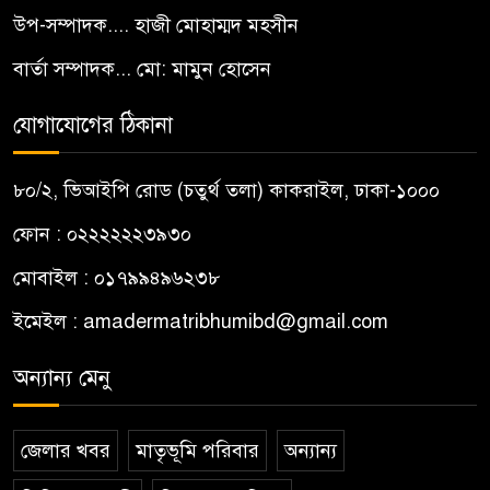
উপ-সম্পাদক.... হাজী মোহাম্মদ মহসীন
বার্তা সম্পাদক... মো: মামুন হোসেন
যোগাযোগের ঠিকানা
৮০/২, ভিআইপি রোড (চতুর্থ তলা) কাকরাইল, ঢাকা-১০০০
ফোন : ০২২২২২২৩৯৩০
মোবাইল : ০১৭৯৯৪৯৬২৩৮
ইমেইল :
amadermatribhumibd@gmail.com
অন্যান্য মেনু
জেলার খবর
মাতৃভূমি পরিবার
অন্যান্য