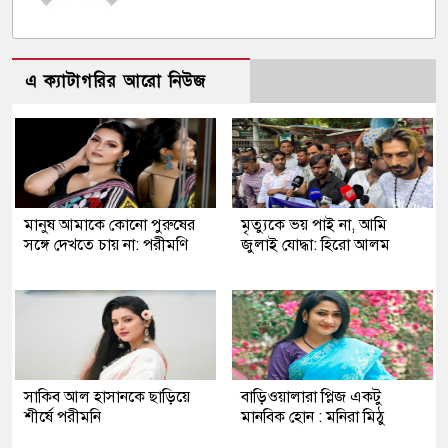
এ ক্যাটাগরির আরো নিউজ
মানুষ আমাকে কোনো পুরুষের
মৃত্যুকে ভয় পাই না, আমি
সঙ্গে দেখতে চায় না: পরীমণি
জুলাই যোদ্ধা: হিরো আলম
সাকিব আল হাসানকে ছাড়িয়ে
বাড়িওয়ালারা প্লিজ একটু
শীর্ষে পরীমনি
মানবিক হোন : মনিরা মিঠু