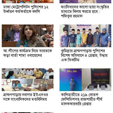
ঢাকা মেট্রোপলিটন পুলিশের ১২
ফ্যাসিবাদের কালো ছায়া সংস্কৃতির
ঊর্ধ্বতন কর্মকর্তাকে বদলি
মাধ্যমে বিদায় করতে হবে :
শফিকুর রহমান
আ.লীগের কার্যক্রম নিয়ে ভারতকে
কুমিল্লার ব্রাহ্মণপাড়ায় পুলিশের
কড়া বার্তা শামা ওবায়েদের
বিশেষ অভিযানে ৪ গ্রেপ্তার, উদ্ধার
এক ভিকটিম
ব্রাহ্মণপাড়ায় নবাগত ইউএনওর
কালিহাতীতে ২১৯ বোতল
সঙ্গে সাংবাদিকদের মতবিনিময়
ফেন্সিডিলসহ রাজশাহীর শীর্ষ
মাদককারবারি গ্রেপ্তার