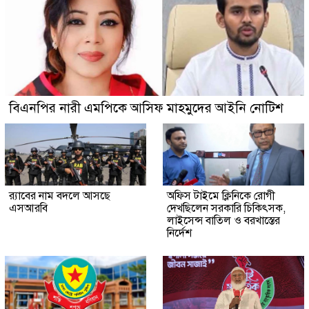
বিএনপির নারী এমপিকে আসিফ মাহমুদের আইনি নোটিশ
র‍্যাবের নাম বদলে আসছে
অফিস টাইমে ক্লিনিকে রোগী
এসআরবি
দেখছিলেন সরকারি চিকিৎসক,
লাইসেন্স বাতিল ও বরখাস্তের
নির্দেশ