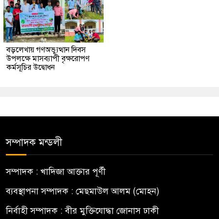
বড়লেখায় গণঅভ্যুত্থান দিবস
উপলক্ষে মাসব্যাপী বৃক্ষরোপণ
কর্মসূচির উদ্বোধন
সম্পাদক মন্ডলী
সম্পাদক : খাদিজা আক্তার পূর্ণী
ব্যবস্থাপনা সম্পাদক : মেছমাউল আলম (মোহন)
নির্বাহী সম্পাদক : বীর মুক্তিযোদ্ধা জোনাস ঢাকী