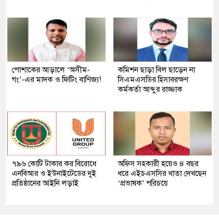
পোশাকের আড়ালে ‘অসীম-
কমিশন ছাড়া বিল ছাড়েন না
গং’-এর মাদক ও ফিটিং বাণিজ্য!
সিএমএসডির হিসাবরক্ষণ
কর্মকর্তা আব্দুর রাজ্জাক
৭৯৬ কোটি টাকার কর বিরোধে
অফিস সহকারী হয়েও ৪ বছর
এনবিআর ও ইউনাইটেডের দুই
ধরে এইচএসসির খাতা দেখছেন
প্রতিষ্ঠানের আইনি লড়াই
‘প্রভাষক’ পরিচয়ে