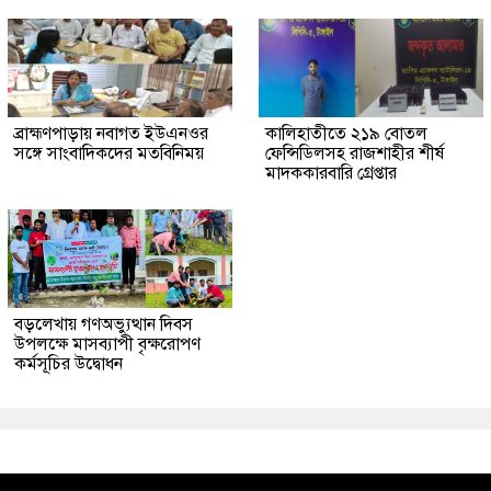
ব্রাহ্মণপাড়ায় নবাগত ইউএনওর
কালিহাতীতে ২১৯ বোতল
সঙ্গে সাংবাদিকদের মতবিনিময়
ফেন্সিডিলসহ রাজশাহীর শীর্ষ
মাদককারবারি গ্রেপ্তার
বড়লেখায় গণঅভ্যুত্থান দিবস
উপলক্ষে মাসব্যাপী বৃক্ষরোপণ
কর্মসূচির উদ্বোধন