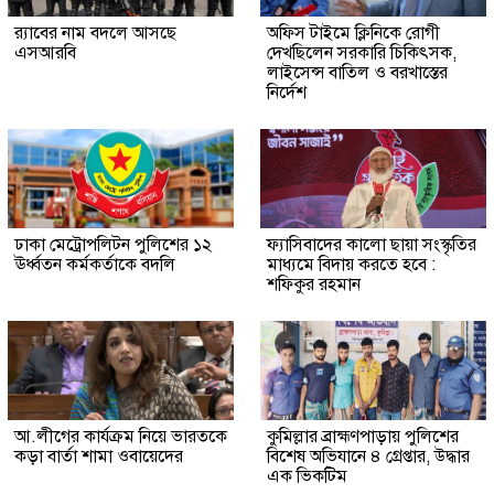
র‍্যাবের নাম বদলে আসছে
অফিস টাইমে ক্লিনিকে রোগী
এসআরবি
দেখছিলেন সরকারি চিকিৎসক,
লাইসেন্স বাতিল ও বরখাস্তের
নির্দেশ
ঢাকা মেট্রোপলিটন পুলিশের ১২
ফ্যাসিবাদের কালো ছায়া সংস্কৃতির
ঊর্ধ্বতন কর্মকর্তাকে বদলি
মাধ্যমে বিদায় করতে হবে :
শফিকুর রহমান
আ.লীগের কার্যক্রম নিয়ে ভারতকে
কুমিল্লার ব্রাহ্মণপাড়ায় পুলিশের
কড়া বার্তা শামা ওবায়েদের
বিশেষ অভিযানে ৪ গ্রেপ্তার, উদ্ধার
এক ভিকটিম