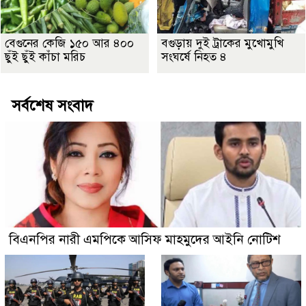
বেগুনের কেজি ১৫০ আর ৪০০
বগুড়ায় দুই ট্রাকের মুখোমুখি
ছুঁই ছুঁই কাঁচা মরিচ
সংঘর্ষে নিহত ৪
সর্বশেষ সংবাদ
বিএনপির নারী এমপিকে আসিফ মাহমুদের আইনি নোটিশ