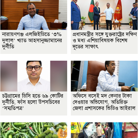
নারায়ণগঞ্জ এলজিইডিতে ‘৩%
প্রধানমন্ত্রীর সঙ্গে যুক্তরাষ্ট্রের দক্ষিণ
দুলাল’ খ্যাত আহসানুজ্জামানের
ও মধ্য এশিয়াবিষয়ক বিশেষ
দুর্নীতি
দূতের সাক্ষাৎ
চট্টগ্রামের ডিসি হতে ৬৯ কোটির
অফিসে বসেই মদ কেনার টাকা
দুর্নীতি, ফাঁস হলো উপসচিবের
দেওয়ার অভিযোগ, অতিরিক্ত
‘সম্মতিপত্র’
জেলা প্রশাসকের ভিডিও ভাইরাল