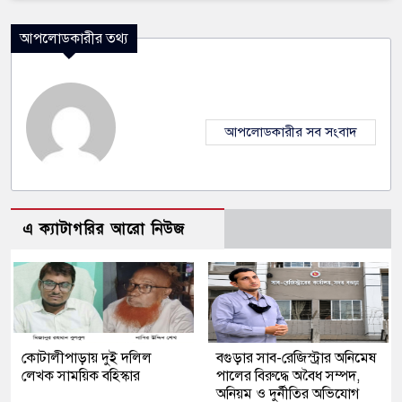
আপলোডকারীর তথ্য
আপলোডকারীর সব সংবাদ
এ ক্যাটাগরির আরো নিউজ
কোটালীপাড়ায় দুই দলিল
বগুড়ার সাব-রেজিস্ট্রার অনিমেষ
লেখক সাময়িক বহিস্কার
পালের বিরুদ্ধে অবৈধ সম্পদ,
অনিয়ম ও দুর্নীতির অভিযোগ