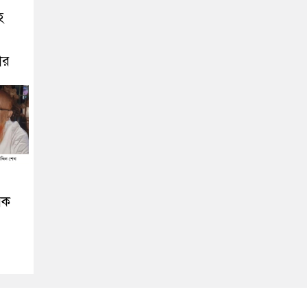
হ
ার
িক