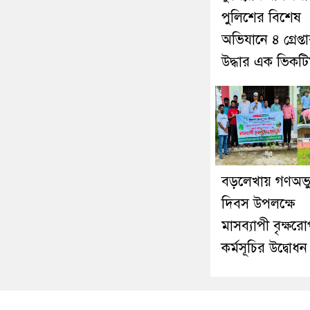
পুলিশের বিশেষ
অভিযানে ৪ গ্রেপ্তা
উদ্ধার এক ভিকট
বড়লেখায় গণঅভ্যু
দিবস উপলক্ষে
মাসব্যাপী বৃক্ষর
কর্মসূচির উদ্বোধন