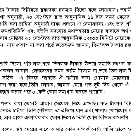
পনে টাকার বিনিময়ে রফাদফা চলমান ছিলো বলে জানাযায়। স্হা
ত তথ্য অনুযায়ী, ২০ সেপ্টেম্বর রাত আনুমানিক ১১ টার সময় মেয়ের
াবি করা চাহিদা অনুযায়ী টাকা প্রদানে ঐ সেনাসদস্য এবং তার প
 জনপ্রতিনিধি এবং ইউপি সদস্যের মধ্যস্হতায় মেয়ের বাবাকে অর্থ প
ম মোস্তফা ২১ সেপ্টেম্বর রাত আনুমানিক ১২ঃ৩০ মিনিটে মেয়েকে
রেন। নাম প্রকাশ না করা শর্তে কয়েকজন জানান, তিন’লক্ষ টাকায় র
াবি ছিলো পাঁচ’লক্ষ,পরে তিনলক্ষ টাকায় উভয়ে সম্মতি জ্ঞাপন 
 একজন জানান, লেনদেনের সময় আমি ছিলাম না,তবে তিন’লক্ষ ট
ি সঠিক। এ বিষয়ে জানতে ঐ ছাত্রীর বাবা গোলাম মোস্তফার স
োগ করা হলে,তিনি জানান, আমার মেয়ে গত দুই দিন থেকে ঐ 
অবস্থান করার পরেও কেউ কোন সমাধান করতে পারেনি।
পত্তার কথা ভেবেই আমার মেয়েকে নিয়ে এসেছি। কত টাকার বি
জানতে চাইলে তিনি কৌশলে তা এড়িয়ে যান এবং থানায় যোগযোগ
এবং তার মাকে একাধিকবার ফোন দিলেও তিনি ফোন রিসিভ করেননি।
 বলেন, ওই মেয়ের সাথে আমার কোন সম্পর্ক নেই। আমি তাকে 