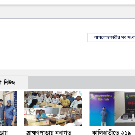
আপলোডকারীর সব সংব
ো নিউজ
াড়ায়
ব্রাহ্মণপাড়ায় নবাগত
কালিহাতীতে ২১৯