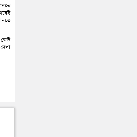
ানতে
ভাবেই
জানতে
ে কেউ
 দেখা