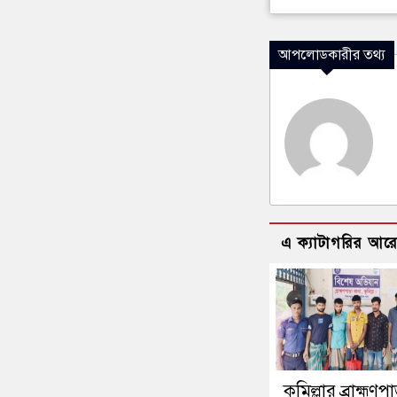
আপলোডকারীর তথ্য
এ ক্যাটাগরির আর
কুমিল্লার ব্রাহ্মণপ