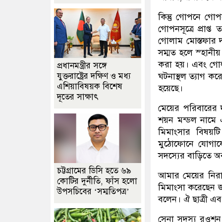
কিন্তু গোপনে গো
গোপনসূত্রে প্রাপ্
গোলাম মোস্তফার দ
সম্মত হলে স্হানীয়
করা হয়। এবং গোলা
প্রধানমন্ত্রীর সঙ্গে
যুক্তরাষ্ট্রের দক্ষিণ ও মধ্য
ঘটনাস্থল ত্যাগ ক
এশিয়াবিষয়ক বিশেষ
হয়েছে।
দূতের সাক্ষাৎ
মেয়ের পরিবারের দ
শয়ন মন্ডল নামে
মিমাংসার বিষয়ট
মুঠোফোনে যোগায
সদস্যের বাড়িতে 
চট্টগ্রামের ডিসি হতে ৬৯
আমার মেয়ের নিরা
কোটির দুর্নীতি, ফাঁস হলো
মিমাংসা করেছেন 
উপসচিবের ‘সম্মতিপত্র’
বলেন। ঐ ছাত্রী 
সেনা সদস্য রওশন