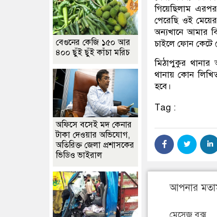
গিয়েছিলাম এরপর
পেরেছি ওই মেয়ের
অন্যখানে আমার ব
বেগুনের কেজি ১৫০ আর
চাইলে ফোন কেটে 
৪০০ ছুঁই ছুঁই কাঁচা মরিচ
মিঠাপুকুর থানার
থানায় কোন লিখিত
হবে।
Tag :
অফিসে বসেই মদ কেনার
টাকা দেওয়ার অভিযোগ,
অতিরিক্ত জেলা প্রশাসকের
ভিডিও ভাইরাল
আপনার মতা
মেসেজ বক্স