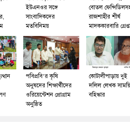
ইউএনওর সঙ্গে
বোতল ফেন্সিডিলস
র,
সাংবাদিকদের
রাজশাহীর শীর্ষ
িম
মতবিনিময়
মাদককারবারি গ্রেপ্ত
ত্থান
পবিপ্রবি’র কৃষি
কোটালীপাড়ায় দুই
অনুষদের শিক্ষার্থীদের
দলিল লেখক সাময়
োপণ
ওরিয়েন্টেশন প্রোগ্রাম
বহিস্কার
অনুষ্ঠিত