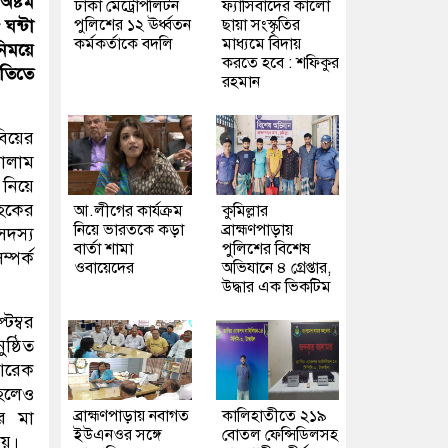
অষ্টম
ঢাকা মেট্রোপলিটন
ফ্যাসিবাদের কালো
পুলিশের ১২ ঊর্ধ্বতন
ছায়া সংস্কৃতির
ঘন্টা
কর্মকর্তাকে বদলি
মাধ্যমে বিদায়
নিময়ে
করতে হবে : শফিকুর
তিতে
রহমান
বিয়ের
গোলাম
 নিয়ে
 হকের
আ.লীগের কার্যক্রম
কুমিল্লার
নিয়ে ভারতকে কড়া
ব্রাহ্মণপাড়ায়
সদস্য
বার্তা শামা
পুলিশের বিশেষ
্পর্ক
ওবায়েদের
অভিযানে ৪ গ্রেপ্তার,
উদ্ধার এক ভিকটিম
েম্বর
ষ্ঠিত
আরেক
 হলেও
ব্রাহ্মণপাড়ায় নবাগত
কালিহাতীতে ২১৯
র মা
ইউএনওর সঙ্গে
বোতল ফেন্সিডিলসহ
নয়।