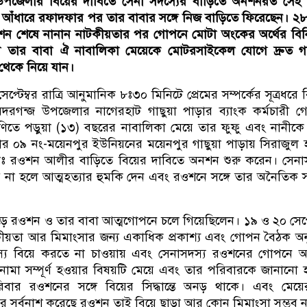
 উপজেলার বিয়ের দাবিতে সেনা সদস্যের বাড়িতে অনশনরত সেই 
তের আঁধারে রফাদফার পর তার বাবার সঙ্গে নিজ বাড়িতে ফিরেছেন। ২৮ 
শন শেষে নানান নাটকীয়তার পর গোপনে মোটা অংকের অর্থের বি
লে তার বাবা ঐ নাবালিকা মেয়েকে মোটরসাইকেল যোগে দ্রুত গ
 থেকে নিয়ে যান।
্টেম্বর রাত্রি আনুমানিক ৮ঃ৩০ মিনিটে প্রেমের সম্পর্কের সূত্রধরে 
ী বদরগন্জ উপজেলার নাগেরহাট গাছুয়া পাড়ার ব্যাংক কর্মচারী 
্রেণিতে পড়ুয়া (১৩) বছরের নাবালিকা মেয়ে তার ফুফু এবং নানীকে
র ০৯ নং-ময়েনপুর ইউনিয়নের ময়েনপুর গাছুয়া পাড়ায় সিরাজুল
 মোঃ রওশন আলীর বাড়িতে বিয়ের দাবিতে অনশন শুরু করেন। সেনা
ে না হলে আত্মহত্যার হুমকি দেন এবং রওশনে সঙ্গে তার অনৈতিক সম
 রওশন ও তার বাবা আত্মগোপনে চলে গিয়েছিলেন। ১৯ ও ২০ সেপ্ট
কীয়তা আর মিমাংসার জন্য একাধিক প্রকাশ্য এবং গোপন বৈঠক অনু
্য বিয়ে করতে না চাওয়ায় এবং সেনাসদস্য রওশনের গোপনে 
ননামা সম্পূর্ণ হওয়ার বিষয়টি মেয়ে এবং তার পরিবারকে জানানো
বার রওশনের সঙ্গে বিয়ের সিদ্ধান্তে অনড় থাকে। এবং মেয়ে
 সর্বনাশ করেছে রওশন তাই বিয়ে ছাড়া আর কোন মিমাংসা সম্ভব 