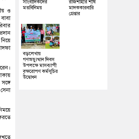
সাংবাদিকদের
রাজশাহীর শীর্ষ
মতবিনিময়
মাদককারবারি
নীয় ও
গ্রেপ্তার
 বাবা
রিবার
্রদান
 নিয়ে
ফাদফা
বড়লেখায়
গণঅভ্যুত্থান দিবস
উপলক্ষে মাসব্যাপী
করেন।
বৃক্ষরোপণ কর্মসূচির
াকায়
উদ্বোধন
ঙ্গে
সেনা
নিময়ে
 করতে
দেখতে