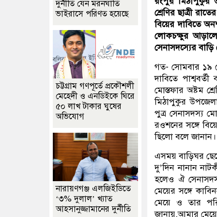
রংপুর মিঠাপুকুর
দুর্নীতি যেন মরনঘাতি
শ্রেণির ছাত্রী রা
ভাইরাসে পরিণত হয়েছে
বিয়ের দাবিতে অন
লোকচক্ষুর আড়া
সেনাসদস্যের বাড়ি
গত- সোমবার ১৯ সেপ
দাবিতে পাশ্ববর্ত
চট্টগ্রাম গণপূর্তে প্রকৌশলী
মোস্তফার অষ্টম শ
মেহেদী ও এনডিইকে ঘিরে
মিঠাপুকুর উপজেলা
৫০ লাখ টাকার ঘুষের
পুত্র সেনাসদস্য
অভিযোগ
রওশনের সঙ্গে বিয়
ছিলো বলে জানান।
এসময় বাড়িঘর ছেড়ে
দু’দিন নানান নাট
হলেও ঐ সেনাসদস
নারায়ণগঞ্জ এলজিইডিতে
মেয়ের সঙ্গে কাবি
‘৩% দুলাল’ খ্যাত
মেয়ে ও তার পরি
আহসানুজ্জামানের দুর্নীতি
জানায়,আমার মেয়ের