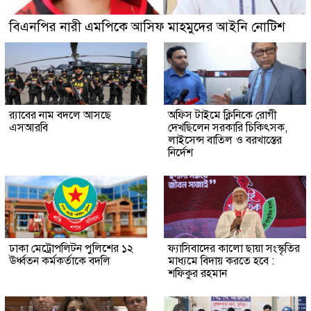
বিএনপির নারী এমপিকে আসিফ মাহমুদের আইনি নোটিশ
র‍্যাবের নাম বদলে আসছে
অফিস টাইমে ক্লিনিকে রোগী
এসআরবি
দেখছিলেন সরকারি চিকিৎসক,
লাইসেন্স বাতিল ও বরখাস্তের
নির্দেশ
ঢাকা মেট্রোপলিটন পুলিশের ১২
ফ্যাসিবাদের কালো ছায়া সংস্কৃতির
ঊর্ধ্বতন কর্মকর্তাকে বদলি
মাধ্যমে বিদায় করতে হবে :
শফিকুর রহমান