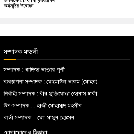
উপলক্ষে মাসব্যাপী বৃক্ষরোপণ
কর্মসূচির উদ্বোধন
সম্পাদক মন্ডলী
সম্পাদক : খাদিজা আক্তার পূর্ণী
ব্যবস্থাপনা সম্পাদক : মেছমাউল আলম (মোহন)
নির্বাহী সম্পাদক : বীর মুক্তিযোদ্ধা জোনাস ঢাকী
উপ-সম্পাদক.... হাজী মোহাম্মদ মহসীন
বার্তা সম্পাদক... মো: মামুন হোসেন
যোগাযোগের ঠিকানা