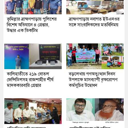
কুমিল্লার ব্রাহ্মণপাড়ায় পুলিশের
ব্রাহ্মণপাড়ায় নবাগত ইউএনওর
বিশেষ অভিযানে ৪ গ্রেপ্তার,
সঙ্গে সাংবাদিকদের মতবিনিময়
উদ্ধার এক ভিকটিম
কালিহাতীতে ২১৯ বোতল
বড়লেখায় গণঅভ্যুত্থান দিবস
ফেন্সিডিলসহ রাজশাহীর শীর্ষ
উপলক্ষে মাসব্যাপী বৃক্ষরোপণ
মাদককারবারি গ্রেপ্তার
কর্মসূচির উদ্বোধন