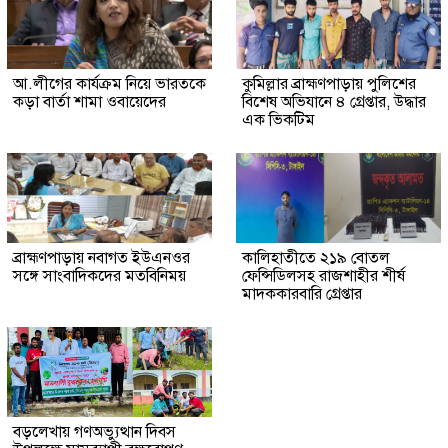
আ.লীগের কার্যক্রম নিয়ে ভারতকে
কুমিল্লার ব্রাহ্মণপাড়ায় পুলিশের
কড়া বার্তা শামা ওবায়েদের
বিশেষ অভিযানে ৪ গ্রেপ্তার, উদ্ধার
এক ভিকটিম
ব্রাহ্মণপাড়ায় নবাগত ইউএনওর
কালিহাতীতে ২১৯ বোতল
সঙ্গে সাংবাদিকদের মতবিনিময়
ফেন্সিডিলসহ রাজশাহীর শীর্ষ
মাদককারবারি গ্রেপ্তার
বড়লেখায় গণঅভ্যুত্থান দিবস