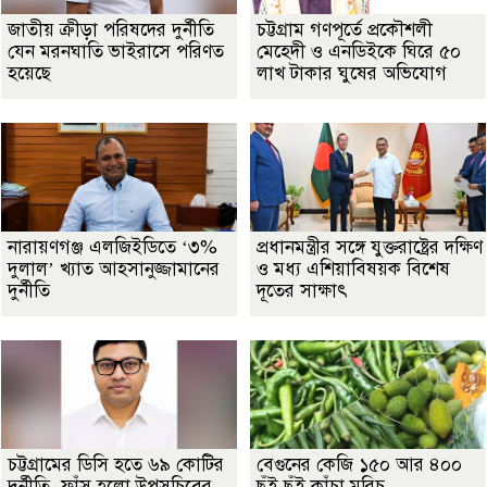
জাতীয় ক্রীড়া পরিষদের দুর্নীতি
চট্টগ্রাম গণপূর্তে প্রকৌশলী
যেন মরনঘাতি ভাইরাসে পরিণত
মেহেদী ও এনডিইকে ঘিরে ৫০
হয়েছে
লাখ টাকার ঘুষের অভিযোগ
নারায়ণগঞ্জ এলজিইডিতে ‘৩%
প্রধানমন্ত্রীর সঙ্গে যুক্তরাষ্ট্রের দক্ষিণ
দুলাল’ খ্যাত আহসানুজ্জামানের
ও মধ্য এশিয়াবিষয়ক বিশেষ
দুর্নীতি
দূতের সাক্ষাৎ
চট্টগ্রামের ডিসি হতে ৬৯ কোটির
বেগুনের কেজি ১৫০ আর ৪০০
দুর্নীতি, ফাঁস হলো উপসচিবের
ছুঁই ছুঁই কাঁচা মরিচ