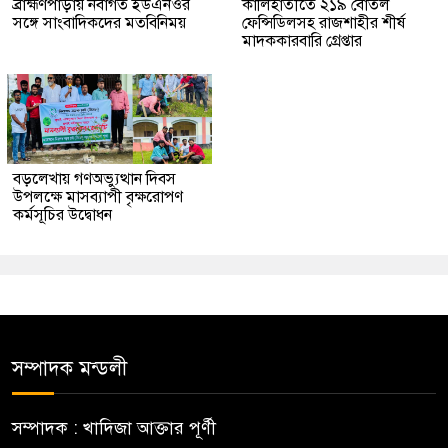
ব্রাহ্মণপাড়ায় নবাগত ইউএনওর
কালিহাতীতে ২১৯ বোতল
সঙ্গে সাংবাদিকদের মতবিনিময়
ফেন্সিডিলসহ রাজশাহীর শীর্ষ
মাদককারবারি গ্রেপ্তার
বড়লেখায় গণঅভ্যুত্থান দিবস
উপলক্ষে মাসব্যাপী বৃক্ষরোপণ
কর্মসূচির উদ্বোধন
সম্পাদক মন্ডলী
সম্পাদক : খাদিজা আক্তার পূর্ণী