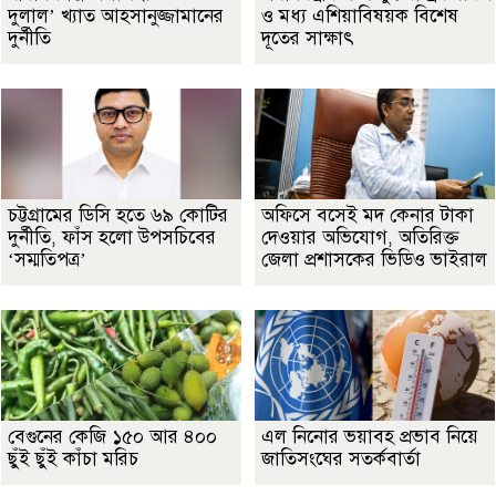
দুলাল’ খ্যাত আহসানুজ্জামানের
ও মধ্য এশিয়াবিষয়ক বিশেষ
দুর্নীতি
দূতের সাক্ষাৎ
চট্টগ্রামের ডিসি হতে ৬৯ কোটির
অফিসে বসেই মদ কেনার টাকা
দুর্নীতি, ফাঁস হলো উপসচিবের
দেওয়ার অভিযোগ, অতিরিক্ত
‘সম্মতিপত্র’
জেলা প্রশাসকের ভিডিও ভাইরাল
বেগুনের কেজি ১৫০ আর ৪০০
এল নিনোর ভয়াবহ প্রভাব নিয়ে
ছুঁই ছুঁই কাঁচা মরিচ
জাতিসংঘের সতর্কবার্তা