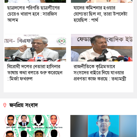
ছাত্রদলের পরিণতি ছাত্রলীগের
যাদের কমিশনার হওয়ার
চেয়েও খারাপ হবে : সারজিস
যোগ্যতা ছিল না, তারা উপদেষ্টা
আলম
হয়েছিল : পার্থ
বিরোধী দলের নেতারা হাসিনার
রাজনীতিকে কৃত্রিমভাবে
ভাষায় কথা বলতে শুরু করেছেন
সংসদের বাইরে নিয়ে যাওয়ার
: মির্জা ফখরুল
প্রবণতা কাজ করছে : তথ্যমন্ত্রী
জনপ্রিয় সংবাদ