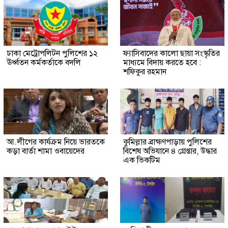
ঢাকা মেট্রোপলিটন পুলিশের ১২
ফ্যাসিবাদের কালো ছায়া সংস্কৃতির
ঊর্ধ্বতন কর্মকর্তাকে বদলি
মাধ্যমে বিদায় করতে হবে :
শফিকুর রহমান
আ.লীগের কার্যক্রম নিয়ে ভারতকে
কুমিল্লার ব্রাহ্মণপাড়ায় পুলিশের
কড়া বার্তা শামা ওবায়েদের
বিশেষ অভিযানে ৪ গ্রেপ্তার, উদ্ধার
এক ভিকটিম